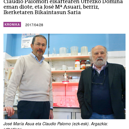
Claudio Palomori elkartearen Urrezko Domina
eman diote, eta José Mª Asuari, berriz,
Ikerketaren Bikaintasun Saria
2017/04/28
KRONIKA
José María Asua eta Claudio Palomo (ezk-esk). Argazkia: