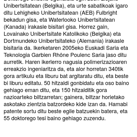
Unibertsitatean (Belgika), eta urte sabatikoak igaro
ditu Lehigheko Unibertsitatean (AEB) Fulbright
bekadun gisa, eta Waterlooko Unibertsitatean
(Kanada) irakasle bisitari gisa. Horrez gain,
Lovainako Unibertsitate Katolikoko (Belgika) eta
Dortmundeko Unibertsitateko (Alemania) irakasle
bisitaria da. Ikerketaren 2005eko Euskadi Saria eta
Teknologia Garbien Rhône Poulenc Saria jaso ditu
aurretik. Haren ikerlerro nagusia polimerizazioaren
erreakzio ingeniaritza da, eta alor horretan 340tik
gora artikulu eta liburu bat argitaratu ditu, eta beste
bi liburu editatu. 50 hitzaldi gonbidatu eta oso baino
gehiago eman ditu, eta 150 hitzalditik gora
nazioarteko biltzarretan; gainera, biltzar horietako
askotako zientzia batzordeko kide izan da. Hamabi
patente sortu ditu beste egile batzuekin batera, eta
55 doktorego tesi baino gehiago zuzendu.