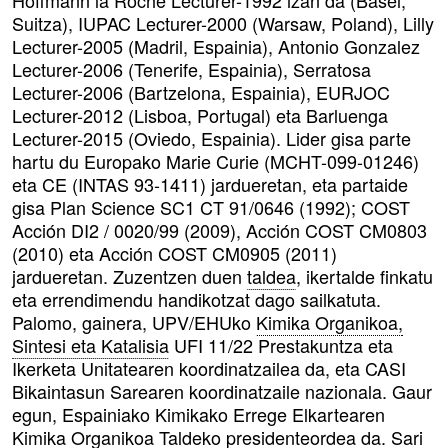
Hoffmann la Roche Lecturer-1992 izan da (Basel,
Suitza), IUPAC Lecturer-2000 (Warsaw, Poland), Lilly
Lecturer-2005 (Madril, Espainia), Antonio Gonzalez
Lecturer-2006 (Tenerife, Espainia), Serratosa
Lecturer-2006 (Bartzelona, Espainia), EURJOC
Lecturer-2012 (Lisboa, Portugal) eta Barluenga
Lecturer-2015 (Oviedo, Espainia). Lider gisa parte
hartu du Europako Marie Curie (MCHT-099-01246)
eta CE (INTAS 93-1411) jardueretan, eta partaide
gisa Plan Science SC1 CT 91/0646 (1992); COST
Acción DI2 / 0020/99 (2009), Acción COST CM0803
(2010) eta Acción COST CM0905 (2011)
jardueretan. Zuzentzen duen
taldea
, ikertalde finkatu
eta errendimendu handikotzat dago sailkatuta.
Palomo, gainera, UPV/EHUko
Kimika Organikoa,
Sintesi eta Katalisia
UFI 11/22 Prestakuntza eta
Ikerketa Unitatearen koordinatzailea da, eta CASI
Bikaintasun Sarearen koordinatzaile nazionala. Gaur
egun, Espainiako Kimikako Errege Elkartearen
Kimika Organikoa Taldeko presidenteordea da. Sari