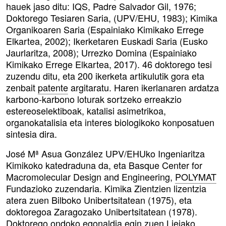
hauek jaso ditu: IQS, Padre Salvador Gil, 1976;
Doktorego Tesiaren Saria, (UPV/EHU, 1983); Kimika
Organikoaren Saria (Espainiako Kimikako Errege
Elkartea, 2002); Ikerketaren Euskadi Saria (Eusko
Jaurlaritza, 2008); Urrezko Domina (Espainiako
Kimikako Errege Elkartea, 2017). 46 doktorego tesi
zuzendu ditu, eta 200 ikerketa artikulutik gora eta
zenbait
patente
argitaratu. Haren ikerlanaren ardatza
karbono-karbono loturak sortzeko erreakzio
estereoselektiboak, katalisi asimetrikoa,
organokatalisia eta interes biologikoko konposatuen
sintesia dira.
José Mª Asua González UPV/EHUko Ingeniaritza
Kimikoko katedraduna da, eta Basque Center for
Macromolecular Design and Engineering,
POLYMAT
Fundazioko zuzendaria. Kimika Zientzien lizentzia
atera zuen Bilboko Unibertsitatean (1975), eta
doktoregoa Zaragozako Unibertsitatean (1978).
Doktorego ondoko egonaldia egin zuen Liejako