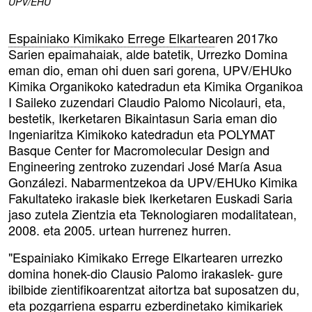
UPV/EHU
Espainiako Kimikako Errege Elkartea
ren 2017ko
Sarien epaimahaiak, alde batetik, Urrezko Domina
eman dio, eman ohi duen sari gorena, UPV/EHUko
Kimika Organikoko katedradun eta Kimika Organikoa
I Saileko zuzendari Claudio Palomo Nicolauri, eta,
bestetik, Ikerketaren Bikaintasun Saria eman dio
Ingeniaritza Kimikoko katedradun eta POLYMAT
Basque Center for Macromolecular Design and
Engineering zentroko zuzendari José María Asua
Gonzálezi. Nabarmentzekoa da UPV/EHUko Kimika
Fakultateko irakasle biek Ikerketaren Euskadi Saria
jaso zutela Zientzia eta Teknologiaren modalitatean,
2008. eta 2005. urtean hurrenez hurren.
"Espainiako Kimikako Errege Elkartearen urrezko
domina honek-dio Clausio Palomo irakaslek- gure
ibilbide zientifikoarentzat aitortza bat suposatzen du,
eta pozgarriena esparru ezberdinetako kimikariek