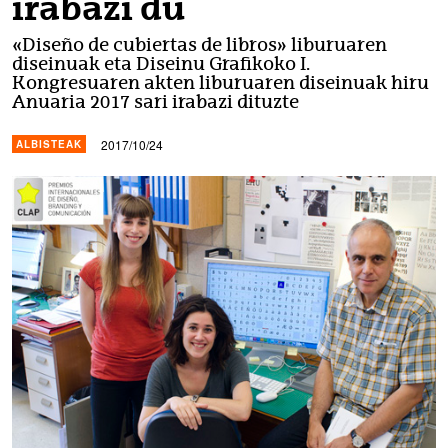
irabazi du
«Diseño de cubiertas de libros» liburuaren
diseinuak eta Diseinu Grafikoko I.
Kongresuaren akten liburuaren diseinuak hiru
Anuaria 2017 sari irabazi dituzte
2017/10/24
ALBISTEAK