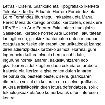
Letraz - Diseinu Grafikoko eta Tipografiako Ikerketa
Taldeko kide dira
Eduardo Herrera Fernández eta
Leire Fernández Iñurritegui irakasleak eta María
Pérez Mena doktorego ondoko ikertzailea, denak ere
UPV/EHUko Arte Ederren Fakultateko Irudigintza
Sailekoak. Ikertalde horrek Arte Ederren Fakultatean
lan egiten du, gizakiek hautematen duten munduan
ezagutza sortzeko eta erabat komunikatiboak izango
diren adierazpideak lortzeko asmoz. Horrela, gure
inguruneko kultura bisuala berritu nahi dute,
ingurune horrek lanaren, irakaskuntzaren edo
gizartearen aldetik egiten duen eskariaren arabera.
Irakasle eta ikertzaile gisa egiten duten lanaren
helburua da, besteak beste, diseinu grafikoaren
dimentsio sozial eta kulturala eta diseinu grafikoak
aukera artistikoekin duen lotura defendatzea, soilik
teknologikoak eta/edo komertzialak diren interesen
kontra.