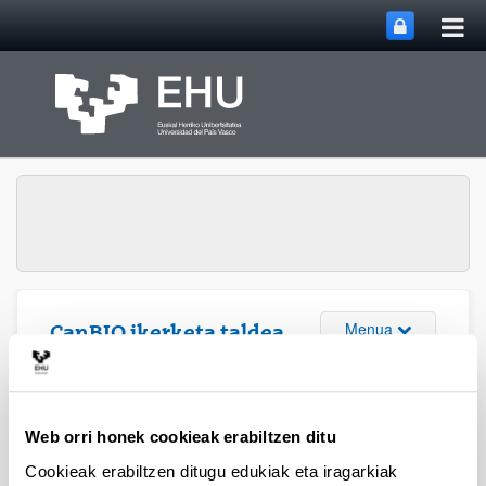
Me
Eduki nagusira joan
nag
ireki
Webgunearen 
Menua
CanBIO ikerketa taldea
Objetivos del grupo
Web orri honek cookieak erabiltzen ditu
Cookieak erabiltzen ditugu edukiak eta iragarkiak