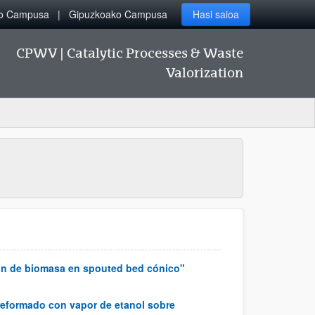
ko Campusa
Gipuzkoako Campusa
Hasi saioa
CPWV | Catalytic Processes & Waste
Valorization
ón de biomasa en spouted bed cónico"
reformado con vapor de etanol sobre