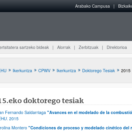
Arabako Campusa
Bizkai
ertsitatera sartzeko bideak
Alorrak
Zerbitzuak
Direktorioa
EHU
Ikerkuntza
CPWV
Ikerkuntza
Doktorego Tesiak
2015
15.eko doktorego tesiak
atu azpiorriak
an Fernando Saldarriaga
"Avances en el modelado de la combusti
EHU
.
2015
rolina Montero
"Condiciones de proceso y modelado cinético del 