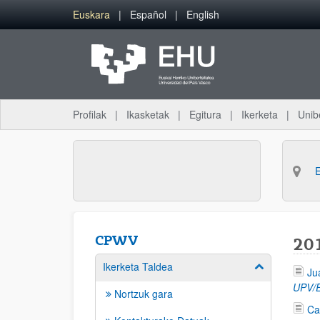
Eduki nagusira joan
Euskara
Español
English
Profilak
Ikasketak
Egitura
Ikerketa
Unib
CPWV
20
Ikerketa Taldea
Erakutsi/izkut
Ju
UPV/
Nortzuk gara
Ca