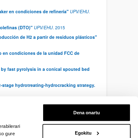
aker en condiciones de refinería"
UPV/EHU
.
 olefinas (DTO)"
UPV/EHU
.
2015
roducción de H2 a partir de residuos plásticos"
ico en condiciones de la unidad FCC de
by fast pyrolysis in a conical spouted bed
 2-stage hydrotreating-hydrocracking strategy.
Dena onartu
EHU
rabilerari
Egokitu
ko gure