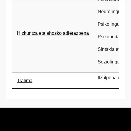
Neurolinguistik
Psikolinguistika
Hizkuntza eta ahozko adierazpena
Psikopedagogi
Sintaxia eta Mor
Soziolinguistika
Itzulpena eta H
Tralima