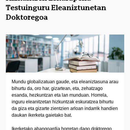
Testuinguru Eleaniztunetan
Doktoregoa
Mundu globalizatuan gaude, eta eleaniztasuna arau
bihurtu da, oro har, gizartean, eta, zehatzago
esanda, hezkuntzan eta lan munduan. Horrela,
inguru eleanitzetan hizkuntzak eskuratzea bihurtu
da giza eta gizarte zientzien arloan indarrik handien
daukan ikerketa gaietako bat.
Ikerketako abangoardia horretan dago doktorego