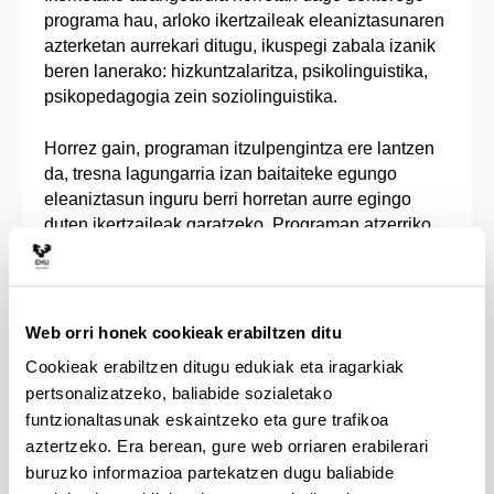
programa hau, arloko ikertzaileak eleaniztasunaren
azterketan aurrekari ditugu, ikuspegi zabala izanik
beren lanerako: hizkuntzalaritza, psikolinguistika,
psikopedagogia zein soziolinguistika.
Horrez gain, programan itzulpengintza ere lantzen
da, tresna lagungarria izan baitaiteke egungo
eleaniztasun inguru berri horretan aurre egingo
duten ikertzaileak garatzeko. Programan atzerriko
unibertsitateetako hainbat lankidez osatutako sare
zabala dauka, programaren nazioarteko izaera
bultzatzeko lagungarri.
Web orri honek cookieak erabiltzen ditu
Cookieak erabiltzen ditugu edukiak eta iragarkiak
pertsonalizatzeko, baliabide sozialetako
funtzionaltasunak eskaintzeko eta gure trafikoa
aztertzeko. Era berean, gure web orriaren erabilerari
buruzko informazioa partekatzen dugu baliabide
ARDURALDI OSOA