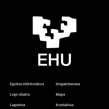
Egoitza elektronikoa
Irisgarritasuna
Lege oharra
Mapa
Laguntza
Kontaktua