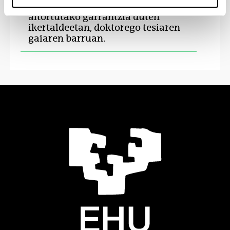
egonaldiak egitea, nazioartean
aitortutako garrantzia duten
ikertaldeetan, doktorego tesiaren
gaiaren barruan.