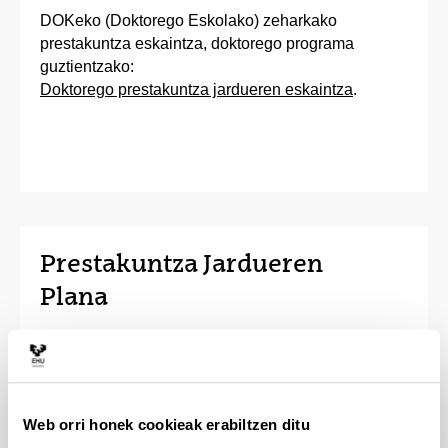
DOKeko (Doktorego Eskolako) zeharkako
prestakuntza eskaintza, doktorego programa
guztientzako:
Doktorego prestakuntza jardueren eskaintza
.
Prestakuntza Jardueren
Plana
Prestakuntza plana
Doktorego Eskolaren jarduerak
Web orri honek cookieak erabiltzen ditu