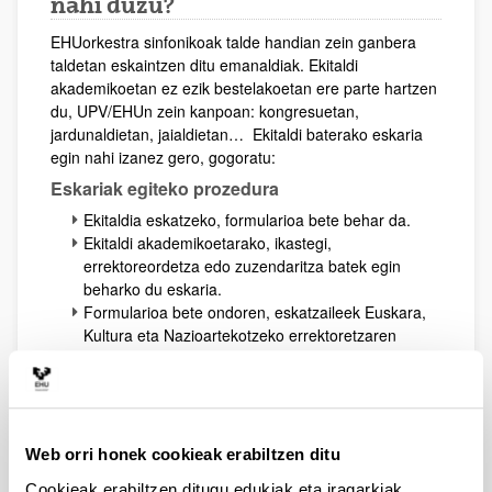
nahi duzu?
EHUorkestra sinfonikoak talde handian zein ganbera
taldetan eskaintzen ditu emanaldiak. Ekitaldi
akademikoetan ez ezik bestelakoetan ere parte hartzen
du, UPV/EHUn zein kanpoan: kongresuetan,
jardunaldietan, jaialdietan… Ekitaldi baterako eskaria
egin nahi izanez gero, gogoratu:
Eskariak egiteko prozedura
Ekitaldia eskatzeko, formularioa bete behar da.
Ekitaldi akademikoetarako, ikastegi,
errektoreordetza edo zuzendaritza batek egin
beharko du eskaria.
Formularioa bete ondoren, eskatzaileek Euskara,
Kultura eta Nazioartekotzeko errektoretzaren
eskutik jasoko dute orkestraren parte-hartzearen
erabakiaren berri.
Baiezko kasuetan,
eskatzaileak harremanetan jarriko dira
orkestrako kideekin, ekitaldiaren eta
espazioaren ezaugarriak eta, hala behar balitz,
Web orri honek cookieak erabiltzen ditu
garraioaren kudeaketa zehazteko.
Cookieak erabiltzen ditugu edukiak eta iragarkiak