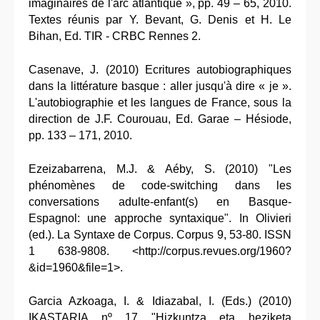
imaginaires de l'arc atlantique », pp. 49 – 65, 2010.
Textes réunis par Y. Bevant, G. Denis et H. Le
Bihan, Ed. TIR - CRBC Rennes 2.
Casenave, J. (2010) Ecritures autobiographiques
dans la littérature basque : aller jusqu'à dire « je ».
L'autobiographie et les langues de France, sous la
direction de J.F. Courouau, Ed. Garae – Hésiode,
pp. 133 – 171, 2010.
Ezeizabarrena, M.J. & Aéby, S. (2010) "Les
phénomènes de code-switching dans les
conversations adulte-enfant(s) en Basque-
Espagnol: une approche syntaxique". In Olivieri
(ed.). La Syntaxe de Corpus. Corpus 9, 53-80. ISSN
1 638-9808. <http://corpus.revues.org/1960?
&id=1960&file=1>.
Garcia Azkoaga, I. & Idiazabal, I. (Eds.) (2010)
IKASTARIA nº 17 "Hizkuntza eta heziketa