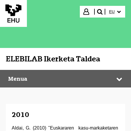
Eduki nagusira joan
HIZKUNTZ
Hasi saioa
EU
bilatu"
ELEBILAB Ikerketa Taldea
Menua
ELEBILAB Ikerketa Taldea
Web
2010
Aldai, G. (2010) "Euskararen kasu-markaketaren