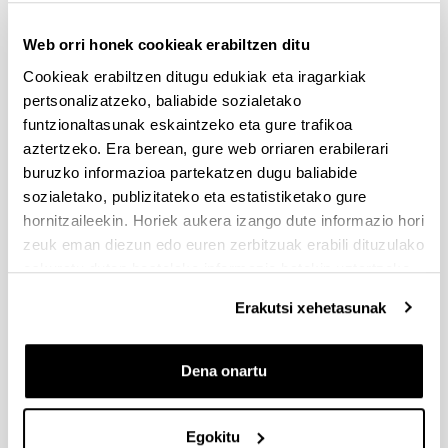
Garcia Azkoaga, I.M. & Bujan, M.K. (Coord.) (2010)
Euskara eta Literatura. Gai hautatuak II, Sevilla:
Web orri honek cookieak erabiltzen ditu
MAD.
Cookieak erabiltzen ditugu edukiak eta iragarkiak
pertsonalizatzeko, baliabide sozialetako
Garcia Azkoaga, I.M.; Diaz De Gereñu, L.; Imaz A.;
funtzionaltasunak eskaintzeko eta gure trafikoa
Alegria A. (2010) Ahozkotasunaren irakaskuntza
aztertzeko. Era berean, gure web orriaren erabilerari
bigarren hezkuntzako testuliburuetan, TANTAK, 22,
buruzko informazioa partekatzen dugu baliabide
1zk, 7-42.
sozialetako, publizitateko eta estatistiketako gure
García Azkoaga I.M. y Diaz de Gereñu L. (2010)
hornitzaileekin. Horiek aukera izango dute informazio hori
Cohesión en situación de interacción: el caso de la
zeuk eman diezun edo euren zerbitzuak erabili dituzulako
narración, Revista de Estudos
eskuratu duten bestelako informazio batekin uztartzeko.
Linguísticos/Linguistic Studies, 5, Universidad de
Erakutsi xehetasunak
Lisboa, 177-194.
García del Real, I. (2010) "La adquisición del
Dena onartu
contraste aspectual perfectivo / imperfectivo en
castellano: semántica y discurso." In Rosario
Caballero Rodríguez y María Jesús Pinar Sanz
Egokitu