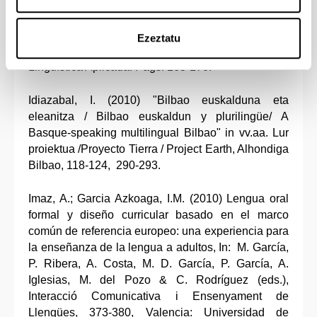
(eds.) MODOS y formas de la comunicación
humana = Ways and Modes of Human
Communication: Ediciones de la Universidad de
Ezeztatu
Castilla-– La Mancha: Asociación Española de
Lingüística Aplicada. Págs. 163-170.
Idiazabal, I. (2010) "Bilbao euskalduna eta
eleanitza / Bilbao euskaldun y plurilingüe/ A
Basque-speaking multilingual Bilbao" in vv.aa. Lur
proiektua /Proyecto Tierra / Project Earth, Alhondiga
Bilbao, 118-124, 290-293.
Imaz, A.; Garcia Azkoaga, I.M. (2010) Lengua oral
formal y diseño curricular basado en el marco
común de referencia europeo: una experiencia para
la enseñanza de la lengua a adultos, In: M. García,
P. Ribera, A. Costa, M. D. García, P. García, A.
Iglesias, M. del Pozo & C. Rodríguez (eds.),
Interacció Comunicativa i Ensenyament de
Llengües, 373-380, Valencia: Universidad de