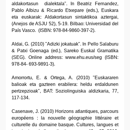
aldakortasun dialektala". In Beatriz Fernandez,
Pablo Albizu & Ricardo Etxepare (eds.), Euskara
eta euskarak: Aldakortasun sintaktikoa aztergai,
(Anejos de ASJU 52), 5-19. Bilbao: Universidad del
País Vasco. (ISBN: 978-84-9860-397-2).
Aldai, G. (2010) "Adizki jokatuak". In Pello Salaburu
& Patxi Goenaga (ed.), Sareko Euskal Gramatika
(SEG). Online address: www.ehu.eus/seg (ISBN:
978-84- 693-9891-3).
Amorrortu, E. & Ortega, A. (2010) "Euskararen
balioak eta gazteen erabilera: heldu erdaldunen
pertzepzioak", BAT: Soziolinguiska aldizkaria, 77,
117-134.
Casenave, J. (2010) Horizons atlantiques, parcours
européens : la nouvelle géographie littéraire et
culturelle du domaine basque. Cultures, langues et