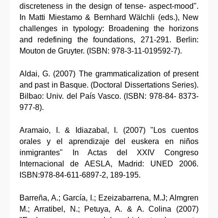
discreteness in the design of tense- aspect-mood".
In Matti Miestamo & Bernhard Wälchli (eds.), New
challenges in typology: Broadening the horizons
and redefining the foundations, 271-291. Berlin:
Mouton de Gruyter. (ISBN: 978-3-11-019592-7).
Aldai, G. (2007) The grammaticalization of present
and past in Basque. (Doctoral Dissertations Series).
Bilbao: Univ. del País Vasco. (ISBN: 978-84- 8373-
977-8).
Aramaio, I. & Idiazabal, I. (2007) "Los cuentos
orales y el aprendizaje del euskera en niños
inmigrantes" In Actas del XXIV Congreso
Internacional de AESLA, Madrid: UNED 2006.
ISBN:978-84-611-6897-2, 189-195.
Barreña, A.; García, I.; Ezeizabarrena, M.J; Almgren
M.; Arratibel, N.; Petuya, A. & A. Colina (2007)