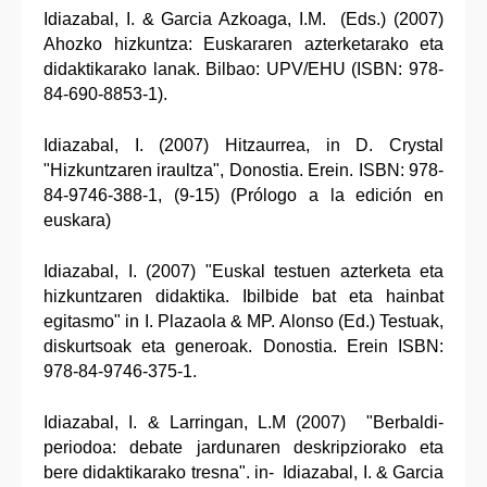
Idiazabal, I. & Garcia Azkoaga, I.M. (Eds.) (2007)
Ahozko hizkuntza: Euskararen azterketarako eta
didaktikarako lanak. Bilbao: UPV/EHU (ISBN: 978-
84-690-8853-1).
Idiazabal, I. (2007) Hitzaurrea, in D. Crystal
"Hizkuntzaren iraultza", Donostia. Erein. ISBN: 978-
84-9746-388-1, (9-15) (Prólogo a la edición en
euskara)
Idiazabal, I. (2007) "Euskal testuen azterketa eta
hizkuntzaren didaktika. Ibilbide bat eta hainbat
egitasmo" in I. Plazaola & MP. Alonso (Ed.) Testuak,
diskurtsoak eta generoak. Donostia. Erein ISBN:
978-84-9746-375-1.
Idiazabal, I. & Larringan, L.M (2007) "Berbaldi-
periodoa: debate jardunaren deskripziorako eta
bere didaktikarako tresna". in- Idiazabal, I. & Garcia