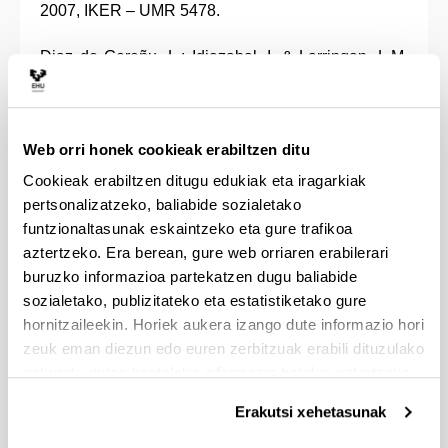
2007, IKER – UMR 5478.
Diaz de Gereñu, L.; Idiazabal, I. & Larringan, L.M.
(2007) "Ipuin-kontalaritz eredu berria?". In
Idiazabal, I. & Garcia Azkoaga, I. (Ed.) "Ahozko
hizkuntza. Euskararen azterketarako eta
didaktikarako zenbait lan. (Publicación electrónica
Web orri honek cookieak erabiltzen ditu
de la UPV-EHU) ISBN: 978-84-690-8853-1.
Cookieak erabiltzen ditugu edukiak eta iragarkiak
pertsonalizatzeko, baliabide sozialetako
García Azkoaga, I.M. (2007) Ahozko azalpena
funtzionaltasunak eskaintzeko eta gure trafikoa
unibertsitatean, ezagutzak ebaluatzeko tresna bat
aztertzeko. Era berean, gure web orriaren erabilerari
baino gehiago. Ahozko hizkuntza: Euskararen
buruzko informazioa partekatzen dugu baliabide
azterketarako eta didaktikarako lanak, Bilbo, EHU.
sozialetako, publizitateko eta estatistiketako gure
hornitzaileekin. Horiek aukera izango dute informazio hori
García Azkoaga, I.M. (2007) Ikasleen testuetatik
zeuk eman diezun edo euren zerbitzuak erabili dituzulako
estrategia linguistiko-diskurtsiboen irakaskuntzara.
eskuratu duten bestelako informazio batekin uztartzeko.
Izen kohesioa aztergai. In I. Plazaola & M.P. Alonso
(eds.): Testuak, diskurtsoak eta generoak. Euskal
Erakutsi xehetasunak
testuen azterketa eta korrontea Erein, Donosita,