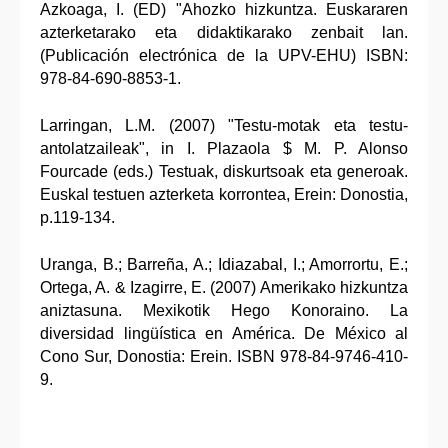
Azkoaga, I. (ED) "Ahozko hizkuntza. Euskararen
azterketarako eta didaktikarako zenbait lan.
(Publicación electrónica de la UPV-EHU) ISBN:
978-84-690-8853-1.
Larringan, L.M. (2007) "Testu-motak eta testu-
antolatzaileak", in I. Plazaola $ M. P. Alonso
Fourcade (eds.) Testuak, diskurtsoak eta generoak.
Euskal testuen azterketa korrontea, Erein: Donostia,
p.119-134.
Uranga, B.; Barreña, A.; Idiazabal, I.; Amorrortu, E.;
Ortega, A. & Izagirre, E. (2007) Amerikako hizkuntza
aniztasuna. Mexikotik Hego Konoraino. La
diversidad lingüística en América. De México al
Cono Sur, Donostia: Erein. ISBN 978-84-9746-410-
9.