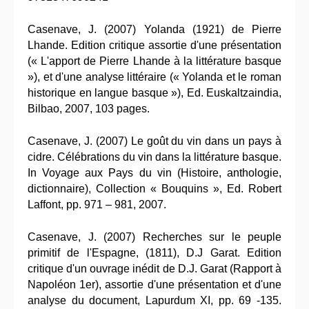
Casenave, J. (2007) Yolanda (1921) de Pierre
Lhande. Edition critique assortie d'une présentation
(« L'apport de Pierre Lhande à la littérature basque
»), et d'une analyse littéraire (« Yolanda et le roman
historique en langue basque »), Ed. Euskaltzaindia,
Bilbao, 2007, 103 pages.
Casenave, J. (2007) Le goût du vin dans un pays à
cidre. Célébrations du vin dans la littérature basque.
In Voyage aux Pays du vin (Histoire, anthologie,
dictionnaire), Collection « Bouquins », Ed. Robert
Laffont, pp. 971 – 981, 2007.
Casenave, J. (2007) Recherches sur le peuple
primitif de l'Espagne, (1811), D.J Garat. Edition
critique d'un ouvrage inédit de D.J. Garat (Rapport à
Napoléon 1er), assortie d'une présentation et d'une
analyse du document, Lapurdum XI, pp. 69 -135.