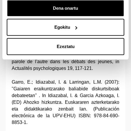
187-186.
Dena onartu
García Azkoaga, I.M. (2007) El área de la Lengua y
Literatura Vasca en la Educación Primaria: enfoque
Egokitu
y características. Objetivos, contenidos y criterios
de evaluación. Cuerpo de maestros. Educación
Primaria, vol. III, Editorial MAD S.L., Sevilla, 11-42.
Ezeztatu
Garro, E.; Idiazabal, I. & Larringan, L.M. (2007) La
parole de l'autre dans les débats des jeunes, in
Actualités psychologiques 19, 117-121.
Garro, E.; Idiazabal, I. & Larringan, L.M. (2007):
"Gaiaren eraikuntzarako baliabide diskurtsiboak
debateetan" . In Idiazabal, I. & Garcia Azkoaga, I.
(ED) Ahozko hizkuntza. Euskararen azterketarako
eta didaktikarako zenbait lan. (Publicación
electrónica de la UPV-EHU) ISBN: 978-84-690-
8853-1.