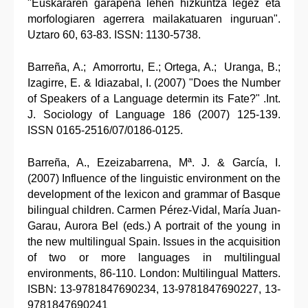
"Euskararen garapena lehen hizkuntza legez eta
morfologiaren agerrera mailakatuaren inguruan".
Uztaro 60, 63-83. ISSN: 1130-5738.
Barreña, A.; Amorrortu, E.; Ortega, A.; Uranga, B.;
Izagirre, E. & Idiazabal, I. (2007) "Does the Number
of Speakers of a Language determin its Fate?" .Int.
J. Sociology of Language 186 (2007) 125-139.
ISSN 0165-2516/07/0186-0125.
Barreña, A., Ezeizabarrena, Mª. J. & García, I.
(2007) Influence of the linguistic environment on the
development of the lexicon and grammar of Basque
bilingual children. Carmen Pérez-Vidal, María Juan-
Garau, Aurora Bel (eds.) A portrait of the young in
the new multilingual Spain. Issues in the acquisition
of two or more languages in multilingual
environments, 86-110. London: Multilingual Matters.
ISBN: 13-9781847690234, 13-9781847690227, 13-
9781847690241