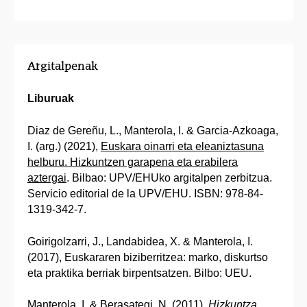
Argitalpenak
Liburuak
Diaz de Gereñu, L., Manterola, I. & Garcia-Azkoaga,
I. (arg.) (2021),
Euskara oinarri eta eleaniztasuna
helburu. Hizkuntzen garapena eta erabilera
aztergai
. Bilbao: UPV/EHUko argitalpen zerbitzua.
Servicio editorial de la UPV/EHU. ISBN: 978-84-
1319-342-7.
Goirigolzarri, J., Landabidea, X. & Manterola, I.
(2017), Euskararen biziberritzea: marko, diskurtso
eta praktika berriak birpentsatzen. Bilbo: UEU.
Manterola, I. & Berasategi, N. (2011),
Hizkuntza