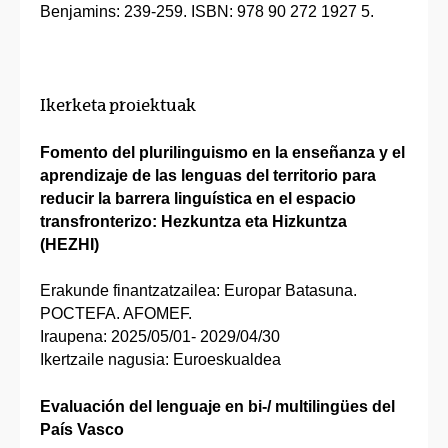
Benjamins: 239-259. ISBN: 978 90 272 1927 5.
Ikerketa proiektuak
Fomento del plurilinguismo en la enseñanza y el
aprendizaje de las lenguas del territorio para
reducir la barrera linguística en el espacio
transfronterizo: Hezkuntza eta Hizkuntza
(HEZHI)
Erakunde finantzatzailea: Europar Batasuna.
POCTEFA. AFOMEF.
Iraupena: 2025/05/01- 2029/04/30
Ikertzaile nagusia: Euroeskualdea
Evaluación del lenguaje en bi-/ multilingües del
País Vasco