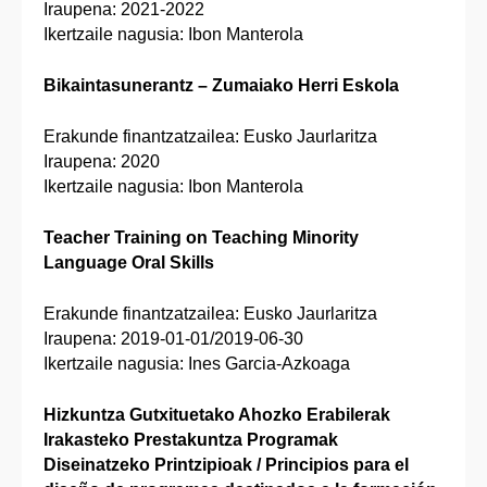
Iraupena: 2021-2022
Ikertzaile nagusia: Ibon Manterola
Bikaintasunerantz – Zumaiako Herri Eskola
​​​​​​​​​​​​​​​​​​​​​Erakunde finantzatzailea: Eusko Jaurlaritza
Iraupena: 2020
Ikertzaile nagusia: Ibon Manterola
Teacher Training on Teaching Minority
Language Oral Skills
​​​​​​​​​​​​​​​​​​​​​​​​​​​​Erakunde finantzatzailea: Eusko Jaurlaritza
Iraupena: 2019-01-01/2019-06-30
Ikertzaile nagusia: Ines Garcia-Azkoaga
Hizkuntza Gutxituetako Ahozko Erabilerak
Irakasteko Prestakuntza Programak
Diseinatzeko Printzipioak / Principios para el