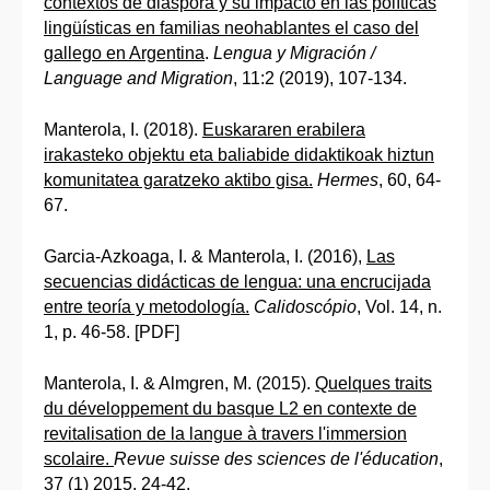
contextos de diáspora y su impacto en las políticas
lingüísticas en familias neohablantes el caso del
gallego en Argentina
.
Lengua y Migración /
Language and Migration
, 11:2 (2019), 107-134.
Manterola, I. (2018).
Euskararen erabilera
irakasteko objektu eta baliabide didaktikoak hiztun
komunitatea garatzeko aktibo gisa.
Hermes
, 60, 64-
67.
Garcia-Azkoaga, I. & Manterola, I. (2016),
Las
secuencias didácticas de lengua: una encrucijada
entre teoría y metodología.
Calidoscópio
, Vol. 14, n.
1, p. 46-58. [PDF]
Manterola, I. & Almgren, M. (2015).
Quelques traits
du développement du basque L2 en contexte de
revitalisation de la langue à travers l'immersion
scolaire.
Revue suisse des sciences de l'éducation
,
37 (1) 2015, 24-42.