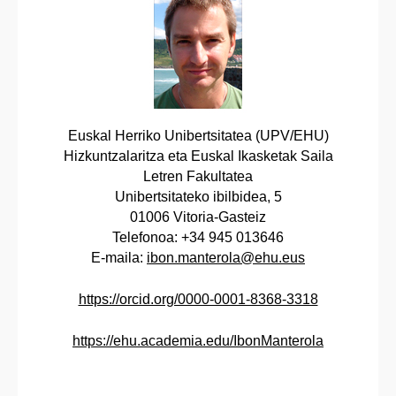
Euskal Herriko Unibertsitatea (UPV/EHU)
Hizkuntzalaritza eta Euskal Ikasketak Saila
Letren Fakultatea
Unibertsitateko ibilbidea, 5
01006 Vitoria-Gasteiz
Telefonoa: +34 945 013646
E-maila:
ibon.manterola@ehu.eus
https://orcid.org/0000-0001-8368-3318
https://ehu.academia.edu/IbonManterola