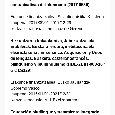
comunicativas del alumnado (2017.0586).
Erakunde finantzatzailea: Soziolinguistika Klusterra
Iraupena: 2017/09/01-2017/12-29
Ikertzaile nagusia: Leire Diaz de Gereñu
Hizkuntzaren Irakaskuntza, Jabekuntza, eta
Erabilerak. Euskara, erdara, elebitasuna eta
eleaniztasuna / Enseñanza, Adquisición y Usos
de lenguas. Euskera, castellano/francés,
bilingüismo y plurilingüismo (HIJE-2). (IT-983-16 /
GIC15/129).
Erakunde finantzatzailea: Eusko Jaurlaritza-
Gobierno Vasco
Iraupena: 2016/01/01-2021/12/31
Ikertzaile nagusia: M.J. Ezeizabarrena
Educación plurilingüe y tratamiento integrado