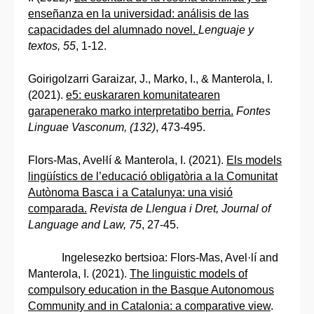
enseñanza en la universidad: análisis de las
capacidades del alumnado novel.
Lenguaje y
textos, 55
, 1-12.
Goirigolzarri Garaizar, J., Marko, I., & Manterola, I.
(2021).
e5: euskararen komunitatearen
garapenerako marko interpretatibo berria.
Fontes
Linguae Vasconum, (132)
, 473-495.
Flors-Mas, Aveŀlí & Manterola, I. (2021).
Els models
lingüístics de l’educació obligatòria a la Comunitat
Autònoma Basca i a Catalunya: una visió
comparada.
Revista de Llengua i Dret, Journal of
Language and Law, 75
, 27-45.
Ingelesezko bertsioa: Flors-Mas, Avel·lí and
Manterola, I. (2021).
The linguistic models of
compulsory education in the Basque Autonomous
Community and in Catalonia: a comparative view
.