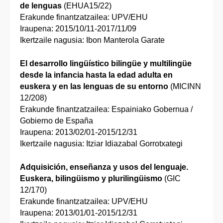
de lenguas
(EHUA15/22)
Erakunde finantzatzailea: UPV/EHU
Iraupena: 2015/10/11-2017/11/09
Ikertzaile nagusia: Ibon Manterola Garate
El desarrollo lingüístico bilingüe y multilingüe
desde la infancia hasta la edad adulta en
euskera y en las lenguas de su entorno
(MICINN
12/208)
Erakunde finantzatzailea: Espainiako Gobernua /
Gobierno de España
Iraupena: 2013/02/01-2015/12/31
Ikertzaile nagusia: Itziar Idiazabal Gorrotxategi
Adquisición, enseñanza y usos del lenguaje.
Euskera, bilingüismo y plurilingüismo
(GIC
12/170)
Erakunde finantzatzailea: UPV/EHU
Iraupena: 2013/01/01-2015/12/31