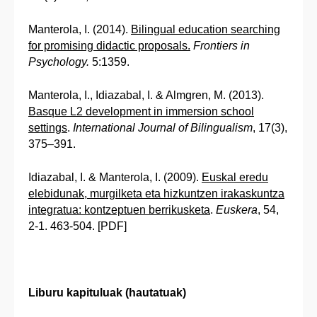
Manterola, I. (2014).
Bilingual education searching
for promising didactic proposals.
Frontiers in
Psychology.
5:1359.
Manterola, I., Idiazabal, I. & Almgren, M. (2013).
Basque L2 development in immersion school
settings
.
International Journal of Bilingualism
, 17(3),
375–391.
Idiazabal, I. & Manterola, I. (2009).
Euskal eredu
elebidunak, murgilketa eta hizkuntzen irakaskuntza
integratua: kontzeptuen berrikusketa
.
Euskera
, 54,
2-1. 463-504. [PDF]
Liburu kapituluak (hautatuak)