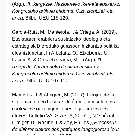
(Arg.),
III. Ikergazte. Nazioarteko ikerketa euskaraz.
Kongresuko artikulu bilduma. Giza zientziak eta
artea.
Bilbo: UEU.115-120.
Garcia-Ruiz, M., Manterola, I. & Ortega, A. (2019).
Euskararen erabilera sustatzeko ideologia eta
estrategiak D ereduko gurasoen hizkuntza politika
eleaniztunetan
. In Arbelaitz, O., Etxeberria, U.
Latatu, A. & Ormaetxebarria, M.J. (Arg.),
III.
Ikergazte. Nazioarteko ikerketa euskaraz.
Kongresuko artikulu bilduma. Giza zientziak eta
artea
. Bilbo: UEU.107-114.
Manterola, I. & Almgren, M. (2017).
L'enjeu de la
scolarisation en basque: différentiation selon les
contextes sociolinguistiques et pratiques des
élèves.
Bulletin VALS-ASLA, 2017-II, Nº spécial.
Elmiger, D., Racine, I. & Zay, F. (Eds.),
Processus
de différenciation: des pratiques langagièresà leur