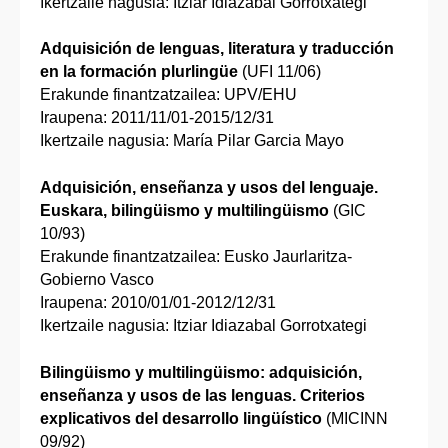
Ikertzaile nagusia: Itziar Idiazabal Gorrotxategi
Adquisición de lenguas, literatura y traducción
en la formación plurlingüe
(UFI 11/06)
Erakunde finantzatzailea: UPV/EHU
Iraupena: 2011/11/01-2015/12/31
Ikertzaile nagusia: María Pilar Garcia Mayo
Adquisición, enseñanza y usos del lenguaje.
Euskara, bilingüismo y multilingüismo
(GIC
10/93)
Erakunde finantzatzailea: Eusko Jaurlaritza-
Gobierno Vasco
Iraupena: 2010/01/01-2012/12/31
Ikertzaile nagusia: Itziar Idiazabal Gorrotxategi
Bilingüismo y multilingüismo: adquisición,
enseñanza y usos de las lenguas. Criterios
explicativos del desarrollo lingüístico
(MICINN
09/92)