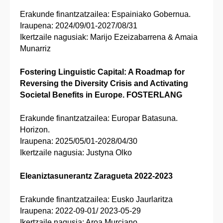
Erakunde finantzatzailea: Espainiako Gobernua.
Iraupena: 2024/09/01-2027/08/31
Ikertzaile nagusiak: Marijo Ezeizabarrena & Amaia
Munarriz
Fostering Linguistic Capital: A Roadmap for
Reversing the Diversity Crisis and Activating
Societal Benefits in Europe. FOSTERLANG
Erakunde finantzatzailea: Europar Batasuna.
Horizon.
Iraupena: 2025/05/01-2028/04/30
Ikertzaile nagusia: Justyna Olko
Eleaniztasunerantz Zaragueta 2022-2023
Erakunde finantzatzailea: Eusko Jaurlaritza
Iraupena: 2022-09-01/ 2023-05-29
Ikertzaile nagusia: Aroa Murciano