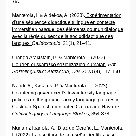
79.
Manterola, I. & Aldekoa, A. (2023).
Expérimentation
d’une séquence didactique trilingue en contexte
immersif en basque: des éléments pour un dialogue
avec la règle du sept de la sociodidactique des
langues.
Calidoscopio
, 21(1), 21–41.
Uranga Arakistain, B. & Manterola, I. (2023).
Haurren euskarazko sozializazioa Zumaian
.
Bat
Soziolinguistika Aldizkaria, 129
, 2023 (4), 117-150.
Nandi, A., Kasares, P. & Manterola, I. (2023).
Countering government’s low-intensity language
policies on the ground: family language policies in
Castilian-Spanish dominated Galicia and Navarre.
Critical Inquiry in Language Studies,
354-378.
Munarriz Ibarrola, A., Diaz de Gereñu, L., Manterola,
I. (2022).
La escritura de la reseña científica y su