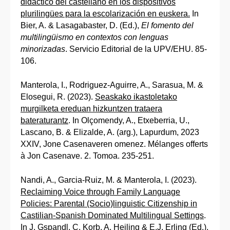
didáctico del castellano en los dispositivos
plurilingües para la escolarización en euskera.
In
Bier, A. & Lasagabaster, D. (Ed.),
El fomento del
multilingüismo en contextos con lenguas
minorizadas
. Servicio Editorial de la UPV/EHU. 85-
106.
Manterola, I., Rodriguez-Aguirre, A., Sarasua, M. &
Elosegui, R. (2023).
Seaskako ikastoletako
murgilketa ereduan hizkuntzen trataera
bateraturantz
. In Olçomendy, A., Etxeberria, U.,
Lascano, B. & Elizalde, A. (arg.), Lapurdum, 2023
XXIV, Jone Casenaveren omenez. Mélanges offerts
à Jon Casenave. 2. Tomoa. 235-251.
Nandi, A., Garcia-Ruiz, M. & Manterola, I. (2023).
Reclaiming Voice through Family Language
Policies: Parental (Socio)linguistic Citizenship in
Castilian-Spanish Dominated Multilingual Settings
.
In J. Gspandl, C. Korb, A. Heiling & E.J. Erling (Ed.),