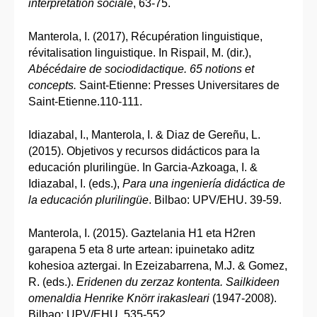
interprétation sociale
, 63-75.
Manterola, I. (2017), Récupération linguistique,
révitalisation linguistique. In Rispail, M. (dir.),
Abécédaire de sociodidactique. 65 notions et
concepts.
Saint-Etienne: Presses Universitares de
Saint-Etienne.110-111.
Idiazabal, I., Manterola, I. & Diaz de Gereñu, L.
(2015). Objetivos y recursos didácticos para la
educación plurilingüe. In Garcia-Azkoaga, I. &
Idiazabal, I. (eds.),
Para una ingeniería didáctica de
la educación plurilingüe
. Bilbao: UPV/EHU. 39-59.
Manterola, I. (2015). Gaztelania H1 eta H2ren
garapena 5 eta 8 urte artean: ipuinetako aditz
kohesioa aztergai. In Ezeizabarrena, M.J. & Gomez,
R. (eds.).
Eridenen du zerzaz kontenta. Sailkideen
omenaldia Henrike Knörr irakasleari
(1947-2008).
Bilbao: UPV/EHU. 535-552.