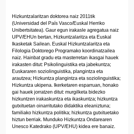
Hizkuntzalaritzan doktorea naiz 2011tik
(Universidad del País Vasco/Euskal Herriko
Unibertsitatea). Gaur egun irakasle agregatua naiz
UPV/EHUn bertan, Hizkuntzalaritza eta Euskal
Ikasketak Sailean. Euskal Hizkuntzalaritza eta
Filologia Doktorego Programako koordinatzailea
naiz. Hainbat gradu eta masterretan ikasgai hauek
irakasten ditut: Psikolinguistika eta jabekuntza;
Euskararen soziolinguistika, plangintza eta
arautzea; Hizkuntza plangintza eta soziolinguistika;
Hizkuntza ukipena. Ikerketaren esparruan, honako
gai hauek jorratzen ditut: murgilketa bidezko
hizkuntzen irakaskuntza eta ikaskuntza; hizkuntza
gutxituetan oinarritutako didaktika eleaniztuna;
familiako hizkuntza politika; hizkuntza gutxituetako
hiztun berriak. Munduko Hizkuntza Ondarearen
Unesco Katedrako (UPV/EHU) kidea ere banaiz.