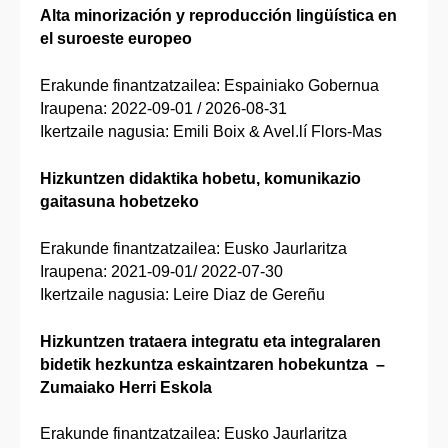
Alta minorización y reproducción lingüística en
el suroeste europeo
​​​​​​​​​​​​​​​​​​​​​Erakunde finantzatzailea: Espainiako Gobernua
Iraupena: 2022-09-01 / 2026-08-31
Ikertzaile nagusia: Emili Boix & Avel.lí Flors-Mas
Hizkuntzen didaktika hobetu, komunikazio
gaitasuna hobetzeko
​​​​​​​​​​​​​​​​​​​​​Erakunde finantzatzailea: Eusko Jaurlaritza
Iraupena: 2021-09-01/ 2022-07-30
Ikertzaile nagusia: Leire Diaz de Gereñu
Hizkuntzen trataera integratu eta integralaren
bidetik hezkuntza eskaintzaren hobekuntza –
Zumaiako Herri Eskola
​​​​​​​​​​​​​​​​​​​​​Erakunde finantzatzailea: Eusko Jaurlaritza