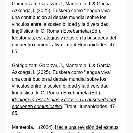
Goirigolzarri-Garaizar, J., Manterola, I. & Garcia-
Azkoaga, I. (2025). Euskera como “lengua viva”:
una contribución al debate mundial sobre los
vínculos entre la sostenibilidad y la diversidad
lingüística. In G. Roman Etxebarrieta (Ed.),
Ideologías, estrategias y retos en la búsqueda del
encuentro comunicativo. Tirant Humanidades. 47-
65.
​​​Goirigolzarri-Garaizar, J., Manterola, I. & Garcia-
Azkoaga, I. (2025). Euskera como “lengua viva”:
una contribución al debate mundial sobre los
vínculos entre la sostenibilidad y la diversidad
lingüística. In G. Roman Etxebarrieta (Ed.),
Ideologías, estrategias y retos en la búsqueda del
encuentro comunicativo
. Tirant Humanidades. 47-
65.
Manterola, I. (2024).
Hacia una revisión del estatus