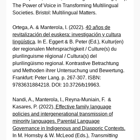
The Power of Voice in Transforming Multilingual
Societies. Bristol: Multilingual Matters.
Ortega, A. & Manterola, I. (2022).
40 años de
revitalización del euskera: investigación y cultura
lingüística
. In E. Eggert & B. Peter (Ed.), Kultur(en)
der regionalen Mehrsprachigkeit / Culture(s) du
plurilinguisme régional / Cultura(s) del
plurilingüismo regional. Kontrastive Betrachtung
und Methoden ihrer Untersuchung und Bewertung.
Frankfurt: Peter Lang. p. 267-307. ISBN:
9783631884218. DOI: 10.3726/b19963.
Nandi, A., Manterola, I., Reyna-Muniain, F. &
Kasares, P. (2022).
Effective family language
policies and intergenerational transmission of
minority languages. Parental Language
Governance in Indigenous and Diasporic Contexts.
In M. Hornsby & W. McLeod (Eds.),
Transmitting