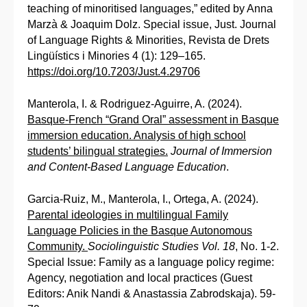
teaching of minoritised languages,” edited by Anna
Marzà & Joaquim Dolz. Special issue, Just. Journal
of Language Rights & Minorities, Revista de Drets
Lingüístics i Minories 4 (1): 129–165.
https://doi.org/10.7203/Just.4.29706
Manterola, I. & Rodriguez-Aguirre, A. (2024).
Basque-French “Grand Oral” assessment in Basque
immersion education. Analysis of high school
students’ bilingual strategies.
Journal of Immersion
and Content-Based Language Education
.
Garcia-Ruiz, M., Manterola, I., Ortega, A. (2024).
Parental ideologies in multilingual Family
Language Policies in the Basque Autonomous
Community.
Sociolinguistic Studies Vol. 18
, No. 1-2.
Special Issue: Family as a language policy regime:
Agency, negotiation and local practices (Guest
Editors: Anik Nandi & Anastassia Zabrodskaja). 59-