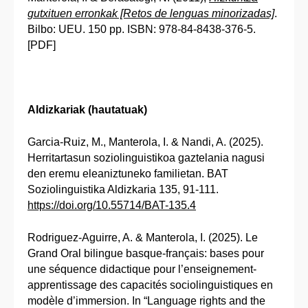
gutxituen erronkak [Retos de lenguas minorizadas]
.
Bilbo: UEU. 150 pp. ISBN: 978-84-8438-376-5.
[PDF]
Aldizkariak (hautatuak)
Garcia-Ruiz, M., Manterola, I. & Nandi, A. (2025).
Herritartasun soziolinguistikoa gaztelania nagusi
den eremu eleaniztuneko familietan. BAT
Soziolinguistika Aldizkaria 135, 91-111.
https://doi.org/10.55714/BAT-135.4
Rodriguez-Aguirre, A. & Manterola, I. (2025). Le
Grand Oral bilingue basque-français: bases pour
une séquence didactique pour l’enseignement-
apprentissage des capacités sociolinguistiques en
modèle d’immersion. In “Language rights and the