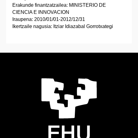
Erakunde finantzatzailea: MINISTERIO DE
CIENCIA E INNOVACION
Iraupena: 2010/01/01-2012/12/31
Ikertzaile nagusia: Itziar Idiazabal Gorrotxategi