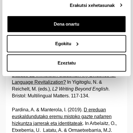
Erakutsi xehetasunak
420. 978-84-235-3561-3.
Manterola, I. (2020), Euskararen komunitatearen
Dena onartu
garapena e5 egitasmoaren bidez. In Artiagoitia, X.,
Camino, I. Epelde, I. & Ulibarri, K. (Ed.),
Eibartik
Zuberoara euskalkietan barrena. Koldo Zuazo
Egokitu
irakaslearen omenez
. Bilbo: UPV/EHU. 497-509.
ISBN: 978-84-1319-266-6.​
Ezeztatu
Manterola, I. (2019),
A Study of Recipes Written by
Basque L2 Immersion Students: Any Evidence for
Language Revitalization?
In Yigitoglu, N. &
Reichelt, M. (eds.),
L2 Writing Beyond English
.
Bristol: Multilingual Matters. 117-134.
Pardina, A. & Manterola, I. (2019).
D ereduan
euskaldundutako eremu mistoko gazte nafarren
hizkuntza jarrerak eta identitateak
. In Arbelaitz, O.,
Etxeberria, U. Latatu, A. & Ormaetxebarria, M.J.