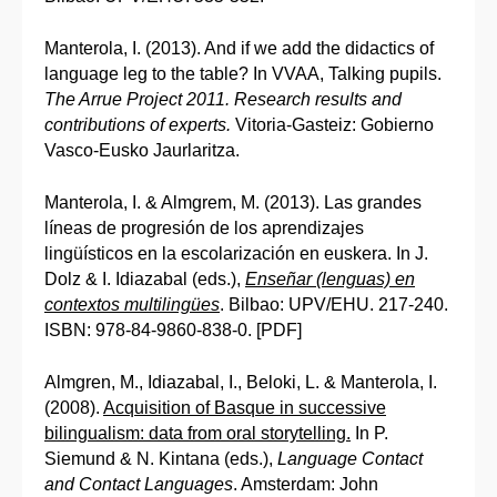
Manterola, I. (2013). And if we add the didactics of
language leg to the table? In VVAA, Talking pupils.
The Arrue Project 2011. Research results and
contributions of experts.
Vitoria-Gasteiz: Gobierno
Vasco-Eusko Jaurlaritza.
Manterola, I. & Almgrem, M. (2013). Las grandes
líneas de progresión de los aprendizajes
lingüísticos en la escolarización en euskera. In J.
Dolz & I. Idiazabal (eds.),
Enseñar (lenguas) en
contextos multilingües
. Bilbao: UPV/EHU. 217-240.
ISBN: 978-84-9860-838-0. [PDF]
Almgren, M., Idiazabal, I., Beloki, L. & Manterola, I.
(2008).
Acquisition of Basque in successive
bilingualism: data from oral storytelling.
In P.
Siemund & N. Kintana (eds.),
Language Contact
and Contact Languages
. Amsterdam: John