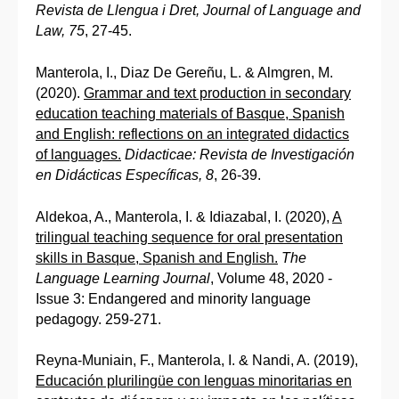
Revista de Llengua i Dret, Journal of Language and
Law, 75
, 27-45.
Manterola, I., Diaz De Gereñu, L. & Almgren, M.
(2020).
Grammar and text production in secondary
education teaching materials of Basque, Spanish
and English: reflections on an integrated didactics
of languages.
Didacticae: Revista de Investigación
en Didácticas Específicas, 8
, 26-39.
Aldekoa, A., Manterola, I. & Idiazabal, I. (2020),
A
trilingual teaching sequence for oral presentation
skills in Basque, Spanish and English.
The
Language Learning Journal
, Volume 48, 2020 -
Issue 3: Endangered and minority language
pedagogy. 259-271.
Reyna-Muniain, F., Manterola, I. & Nandi, A. (2019),
Educación plurilingüe con lenguas minoritarias en