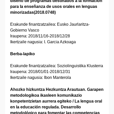
diseño de programas destinados a la formación
para la enseñanza de usos orales en lenguas
minorizadas(2018.0748)
Erakunde finantzatzailea: Eusko Jaurlaritza-
Gobierno Vasco
Iraupena: 2018/11/16-2018/12/28
Ikertzaile nagusia: I. Garcia Azkoaga
Berba-lapiko
Erakunde finantzatzailea: Soziolinguistika Klusterra
Iraupena: 2018/01/01-2018/12/31
Ikertzaile nagusia: Ibon Manterola
Ahozko hizkuntza Hezkuntza Arautuan. Garapen
metodologikoa ikasleen komunikazio
konpetentzietan aurrera egiteko / La lengua oral
en la educación regulada. Desarrollo
metodológico para fomentar las competencias