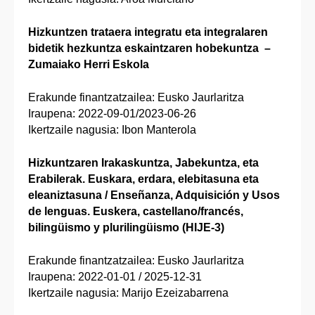
Hizkuntzen trataera integratu eta integralaren
bidetik hezkuntza eskaintzaren hobekuntza –
Zumaiako Herri Eskola
Erakunde finantzatzailea: Eusko Jaurlaritza
Iraupena: 2022-09-01/2023-06-26
Ikertzaile nagusia: Ibon Manterola
Hizkuntzaren Irakaskuntza, Jabekuntza, eta
Erabilerak. Euskara, erdara, elebitasuna eta
eleaniztasuna / Enseñanza, Adquisición y Usos
de lenguas. Euskera, castellano/francés,
bilingüismo y plurilingüismo (HIJE-3)
​​​​​​​​​​​​​​Erakunde finantzatzailea: Eusko Jaurlaritza
Iraupena: 2022-01-01 / 2025-12-31
Ikertzaile nagusia: Marijo Ezeizabarrena