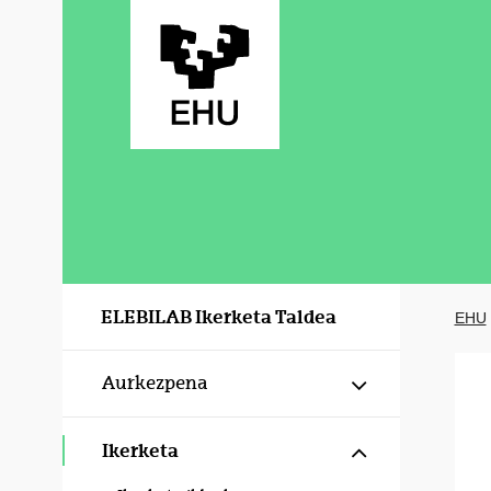
Eduki nagusira joan
ELEBILAB Ikerketa Taldea
EHU
Erakutsi/izku
Aurkezpena
Erakutsi/izku
Ikerketa