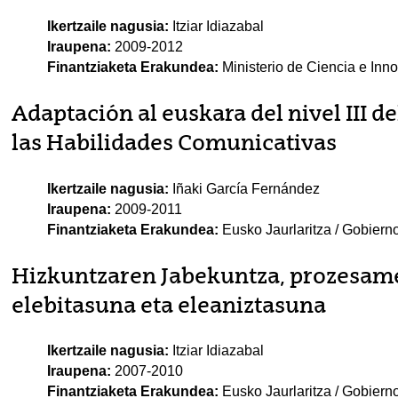
Ikertzaile nagusia:
Itziar Idiazabal
Iraupena:
2009-2012
Finantziaketa Erakundea:
Ministerio de Ciencia e Inn
Adaptación al euskara del nivel III de
las Habilidades Comunicativas
Ikertzaile nagusia:
Iñaki García Fernández
Iraupena:
2009-2011
Finantziaketa Erakundea:
Eusko Jaurlaritza / Gobiern
Hizkuntzaren Jabekuntza, prozesame
elebitasuna eta eleaniztasuna
Ikertzaile nagusia:
Itziar Idiazabal
Iraupena:
2007-2010
Finantziaketa Erakundea:
Eusko Jaurlaritza / Gobiern