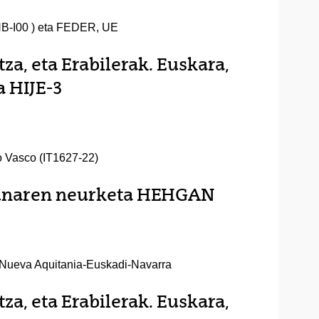
-I00 ) eta FEDER, UE
a, eta Erabilerak. Euskara,
a HIJE-3
o Vasco (IT1627-22)
sunaren neurketa HEHGAN
Nueva Aquitania-Euskadi-Navarra
a, eta Erabilerak. Euskara,