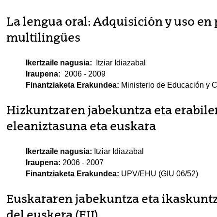
La lengua oral: Adquisición y uso en
multilingües
Ikertzaile nagusia:
Itziar Idiazabal
Iraupena:
2006 - 2009
Finantziaketa Erakundea:
Ministerio de Educación y 
Hizkuntzaren jabekuntza eta erabiler
eleaniztasuna eta euskara
Ikertzaile nagusia:
Itziar Idiazabal
Iraupena:
2006 - 2007
Finantziaketa Erakundea:
UPV/EHU (GIU 06/52)
Euskararen jabekuntza eta ikaskuntz
del euskera (EJI)