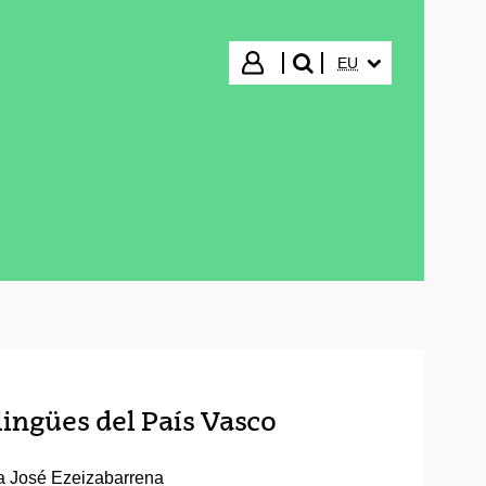
HIZKUNTZA HAUTA
Hasi saioa
EU
bilatu"
lingües del País Vasco
ia José Ezeizabarrena