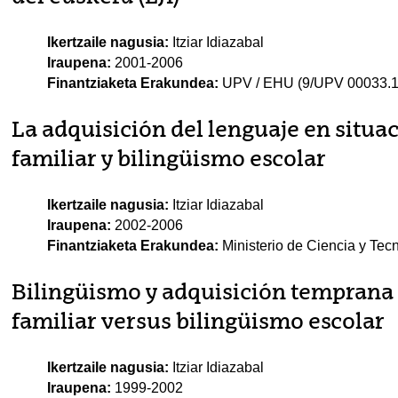
Ikertzaile nagusia:
Itziar Idiazabal
Iraupena:
2001-2006
Finantziaketa Erakundea:
UPV / EHU (9/UPV 00033.1
La adquisición del lenguaje en situa
familiar y bilingüismo escolar
Ikertzaile nagusia:
Itziar Idiazabal
Iraupena:
2002-2006
Finantziaketa Erakundea:
Ministerio de Ciencia y Te
Bilingüismo y adquisición temprana 
familiar versus bilingüismo escolar
Ikertzaile nagusia:
Itziar Idiazabal
Iraupena:
1999-2002