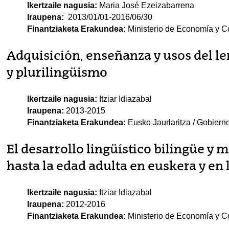
Ikertzaile nagusia:
Maria José Ezeizabarrena
Iraupena:
2013/01/01-2016/06/30
Finantziaketa Erakundea:
Ministerio de Economía y C
Adquisición, enseñanza y usos del le
y plurilingüismo
Ikertzaile nagusia:
Itziar Idiazabal
Iraupena:
2013-2015
Finantziaketa Erakundea:
Eusko Jaurlaritza / Gobier
El desarrollo lingüístico bilingüe y m
hasta la edad adulta en euskera y en
Ikertzaile nagusia:
Itziar Idiazabal
Iraupena:
2012-2016
Finantziaketa Erakundea:
Ministerio de Economía y C