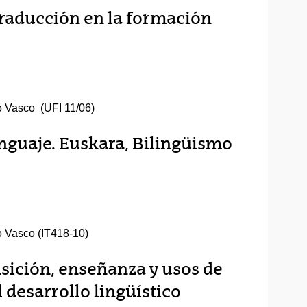
 traducción en la formación
o Vasco (UFI 11/06)
nguaje. Euskara, Bilingüismo
o Vasco (IT418-10)
sición, enseñanza y usos de
l desarrollo lingüístico