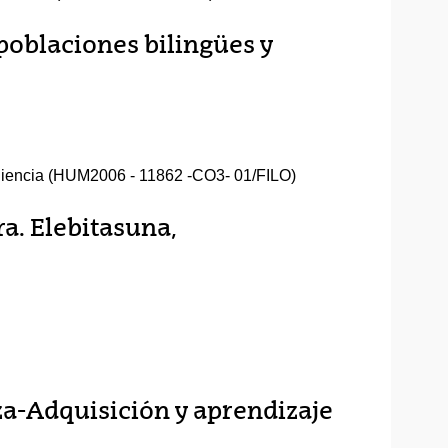
 poblaciones bilingües y
Ciencia (HUM2006 - 11862 -CO3- 01/FILO)
a. Elebitasuna,
a-Adquisición y aprendizaje