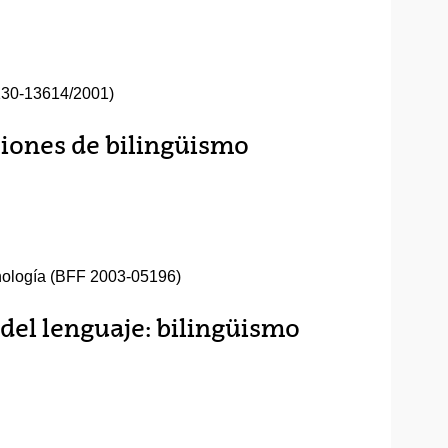
30-13614/2001)
ciones de bilingüismo
cnología (BFF 2003-05196)
del lenguaje: bilingüismo