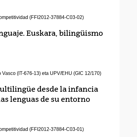
ompetitividad (FFI2012-37884-C03-02)
nguaje. Euskara, bilingüismo
no Vasco (IT-676-13) eta UPV/EHU (GIC 12/170)
ultilingüe desde la infancia
 las lenguas de su entorno
ompetitividad (FFI2012-37884-C03-01)