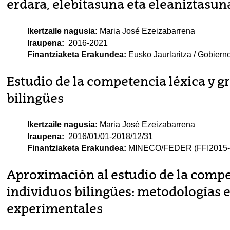
erdara, elebitasuna eta eleaniztasun
Ikertzaile nagusia:
Maria José Ezeizabarrena
Iraupena:
2016-2021
Finantziaketa Erakundea:
Eusko Jaurlaritza / Gobiern
Estudio de la competencia léxica y g
bilingües
Ikertzaile nagusia:
Maria José Ezeizabarrena
Iraupena:
2016/01/01-2018/12/31
Finantziaketa Erakundea:
MINECO/FEDER (FFI2015-6
Aproximación al estudio de la compet
individuos bilingües: metodologías 
experimentales