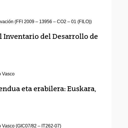
ovación (FFI 2009 – 13956 – CO2 – 01 (FILO))
l Inventario del Desarrollo de
o Vasco
ndua eta erabilera: Euskara,
o Vasco (GIC07/82 – IT262-07)