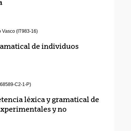
a
o Vasco (IT983-16)
ramatical de individuos
8589-C2-1-P)
encia léxica y gramatical de
experimentales y no