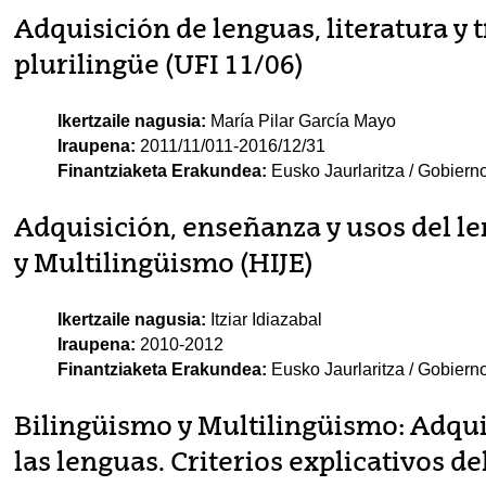
Adquisición de lenguas, literatura y
plurilingüe (UFI 11/06)
Ikertzaile nagusia:
María Pilar García Mayo
Iraupena:
2011/11/011-2016/12/31
Finantziaketa Erakundea:
Eusko Jaurlaritza / Gobiern
Adquisición, enseñanza y usos del le
y Multilingüismo (HIJE)
Ikertzaile nagusia:
Itziar Idiazabal
Iraupena:
2010-2012
Finantziaketa Erakundea:
Eusko Jaurlaritza / Gobiern
Bilingüismo y Multilingüismo: Adqui
las lenguas. Criterios explicativos de