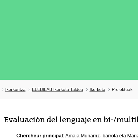
Ikerkuntza
ELEBILAB Ikerketa Taldea
Ikerketa
Proiektuak
tatu azpiorriak
Evaluación del lenguaje en bi-/multi
tatu azpiorriak
Chercheur principal:
Amaia Munarriz-Ibarrola eta Mar