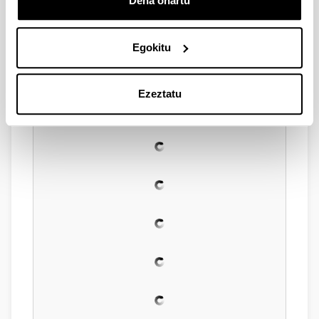
Dena onartu
Egokitu
Ezeztatu