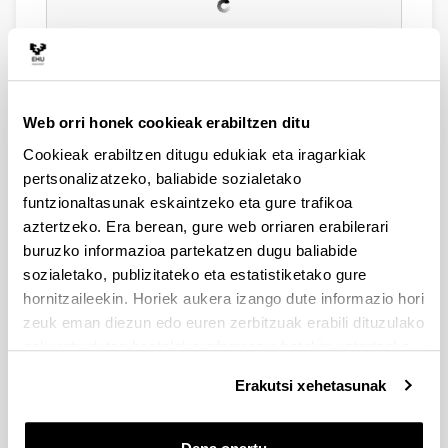
Web orri honek cookieak erabiltzen ditu
Cookieak erabiltzen ditugu edukiak eta iragarkiak
pertsonalizatzeko, baliabide sozialetako
funtzionaltasunak eskaintzeko eta gure trafikoa
aztertzeko. Era berean, gure web orriaren erabilerari
buruzko informazioa partekatzen dugu baliabide
sozialetako, publizitateko eta estatistiketako gure
hornitzaileekin. Horiek aukera izango dute informazio hori
zeuk eman diezun edo euren zerbitzuak erabili dituzulako
eskuratu duten bestelako informazio batekin uztartzeko.
Erakutsi xehetasunak