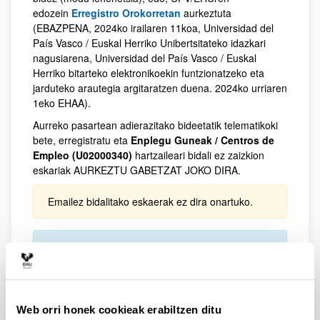
edozein
Erregistro Orokorretan
aurkeztuta
(EBAZPENA, 2024ko irailaren 11koa, Universidad del
País Vasco / Euskal Herriko Unibertsitateko idazkari
nagusiarena, Universidad del País Vasco / Euskal
Herriko bitarteko elektronikoekin funtzionatzeko eta
jarduteko arautegia argitaratzen duena. 2024ko urriaren
1eko EHAA).
Aurreko pasartean adierazitako bideetatik telematikoki
bete, erregistratu eta
Enplegu Guneak / Centros de
Empleo (U02000340)
hartzaileari bidali ez zaizkion
eskariak AURKEZTU GABETZAT JOKO DIRA.
Emailez bidalitako eskaerak ez dira onartuko.
ERREGISTRO ELEKTRONIKORAKO GIDA
(PDF
dokumentua)
2.3. Eskaerak egiteko epea:
Web orri honek cookieak erabiltzen ditu