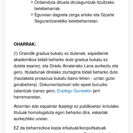
Ordainduta dituela dirulaguntzak itzultzeko
betebeharrak.
Egunean dagoela zerga arloko eta Gizarte
Segurantzarekiko betebeharretan.
OHARRAK:
(!) Oraindik gradua bukatu ez dutenek, espediente
akademikoa bidali beharko dute gradua bukatu ez
dutela esanez, eta Gradu Amaierako Lana aurkeztu eta
gero, tituladunak direlako ziurtagiria bidali beharko dute
(hautaketa prosezua bukatu baino lehen - urrian gutxi
gorabehera). Dokumentazioari edo epeei buruzko
zalantzak izanez gero,
Enplegu Guneekin
jarri
harremanetan.
Atzerrian edo espainiar ikastegi ez publikoetan lortutako
tituluak homologatuta egon beharko dira, eskariak
aurkezteko unean.
EZ da beharrezkoa kopia erkatuak/konpultsatuak