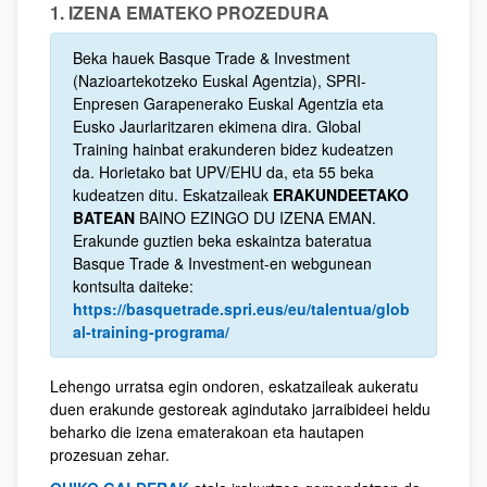
1. IZENA EMATEKO PROZEDURA
Beka hauek Basque Trade & Investment
(Nazioartekotzeko Euskal Agentzia), SPRI-
Enpresen Garapenerako Euskal Agentzia eta
Eusko Jaurlaritzaren ekimena dira. Global
Training hainbat erakunderen bidez kudeatzen
da. Horietako bat UPV/EHU da, eta 55 beka
kudeatzen ditu. Eskatzaileak
ERAKUNDEETAKO
BATEAN
BAINO EZINGO DU IZENA EMAN.
Erakunde guztien beka eskaintza bateratua
Basque Trade & Investment-en webgunean
kontsulta daiteke:
https://basquetrade.spri.eus/eu/talentua/glob
al-training-programa/
Lehengo urratsa egin ondoren, eskatzaileak aukeratu
duen erakunde gestoreak agindutako jarraibideei heldu
beharko die izena ematerakoan eta hautapen
prozesuan zehar.