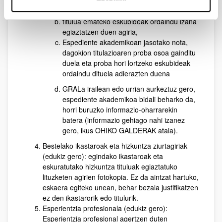
hauetakoren bat bidali beharko da:
lortutako tituluaren fotokopia
titulua emateko eskubideak ordaindu izana
egiaztatzen duen agiria,
Espediente akademikoan jasotako nota,
dagokion titulazioaren proba osoa gainditu
duela eta proba hori lortzeko eskubideak
ordaindu dituela adierazten duena
GRALa irailean edo urrian aurkeztuz gero,
espediente akademikoa bidali beharko da,
horri buruzko informazio-oharrarekin
batera (informazio gehiago nahi izanez
gero, ikus OHIKO GALDERAK atala).
Bestelako ikastaroak eta hizkuntza ziurtagiriak
(edukiz gero): egindako ikastaroak eta
eskuratutako hizkuntza tituluak egiaztatuko
lituzketen agirien fotokopia. Ez da aintzat hartuko,
eskaera egiteko unean, behar bezala justifikatzen
ez den ikastarorik edo titulurik.
Esperientzia profesionala (edukiz gero):
Esperientzia profesional agertzen duten