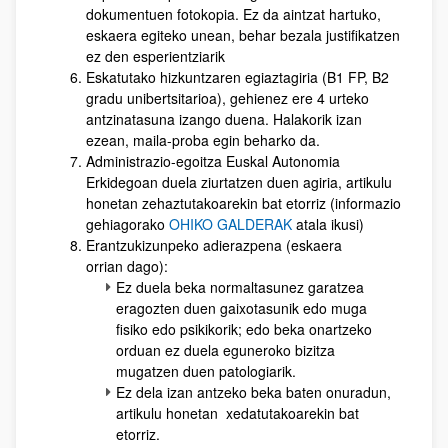
dokumentuen fotokopia. Ez da aintzat hartuko,
eskaera egiteko unean, behar bezala justifikatzen
ez den esperientziarik
Eskatutako hizkuntzaren egiaztagiria (B1 FP, B2
gradu unibertsitarioa), gehienez ere 4 urteko
antzinatasuna izango duena. Halakorik izan
ezean, maila-proba egin beharko da.
Administrazio-egoitza Euskal Autonomia
Erkidegoan duela ziurtatzen duen agiria, artikulu
honetan zehaztutakoarekin bat etorriz (informazio
gehiagorako
OHIKO GALDERAK
atala ikusi)
Erantzukizunpeko adierazpena (eskaera
orrian dago):
Ez duela beka normaltasunez garatzea
eragozten duen gaixotasunik edo muga
fisiko edo psikikorik; edo beka onartzeko
orduan ez duela eguneroko bizitza
mugatzen duen patologiarik.
Ez dela izan antzeko beka baten onuradun,
artikulu honetan xedatutakoarekin bat
etorriz.