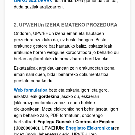
OHIKO GALDERAK
atala irakurtzea gomendatzen da,
duda guztiak argitzearren.
2. UPV/EHUn IZENA EMATEKO PROZEDURA
Ondoren, UPV/EHUn izena eman eta hautapen
prozedura azalduko da, ez beste inongoa. Beste
erakunde gestore bat hautatuko balitz, eskatzaileak
erakunde horren webgune korporatibora jo beharko du
bertan argitaratutako informazioaren berri izateko.
Eskatzaileak argi daukanean zein erakundetan izena
eman nahi duen, bidali beharreko dokumentazioa
prestatu beharko du.​​​​​​​
Web formularioa
bete eta eskaria igorri eta gero,
eskatzaileak
gordekina
jasoko du, eskaeran
jakinarazpenetarako zehaztu duen helbide
elektronikoan. Mezu elektroniko hori behin jasota, igorri
egin beharko zaio, PDF formatuan,
ondorengo
hartzaileari:
Enplegu Guneak / Centros de Empleo
(U02000340)
. UPV/EHUko
Erregistro Elektronikoa
ren
bidez (modu lehenetsia); edo, UPV/EHUren