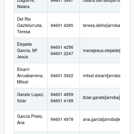
Izaguirre,
94601 3997
naiara.barrado[arroba]ehu
Naiara
Del Rio
Gaztelurrutia,
94601 4265
teresa.delrio[arroba]ehu.e
Teresa
Elejalde
94601 4256
García, Mª
mariajesus.elejalde[arroba
94601 2247
Jesús
Etxarri
Arruabarrena,
94601 3922
mitxel.etxarri[arroba]ehu.e
Mitxel
Garate Lopez,
94601 4859
itziar.garate[arroba]ehu.eu
Itziar
94601 4199
García Prieto,
94601 4978
ana.garcia[arroba]ehu.eus
Ana