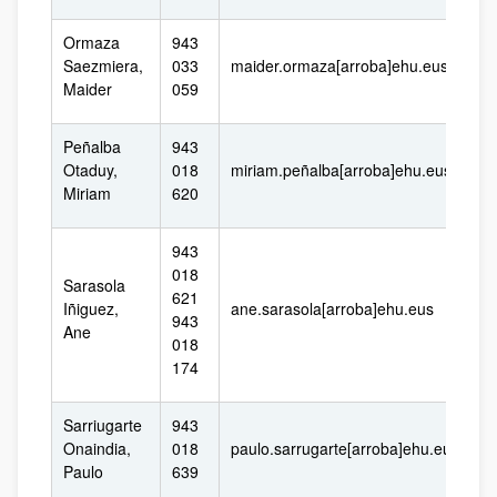
Ormaza
943
Saezmiera,
033
maider.ormaza[arroba]ehu.eus
Maider
059
Peñalba
943
Otaduy,
018
miriam.peñalba[arroba]ehu.eus
Miriam
620
943
018
Sarasola
621
Iñiguez,
ane.sarasola[arroba]ehu.eus
943
Ane
018
174
Sarriugarte
943
Onaindia,
018
paulo.sarrugarte[arroba]ehu.eus
Paulo
639