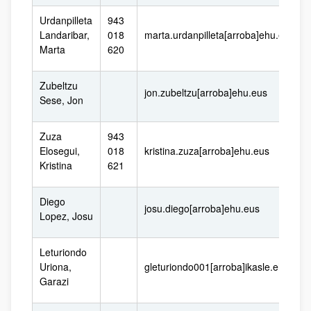
Urdanpilleta
943
Landaribar,
018
marta.urdanpilleta[arroba]ehu.eus
Marta
620
Zubeltzu
jon.zubeltzu[arroba]ehu.eus
Sese, Jon
Zuza
943
Elosegui,
018
kristina.zuza[arroba]ehu.eus
Kristina
621
Diego
josu.diego[arroba]ehu.eus
Lopez, Josu
Leturiondo
Uriona,
gleturiondo001[arroba]ikasle.ehu.eus
Garazi