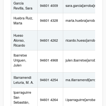
García
94601 4009
sara.garcia[arroba]ehu.eu
Revilla, Sara
Huebra Ruiz,
94601 4328
marta.huebra[arroba]ehu.
Marta
Hueso
Alonso,
94601 4262
ricardo.hueso[arroba]ehu.
Ricardo
Ibarretxe
Uriguen,
94601 4968
julen.ibarretxe[arroba]ehu
Julen
Illarramendi
94601 4254
ma.illarramendi[arroba]eh
Leturia, M. A.
Iparraguirre
San
94601 4264
i.iparraguirre[arroba]ehu.e
Sebastián,