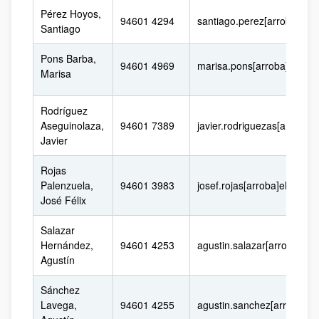
Pérez Hoyos,
94601 4294
santiago.perez[arroba]ehu
Santiago
Pons Barba,
94601 4969
marisa.pons[arroba]ehu.e
Marisa
Rodríguez
Aseguinolaza,
94601 7389
javier.rodriguezas[arroba]
Javier
Rojas
Palenzuela,
94601 3983
josef.rojas[arroba]ehu.eus
José Félix
Salazar
Hernández,
94601 4253
agustin.salazar[arroba]ehu
Agustín
Sánchez
Lavega,
94601 4255
agustin.sanchez[arroba]eh