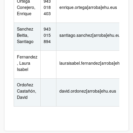
Ortega
943
Conejero,
018
enrique.ortega[arroba]ehu.eus
Enrique
403
Sanchez
943
Beitia,
015
santiago.sanchez[arroba]ehu.eus
Santiago
894
Fernandez
, Laura
lauraisabel.fernandez[arroba]ehu.eus
Isabel
Ordoñez
Castañón,
david.ordonez[arroba]ehu.eus
David