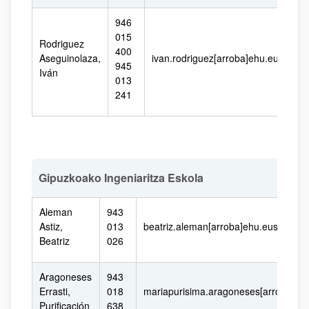
946
015
Rodriguez
400
Aseguinolaza,
ivan.rodriguez[arroba]ehu.eus
945
Iván
013
241
Gipuzkoako Ingeniaritza Eskola
Aleman
943
Astiz,
013
beatriz.aleman[arroba]ehu.eus
Beatriz
026
Aragoneses
943
Errasti,
018
mariapurisima.aragoneses[arroba]eh
Purificación
638