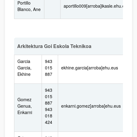
Portillo
aportillo009[arroba]ikasle.ehu.eus
Blanco, Ane
Arkitektura Goi Eskola Teknikoa
Garcia
943
Garcia,
015
ekhine.garcia[arroba]ehu.eus
Ekhine
887
943
015
Gomez
887
Genua,
enkarni.gomez[arroba]ehu.eus
943
Enkarni
018
424