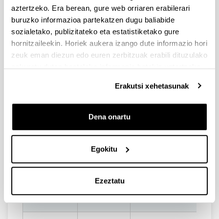
aztertzeko. Era berean, gure web orriaren erabilerari
Observatorio
buruzko informazioa partekatzen dugu baliabide
94601 8235
Astronómico
sozialetako, publizitateko eta estatistiketako gure
hornitzaileekin. Horiek aukera izango dute informazio hori
Sala Juntas
94601 7372
zeuk eman diezun edo euren zerbitzuak erabili dituzulako
eskuratu duten bestelako informazio batekin uztartzeko.
Laboratorio
94601 7293
Alumnos
Erakutsi xehetasunak
Laboratorio
94601 7292
Nano
Dena onartu
Laboratorio
Egokitu
Nano - Sala
94601 8200
Reuniones
Ezeztatu
Laboratorio
94601 3927
Láser I