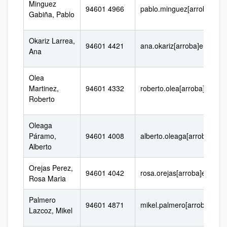
Minguez
94601 4966
pablo.minguez[arroba]ehu
Gabiña, Pablo
Okariz Larrea,
94601 4421
ana.okariz[arroba]ehu.eus
Ana
Olea
Martinez,
94601 4332
roberto.olea[arroba]ehu.e
Roberto
Oleaga
Páramo,
94601 4008
alberto.oleaga[arroba]ehu
Alberto
Orejas Perez,
94601 4042
rosa.orejas[arroba]ehu.eu
Rosa Maria
Palmero
94601 4871
mikel.palmero[arroba]ehu.
Lazcoz, Mikel