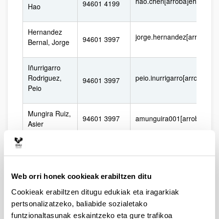
hao.chen[arroba]ehu.eus
94601 4199
Hao
Hernandez
jorge.hernandez[arroba]eh
94601 3997
Bernal, Jorge
Iñurrigarro
Rodriguez,
peio.inurrigarro[arroba]eh
94601 3997
Peio
Mungira Ruiz,
94601 3997
amunguira001[arroba]ikas
Asier
Fax del
94601 4178
Departamento
Aula Espazio
94601 7391
Web orri honek cookieak erabiltzen ditu
y Fax
94601 8208
Cookieak erabiltzen ditugu edukiak eta iragarkiak
pertsonalizatzeko, baliabide sozialetako
Sala Ciencias
94601 3997
funtzionaltasunak eskaintzeko eta gure trafikoa
Planetarias