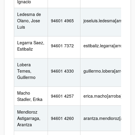
Ignacio
Ledesma de
Olano, Jose
94601 4965
joseluis.ledesma[arroba]e
Luis
Legarra Saez,
94601 7372
estibaliz.legarra[arroba]eh
Estibaliz
Lobera
Temes,
94601 4330
guillermo.lobera[arroba]eh
Guillermo
Macho
94601 4257
erica.macho[arroba]ehu.e
Stadler, Erika
Mendioroz
Astigarraga,
94601 4260
arantza.mendioroz[arroba
Arantza