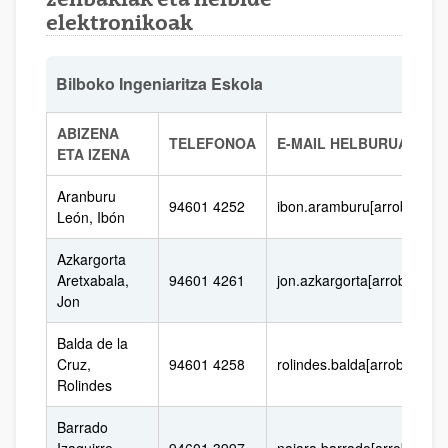
elektronikoak
Bilboko Ingeniaritza Eskola
ABIZENA
TELEFONOA
E-MAIL HELBURUA
ETA IZENA
Aranburu
94601 4252
ibon.aramburu[arroba]ehu
León, Ibón
Azkargorta
Aretxabala,
94601 4261
jon.azkargorta[arroba]ehu
Jon
Balda de la
Cruz,
94601 4258
rolindes.balda[arroba]ehu.
Rolindes
Barrado