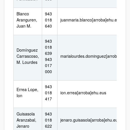
Blanco
943
Aranguren,
018
juanmaria.blanco[arroba]ehu.eus
Juan M.
640
943
018
Domínguez
639
Carrascoso,
marialourdes.dominguez[arroba]ehu.
943
M. Lourdes
017
000
943
Errea Lope,
018
ion.errea[arroba]ehu.eus
Ion
417
Guisasola
943
Aranzabal,
018
jenaro.guisasola[arroba]ehu.eus
Jenaro
622