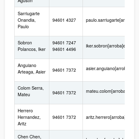
Agustín
Sarriugarte
Onandia,
94601 4327
paulo.sarriugarte[arroba]e
Paulo
Sobron
94601 7247
iker.sobron[arroba]ehu.eus
Polancos, Iker
94601 4496
Anguiano
asier.anguiano[arroba]ehu
94601 7372
Arteaga, Asier
Colom Serra,
mateu.colom[arroba]ehu.e
94601 7372
Mateu
Herrero
Hernandez,
94601 7372
aritz.herrero[arroba]ehu.e
Aritz
Chen Chen,