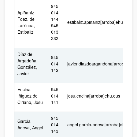
945
Apiñaniz
014
Fdez. de
144
estibaliz.apinaniz[arroba]ehu.eus
Larrinoa,
945
Estibaliz
013
232
Díaz de
945
Argadoña
014
javier.diazdeargandona[arroba]ehu
González,
142
Javier
Encina
945
Iñiguez de
014
josu.encina[arroba]ehu.eus
Ciriano, Josu
141
945
García
014
angel.garcia-adeva[arroba]ehu.eus
Adeva, Angel
143