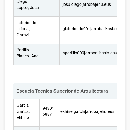
Diego
josu.diego[arroba]ehu.eus
Lopez, Josu
Leturiondo
Uriona,
gleturiondo001[arroba]ikasle.ehu.eu
Garazi
Portillo
aportillo009[arroba]ikasle.ehu.eus
Blanco, Ane
Escuela Técnica Superior de Arquitectura
Garcia
94301
Garcia,
ekhine.garcia[arroba]ehu.eus
5887
Ekhine