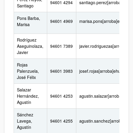
94601 4294
santiago.perez[arroba]ehu.
Santiago
Pons Barba,
94601 4969
marisa.pons[arroba]ehu.eus
Marisa
Rodríguez
Aseguinolaza,
94601 7389
javier.rodriguezas[arroba]eh
Javier
Rojas
Palenzuela,
94601 3983
josef.rojas[arroba]ehu.eus
José Félix
Salazar
Hernández,
94601 4253
agustin.salazar[arroba]ehu.
Agustín
Sánchez
Lavega,
94601 4255
agustin.sanchez[arroba]ehu
Agustín