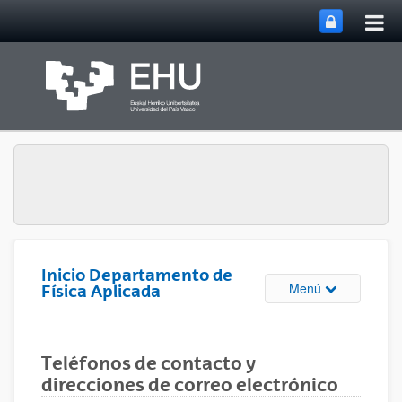
Abri
Saltar al contenido principal
me
prin
Inicio Departamento de
Abrir/cerrar m
Menú
Física Aplicada
Teléfonos de contacto y
direcciones de correo electrónico