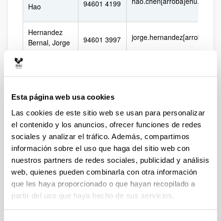
hao.chen[arroba]ehu.eus
94601 4199
Hao
Hernandez
jorge.hernandez[arroba]ehu
94601 3997
Bernal, Jorge
Iñurrigarro
Rodriguez,
peio.inurrigarro[arroba]ehu.
94601 3997
Peio
Esta página web usa cookies
Las cookies de este sitio web se usan para personalizar
Mungira Ruiz,
94601 3997
amunguira001[arroba]ikasle
Asier
el contenido y los anuncios, ofrecer funciones de redes
sociales y analizar el tráfico. Además, compartimos
Fax del
información sobre el uso que haga del sitio web con
94601 4178
Departamento
nuestros partners de redes sociales, publicidad y análisis
web, quienes pueden combinarla con otra información
94601
Aula Espazio
que les haya proporcionado o que hayan recopilado a
7391
y Fax
partir del uso que haya hecho de sus servicios.
94601 8208
Sala Ciencias