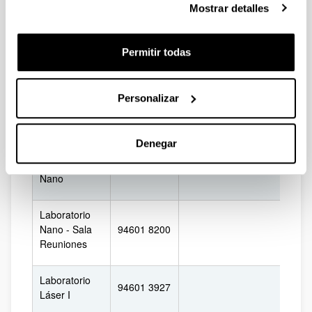
94601 3997
Mostrar detalles
Planetarias
Observatorio
94601 8235
Permitir todas
Astronómico
Sala Juntas
94601 7372
Personalizar
Laboratorio
94601 7293
Alumnos
Denegar
Laboratorio
94601 7292
Nano
Laboratorio
Nano - Sala
94601 8200
Reuniones
Laboratorio
94601 3927
Láser I