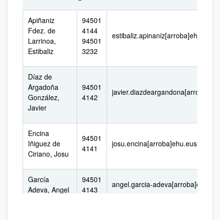
Apiñaniz
94501
Fdez. de
4144
estibaliz.apinaniz[arroba]ehu.eus
Larrinoa,
94501
Estibaliz
3232
Díaz de
Argadoña
94501
javier.diazdeargandona[arroba]eh
González,
4142
Javier
Encina
94501
Iñiguez de
josu.encina[arroba]ehu.eus
4141
Ciriano, Josu
García
94501
angel.garcia-adeva[arroba]ehu.eu
Adeva, Angel
4143
94601