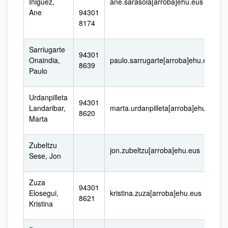
Iñiguez,
ane.sarasola[arroba]ehu.eus
Ane
94301
8174
Sarriugarte
94301
Onaindia,
paulo.sarrugarte[arroba]ehu.eus
8639
Paulo
Urdanpilleta
94301
Landaribar,
marta.urdanpilleta[arroba]ehu.eus
8620
Marta
Zubeltzu
jon.zubeltzu[arroba]ehu.eus
Sese, Jon
Zuza
94301
Elosegui,
kristina.zuza[arroba]ehu.eus
8621
Kristina