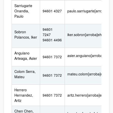
Sarriugarte
Onandia,
94601 4327
paulo.sarriugarte[arroba]eh
Paulo
94601
Sobron
7247
iker.sobron[arroba]ehu.eus
Polancos, Iker
94601 4496
Anguiano
asier.anguiano[arroba]ehu.e
94601 7372
Arteaga, Asier
Colom Serra,
mateu.colom[arroba]ehu.eu
94601 7372
Mateu
Herrero
Hernandez,
94601 7372
aritz.herrero[arroba]ehu.eus
Aritz
Chen Chen,