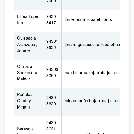
7000
Errea Lope,
94301
ion.errea[arroba]ehu.eus
Ion
8417
Guisasola
94301
Aranzabal,
jenaro.guisasola[arroba]ehu.eus
8622
Jenaro
Ormaza
94303
Saezmiera,
maider.ormaza[arroba]ehu.eus
3059
Maider
Peñalba
94301
Otaduy,
miriam.peñalba[arroba]ehu.eus
8620
Miriam
94301
Sarasola
8621