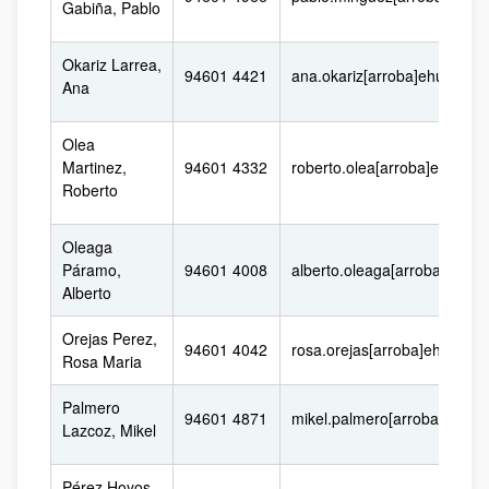
Gabiña, Pablo
Okariz Larrea,
94601 4421
ana.okariz[arroba]ehu.eus
Ana
Olea
Martinez,
94601 4332
roberto.olea[arroba]ehu.eus
Roberto
Oleaga
Páramo,
94601 4008
alberto.oleaga[arroba]ehu.e
Alberto
Orejas Perez,
94601 4042
rosa.orejas[arroba]ehu.eus
Rosa Maria
Palmero
94601 4871
mikel.palmero[arroba]ehu.e
Lazcoz, Mikel
Pérez Hoyos,