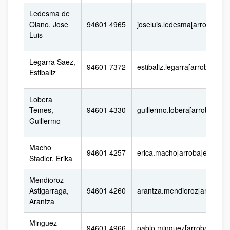
Ledesma de
Olano, Jose
94601 4965
joseluis.ledesma[arroba]ehu
Luis
Legarra Saez,
94601 7372
estibaliz.legarra[arroba]ehu
Estibaliz
Lobera
Temes,
94601 4330
guillermo.lobera[arroba]ehu
Guillermo
Macho
94601 4257
erica.macho[arroba]ehu.eus
Stadler, Erika
Mendioroz
Astigarraga,
94601 4260
arantza.mendioroz[arroba]e
Arantza
Minguez
94601 4966
pablo.minguez[arroba]ehu.e