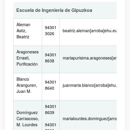
Rodriguez
5400
Aseguinolaza,
ivan.rodriguez[arroba]ehu.eus
94501
Escuela de Ingeniería de Gipuzkoa
Iván
3241
Aleman
94301
Astiz,
beatriz.aleman[arroba]ehu.eus
3026
Beatriz
Aragoneses
94301
Errasti,
mariapurisima.aragoneses[arroba]e
8638
Purificación
Blanco
94301
Aranguren,
juanmaria.blanco[arroba]ehu.eus
8640
Juan M.
94301
Domínguez
8639
Carrascoso,
marialourdes.dominguez[arroba]ehu
M. Lourdes
94301