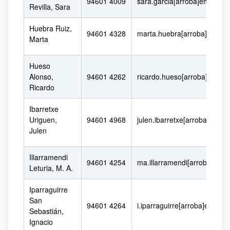
94601 4009
sara.garcia[arroba]ehu.eus
Revilla, Sara
Huebra Ruiz,
94601 4328
marta.huebra[arroba]ehu.eu
Marta
Hueso
Alonso,
94601 4262
ricardo.hueso[arroba]ehu.e
Ricardo
Ibarretxe
Uriguen,
94601 4968
julen.ibarretxe[arroba]ehu.e
Julen
Illarramendi
94601 4254
ma.illarramendi[arroba]ehu.
Leturia, M. A.
Iparraguirre
San
94601 4264
i.iparraguirre[arroba]ehu.eu
Sebastián,
Ignacio