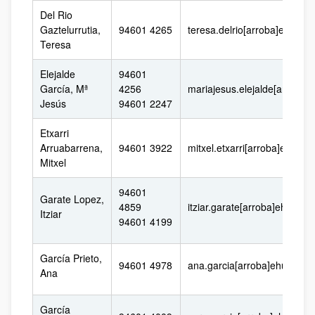
Del Rio
Gaztelurrutia,
94601 4265
teresa.delrio[arroba]ehu.eus
Teresa
Elejalde
94601
García, Mª
4256
mariajesus.elejalde[arroba]
Jesús
94601 2247
Etxarri
Arruabarrena,
94601 3922
mitxel.etxarri[arroba]ehu.eu
Mitxel
94601
Garate Lopez,
4859
itziar.garate[arroba]ehu.eus
Itziar
94601 4199
García Prieto,
94601 4978
ana.garcia[arroba]ehu.eus
Ana
García