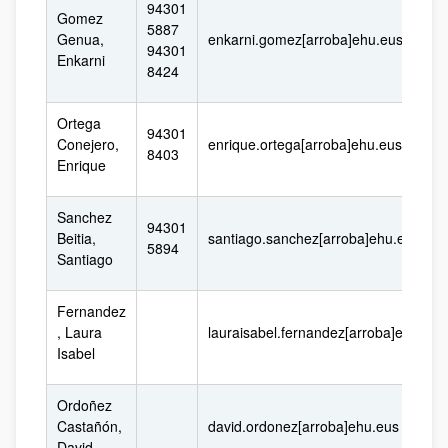
94301
Gomez
5887
Genua,
enkarni.gomez[arroba]ehu.eus
94301
Enkarni
8424
Ortega
94301
Conejero,
enrique.ortega[arroba]ehu.eus
8403
Enrique
Sanchez
94301
Beitia,
santiago.sanchez[arroba]ehu.eus
5894
Santiago
Fernandez
, Laura
lauraisabel.fernandez[arroba]ehu.eus
Isabel
Ordoñez
Castañón,
david.ordonez[arroba]ehu.eus
David