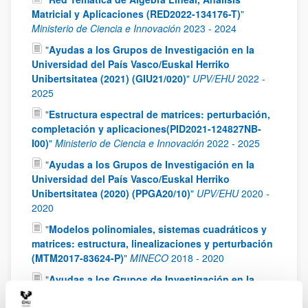
Matricial y Aplicaciones (RED2022-134176-T)
"
Ministerio de Ciencia e Innovación
2023
-
2024
"
Ayudas a los Grupos de Investigación en la
Universidad del País Vasco/Euskal Herriko
Unibertsitatea (2021) (GIU21/020)
"
UPV/EHU
2022
-
2025
"
Estructura espectral de matrices: perturbación,
completación y aplicaciones(PID2021-124827NB-
I00)
"
Ministerio de Ciencia e Innovación
2022
-
2025
"
Ayudas a los Grupos de Investigación en la
Universidad del País Vasco/Euskal Herriko
Unibertsitatea (2020) (PPGA20/10)
"
UPV/EHU
2020
-
2020
"
Modelos polinomiales, sistemas cuadráticos y
matrices: estructura, linealizaciones y perturbación
(MTM2017-83624-P)
"
MINECO
2018
-
2020
"
Ayudas a los Grupos de Investigación en la
Universidad del País Vasco/Euskal Herriko