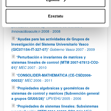
Vasco (GIC10/169-IT361-10)
"
Gobierno Vasco
2010
-
2012
"
Acción Complementaria: Álgebra Lineal,
Ezeztatu
Análisis Matricial y Aplicaciones (ALAMA)
(MTM2007-30535-E)
"
Ministerio de Ciencia e
Innovaci&oacute;n
2008
-
2008
"
Ayudas para las actividades de Grupos de
Investigación del Sistema Universitario Vasco
(GIC07/154-IT-327-07)
"
Gobierno Vasco
2007
-
2009
"
Perturbación e invariantes de matrices y
sistemas lineales de control (MTM 2007-67812-CO2-
01)
"
MEC
2007
-
2010
"
CONSOLIDER-MATHEMATICA (CE-CSD2006-
00032)
"
MEC
2006
-
2011
"
Propiedades algebraicas y geométricas de
sistemas de control y matrices (Subvención general
a grupos GIU05/28)
"
UPV/EHU
2005
-
2006
"
Propiedades de sistemas lineales: Subsistemas