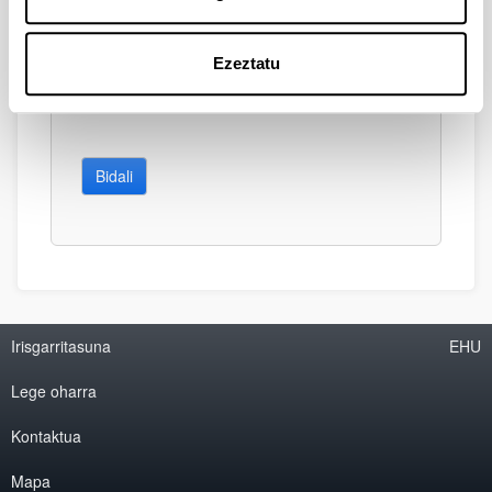
Ezeztatu
Bidali
Irisgarritasuna
EHU
Lege oharra
Kontaktua
Mapa