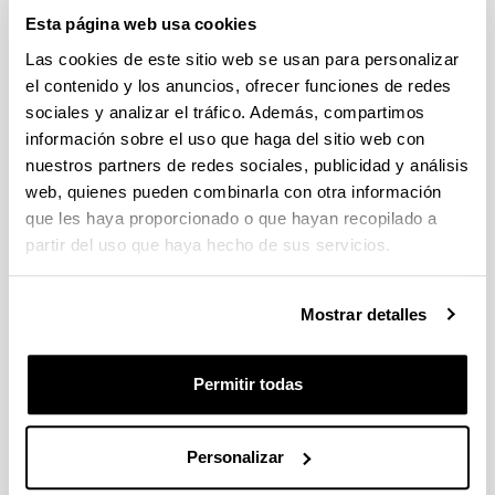
Sugerencias y solicitudes
Esta página web usa cookies
Las cookies de este sitio web se usan para personalizar
Escriba aquí su sugerencia o solicitud
el contenido y los anuncios, ofrecer funciones de redes
sociales y analizar el tráfico. Además, compartimos
Indica campos obligatorios
información sobre el uso que haga del sitio web con
nuestros partners de redes sociales, publicidad y análisis
web, quienes pueden combinarla con otra información
que les haya proporcionado o que hayan recopilado a
partir del uso que haya hecho de sus servicios.
Mostrar detalles
Permitir todas
Personalizar