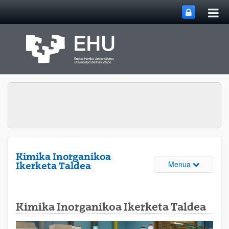
Me
Eduki nagusira joan
nag
ireki
Kimika Inorganikoa
Webguneare
Menua
Ikerketa Taldea
Kimika Inorganikoa Ikerketa Taldea