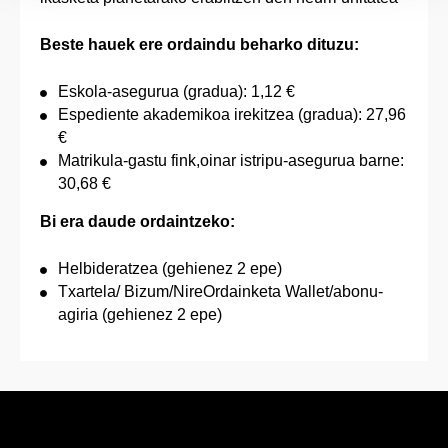
Beste hauek ere ordaindu beharko dituzu:
Eskola-asegurua (gradua): 1,12 €
Espediente akademikoa irekitzea (gradua): 27,96
€
Matrikula-gastu fink,oinar istripu-asegurua barne:
30,68 €
Bi era daude ordaintzeko:
Helbideratzea (gehienez 2 epe)
Txartela/ Bizum/NireOrdainketa Wallet/abonu-
agiria (gehienez 2 epe)