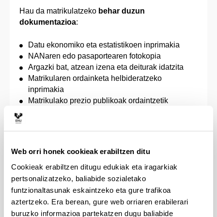
Hau da matrikulatzeko
behar duzun
dokumentazioa
:
Datu ekonomiko eta estatistikoen inprimakia
NANaren edo pasaportearen fotokopia
Argazki bat, atzean izena eta deiturak idatzita
Matrikularen ordainketa helbideratzeko
inprimakia
Matrikulako prezio publikoak ordaintzetik
salbuetsita egoteko edo prezio murriztua
ordaintzeko eskubidea egiaztatzen duen agiria,
unibertsitateko zerbitzu akademikoengatik
ordaindu beharreko prezioak finkatzeko Eusko
Web orri honek cookieak erabiltzen ditu
Jaurlaritzak onartzen duen aginduaren arabera
Cookieak erabiltzen ditugu edukiak eta iragarkiak
(desgaituak, familia ugariak, terrorismoko
biktimak, genero indarkeriako biktimak edo
pertsonalizatzeko, baliabide sozialetako
bestelako kasuak, Prezio Publikoen Aginduak
funtzionaltasunak eskaintzeko eta gure trafikoa
kasu bakoitzerako ezarritako baldintzen arabera).
aztertzeko. Era berean, gure web orriaren erabilerari
Beka eskatuz gero, eskaeraren inprimakia edo
buruzko informazioa partekatzen dugu baliabide