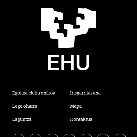
Egoitza elektronikoa
Irisgarritasuna
Lege oharra
Mapa
Laguntza
Kontaktua