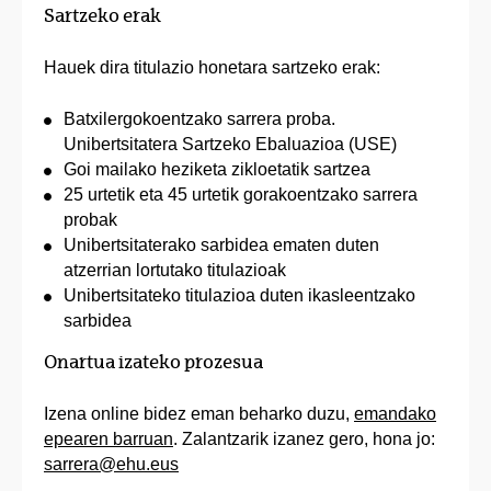
Sartzeko erak
Hauek dira titulazio honetara sartzeko erak:
Batxilergokoentzako sarrera proba.
Unibertsitatera Sartzeko Ebaluazioa (USE)
Goi mailako heziketa zikloetatik sartzea
25 urtetik eta 45 urtetik gorakoentzako sarrera
probak
Unibertsitaterako sarbidea ematen duten
atzerrian lortutako titulazioak
Unibertsitateko titulazioa duten ikasleentzako
sarbidea
Onartua izateko prozesua
Izena online bidez eman beharko duzu,
emandako
epearen barruan
. Zalantzarik izanez gero, hona jo:
sarrera@ehu.eus