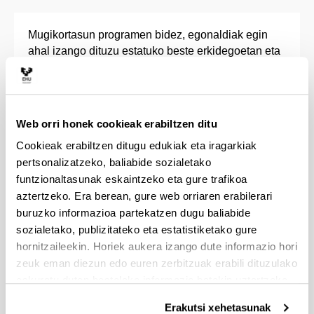
Mugikortasun programen bidez, egonaldiak egin
ahal izango dituzu estatuko beste erkidegoetan eta
atzerrian (Europan eta mundu osoan).
SICUE, (egonaldiak egiteko estatuko
unibertsitateetan)
Web orri honek cookieak erabiltzen ditu
Erasmus+, (Europako unibertsitateetan)
Cookieak erabiltzen ditugu edukiak eta iragarkiak
UPV/EHU-AL , (Latinoamerikako
pertsonalizatzeko, baliabide sozialetako
unibertsitateetan)
funtzionaltasunak eskaintzeko eta gure trafikoa
Beste Norakoak Programa , (AEB, Kanada eta
aztertzeko. Era berean, gure web orriaren erabilerari
Asia)
buruzko informazioa partekatzen dugu baliabide
Gainera, titulu bikoitzeko hitzarmenak ditugu
sozialetako, publizitateko eta estatistiketako gure
Europako hainbat unibertsitaterekin: Université de
hornitzaileekin. Horiek aukera izango dute informazio hori
Pau, OTH Regensburg, Hochschule Mittweida,
zeuk eman diezun edo euren zerbitzuak erabili dituzulako
Université de Lyon, Hochschule Für Wirschaft und
eskuratu duten bestelako informazio batekin uztartzeko.
Recht Berlin, etab.
Erakutsi xehetasunak