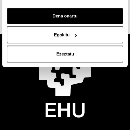
Ikusi
norakoak, baldintzak eta laguntzak
zure
zentroko webgunean.
Dena onartu
Egokitu
Ezeztatu