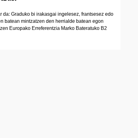
 da: Graduko bi irakasgai ingelesez, frantsesez edo
en batean mintzatzen den herrialde batean egon
ntzen Europako Erreferentzia Marko Bateratuko B2