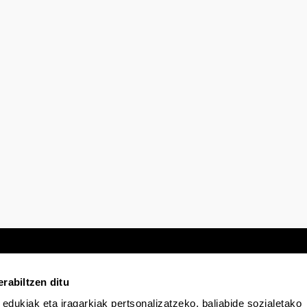
rabiltzen ditu
 edukiak eta iragarkiak pertsonalizatzeko, baliabide sozialetako