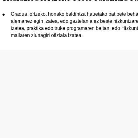
Gradua lortzeko, honako baldintza hauetako bat bete behar
alemanez egin izatea, edo gaztelania ez beste hizkuntzar
izatea, praktika edo truke programaren baitan, edo Hizku
mailaren ziurtagiri ofiziala izatea.