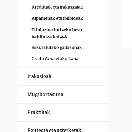
Kredituak eta irakasgaiak
Aipamenak eta ibilbideak
Titulazioa lortzeko beste
baldintza batzuk
Eskuratutako gaitasunak
Gradu Amaierako Lana
Irakasleak
Mugikortasuna
Praktikak
Egutegia eta azterketak