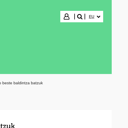
HIZKUNTZA HAUTA
Hasi saioa
EU
bilatu"
ko beste baldintza batzuk
atzuk