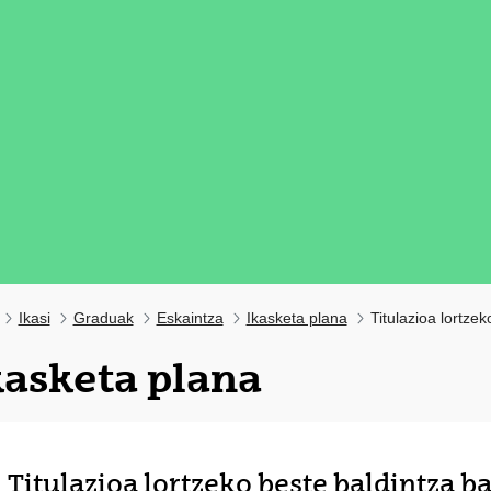
Ikasi
Graduak
Eskaintza
Ikasketa plana
Titulazioa lortze
kasketa plana
tatu azpiorriak
Titulazioa lortzeko beste baldintza b