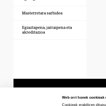
Masterretara sarbidea
Egiaztapena, jarraipena eta
akreditazioa
Web orri honek cookieak e
Cookieak erabiltzen ditugu