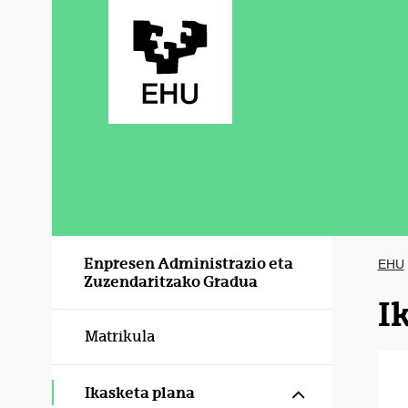
Eduki nagusira joan
Enpresen Administrazio eta
EHU
Zuzendaritzako Gradua
I
Matrikula
Erakutsi/izku
Ikasketa plana