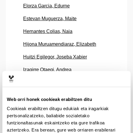
Elorza Garcia, Edurne
Estevan Muguerza, Maite
Hernantes Colias, Naia
Hijona Muruamendiaraz, Elizabeth
Huitzi Egilegor, Joseba Xabier
Izagirre Otaegi, Andrea
Kortaxarena Rubio, Maider
Labaka Etxeberria, Ainitze
Web orri honek cookieak erabiltzen ditu
Lacalle Prieto, Jaione
Cookieak erabiltzen ditugu edukiak eta iragarkiak
pertsonalizatzeko, baliabide sozialetako
Lersundi Ayestaran, Mikel
funtzionaltasunak eskaintzeko eta gure trafikoa
aztertzeko. Era berean, gure web orriaren erabilerari