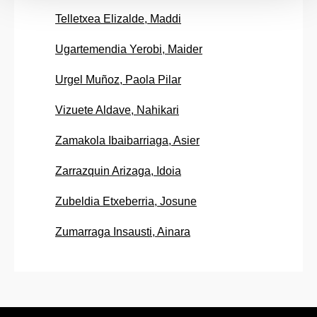
Telletxea Elizalde, Maddi
Ugartemendia Yerobi, Maider
Urgel Muñoz, Paola Pilar
Vizuete Aldave, Nahikari
Zamakola Ibaibarriaga, Asier
Zarrazquin Arizaga, Idoia
Zubeldia Etxeberria, Josune
Zumarraga Insausti, Ainara