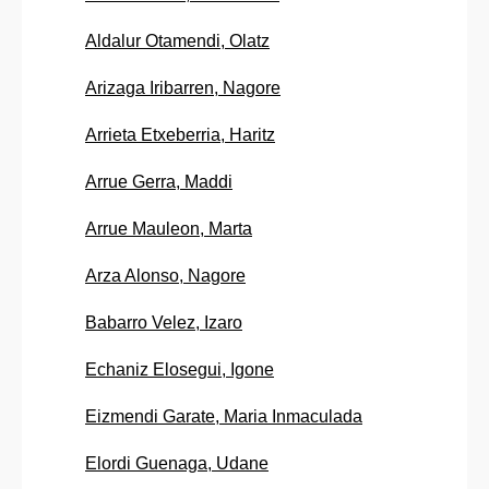
Aldalur Otamendi, Olatz
Arizaga Iribarren, Nagore
Arrieta Etxeberria, Haritz
Arrue Gerra, Maddi
Arrue Mauleon, Marta
Arza Alonso, Nagore
Babarro Velez, Izaro
Echaniz Elosegui, Igone
Eizmendi Garate, Maria Inmaculada
Elordi Guenaga, Udane