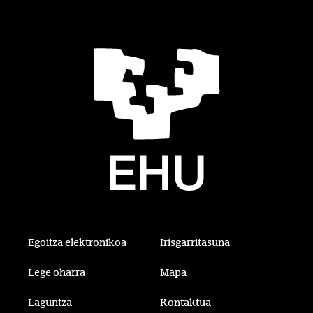
Egoitza elektronikoa
Irisgarritasuna
Lege oharra
Mapa
Laguntza
Kontaktua