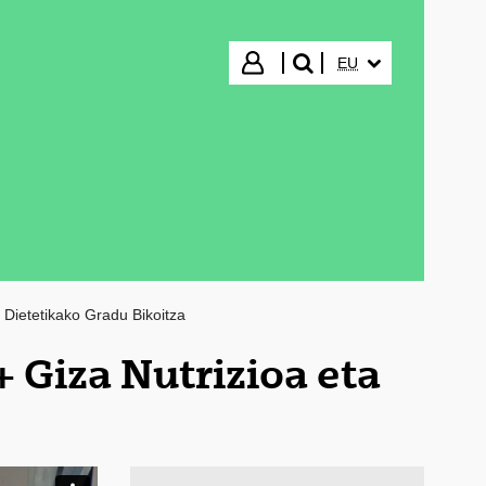
HIZKUNTZA HAUTA
Hasi saioa
EU
bilatu"
 Dietetikako Gradu Bikoitza
 Giza Nutrizioa eta