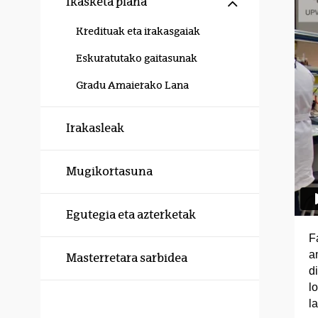
Erakutsi/izku
Ikasketa plana
Kredituak eta irakasgaiak
Eskuratutako gaitasunak
Gradu Amaierako Lana
Irakasleak
Mugikortasuna
Egutegia eta azterketak
F
a
Masterretara sarbidea
d
l
l