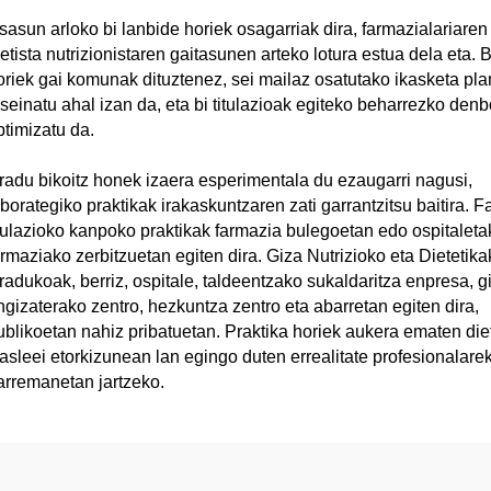
sasun arloko bi lanbide horiek osagarriak dira, farmazialariaren
etista nutrizionistaren gaitasunen arteko lotura estua dela eta. Bi
oriek gai komunak dituztenez, sei mailaz osatutako ikasketa pl
iseinatu ahal izan da, eta bi titulazioak egiteko beharrezko denb
ptimizatu da.
radu bikoitz honek izaera esperimentala du ezaugarri nagusi,
aborategiko praktikak irakaskuntzaren zati garrantzitsu baitira. 
itulazioko kanpoko praktikak farmazia bulegoetan edo ospitaleta
armaziako zerbitzuetan egiten dira. Giza Nutrizioko eta Dietetika
radukoak, berriz, ospitale, taldeentzako sukaldaritza enpresa, g
ngizaterako zentro, hezkuntza zentro eta abarretan egiten dira,
ublikoetan nahiz pribatuetan. Praktika horiek aukera ematen die
kasleei etorkizunean lan egingo duten errealitate profesionalare
arremanetan jartzeko.