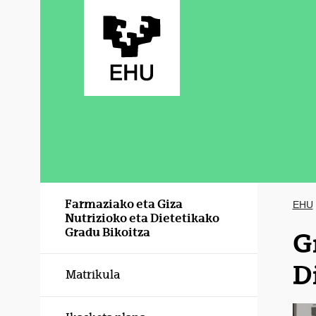
Eduki nagusira joan
Farmaziako eta Giza
EHU
Nutrizioko eta Dietetikako
Gradu Bikoitza
G
D
Matrikula