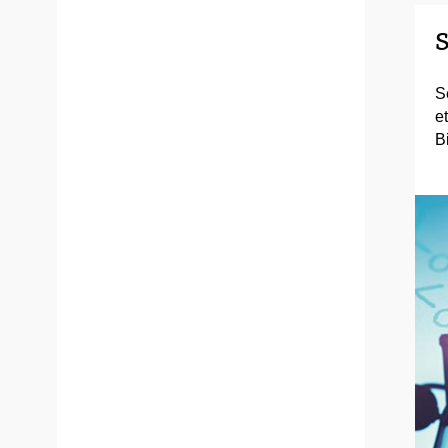
S
S
e
B