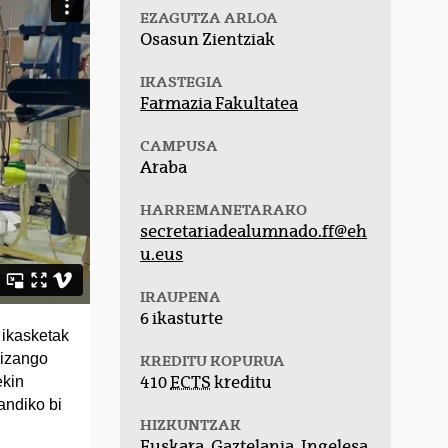
EZAGUTZA ARLOA
Osasun Zientziak
IKASTEGIA
Farmazia Fakultatea
CAMPUSA
Araba
HARREMANETARAKO
secretariadealumnado.ff@eh
u.eus
IRAUPENA
6 ikasturte
 ikasketak
 izango
KREDITU KOPURUA
ekin
410
ECTS
kreditu
andiko bi
HIZKUNTZAK
Euskara, Gaztelania, Ingelesa