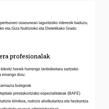
sa pertsonen osasunean laguntzeko interesik baduzu,
ko eta Giza Nutrizioko eta Dietetikako Gradu
eera profesionalak
bikoitz honek hurrengo lanbideetara sartzeko
a emango dizu:
armazia bulegoak
spitale prestakuntzako espezialitateak (BAFE)
utrizio klinikoa, nutrizio aholkularitza eta hezkuntza
udeaketa osasun administrazioan