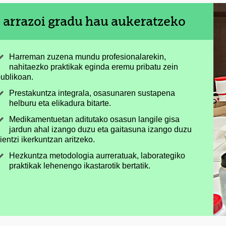
 arrazoi gradu hau aukeratzeko
Harreman zuzena mundu profesionalarekin,
nahitaezko praktikak eginda eremu pribatu zein
ublikoan.
Prestakuntza integrala, osasunaren sustapena
helburu eta elikadura bitarte.
Medikamentuetan aditutako osasun langile gisa
jardun ahal izango duzu eta gaitasuna izango duzu
ientzi ikerkuntzan aritzeko.
Hezkuntza metodologia aurreratuak, laborategiko
praktikak lehenengo ikastarotik bertatik.