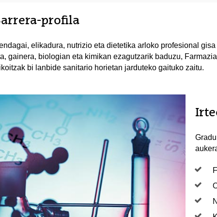
arrera-profila
endagai, elikadura, nutrizio eta dietetika arloko profesional gi
ta, gainera, biologian eta kimikan ezagutzarik baduzu, Farmazia
ikoitzak bi lanbide sanitario horietan jarduteko gaituko zaitu.
Irt
Gradu 
auker
F
O
N
K