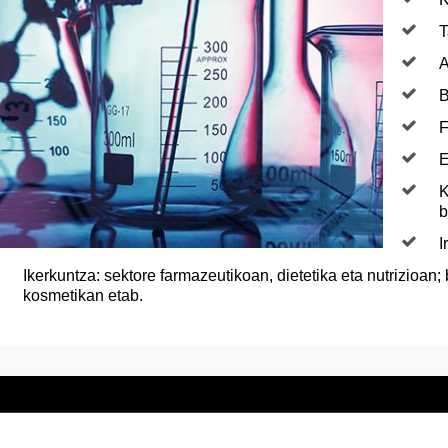
T
A
B
F
E
K
b
I
Ikerkuntza: sektore farmazeutikoan, dietetika eta nutrizioan
kosmetikan etab.