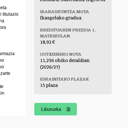
 eta
IRAKASKUNTZA MOTA
 titulazio
Ikasgelako gradua
ana
ora
KREDITUAREN PREZIOA 1.
MATRIKULAN
18,92 €
Farmazia
GUTXIENEKO NOTA
11,236 ohiko deialdian
ko
(2026/27)
ko
izarte
ESKAINITAKO PLAZAK
15 plaza
te
kin
Liburuxka
(Beste leiho bat zabalduko du)