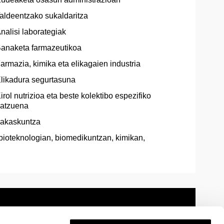
aldeentzako sukaldaritza
nalisi laborategiak
anaketa farmazeutikoa
armazia, kimika eta elikagaien industria
likadura segurtasuna
irol nutrizioa eta beste kolektibo espezifiko
atzuena
rakaskuntza
; bioteknologian, biomedikuntzan, kimikan,