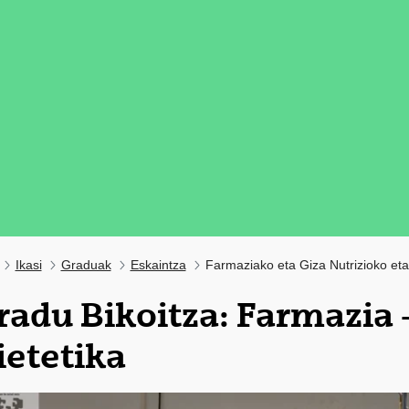
Ikasi
Graduak
Eskaintza
Farmaziako eta Giza Nutrizioko eta
radu Bikoitza: Farmazia +
ietetika