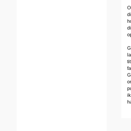
O
di
h
d
o
G
l
t
f
G
o
p
i
h