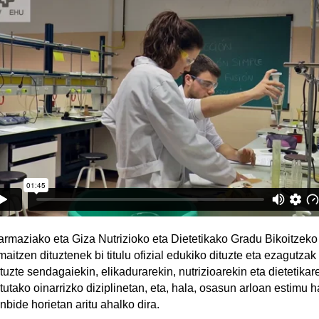
tatu azpiorriak
armaziako eta Giza Nutrizioko eta Dietetikako Gradu Bikoitzeko
maitzen dituztenek bi titulu ofizial edukiko dituzte eta ezagutzak
ituzte sendagaiekin, elikadurarekin, nutrizioarekin eta dietetikar
otutako oinarrizko diziplinetan, eta, hala, osasun arloan estimu h
anbide horietan aritu ahalko dira.