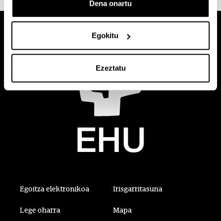
Dena onartu
Egokitu
Ezeztatu
Egoitza elektronikoa
Irisgarritasuna
Lege oharra
Mapa