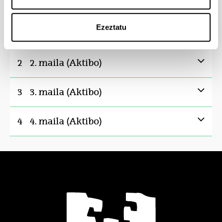
6
Pentsamenduaren Historia II
6
Ezeztatu
2
2. maila (Aktibo)
3
3. maila (Aktibo)
4
4. maila (Aktibo)