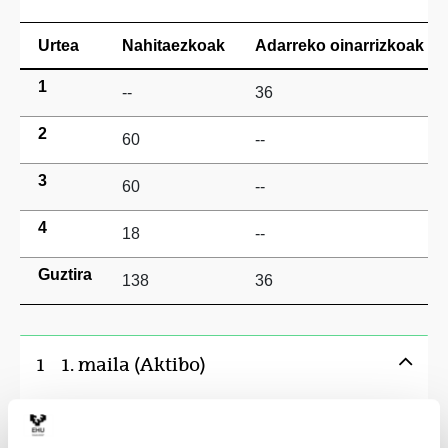
Urtea
Nahitaezkoak
Adarreko oinarrizkoak
1
--
36
2
60
--
3
60
--
4
18
--
Guztira
138
36
1
1. maila (Aktibo)
1. lauhilekoa
Kredituak
Mot