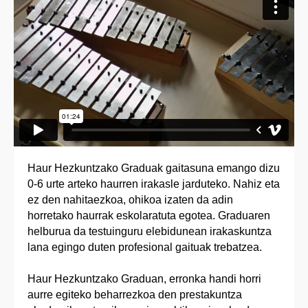
Haur Hezkuntzako Graduak gaitasuna emango dizu
0-6 urte arteko haurren irakasle jarduteko. Nahiz eta
ez den nahitaezkoa, ohikoa izaten da adin
horretako haurrak eskolaratuta egotea. Graduaren
helburua da testuinguru elebidunean irakaskuntza
lana egingo duten profesional gaituak trebatzea.
Haur Hezkuntzako Graduan, erronka handi horri
aurre egiteko beharrezkoa den prestakuntza