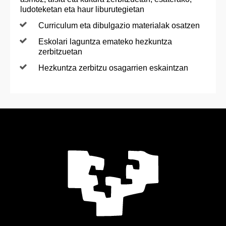
ludoteketan eta haur liburutegietan
Curriculum eta dibulgazio materialak osatzen
Eskolari laguntza emateko hezkuntza
zerbitzuetan
Hezkuntza zerbitzu osagarrien eskaintzan