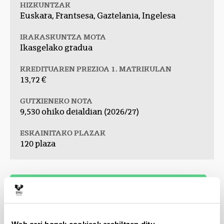
HIZKUNTZAK
Euskara, Frantsesa, Gaztelania, Ingelesa
IRAKASKUNTZA MOTA
Ikasgelako gradua
KREDITUAREN PREZIOA 1. MATRIKULAN
13,72 €
GUTXIENEKO NOTA
9,530 ohiko deialdian (2026/27)
ESKAINITAKO PLAZAK
120 plaza
Liburuxka
(Beste leiho bat zabalduko du)