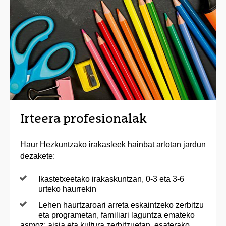
Irteera profesionalak
Haur Hezkuntzako irakasleek hainbat arlotan jardun
dezakete:
Ikastetxeetako irakaskuntzan, 0-3 eta 3-6
urteko haurrekin
Lehen haurtzaroari arreta eskaintzeko zerbitzu
eta programetan, familiari laguntza emateko
asmoz; aisia eta kultura zerbitzuetan, esaterako,