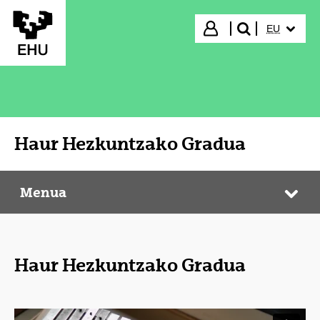
Eduki nagusira joan
HIZKUNTZ
Hasi saioa
EU
bilatu"
Haur Hezkuntzako Gradua
Menua
Haur Hezkuntzako Gradua
Web
Haur Hezkuntzako Gradua