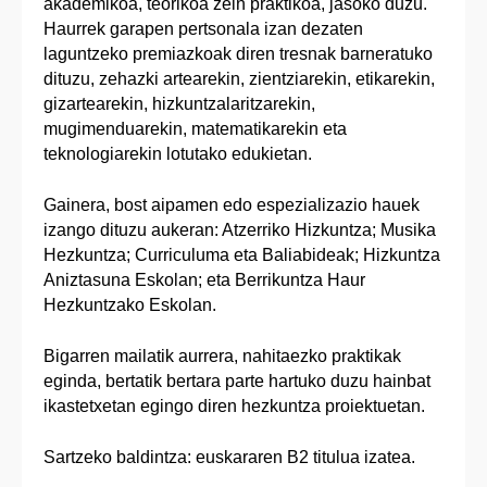
akademikoa, teorikoa zein praktikoa, jasoko duzu.
Haurrek garapen pertsonala izan dezaten
laguntzeko premiazkoak diren tresnak barneratuko
dituzu, zehazki artearekin, zientziarekin, etikarekin,
gizartearekin, hizkuntzalaritzarekin,
mugimenduarekin, matematikarekin eta
teknologiarekin lotutako edukietan.
Gainera, bost aipamen edo espezializazio hauek
izango dituzu aukeran: Atzerriko Hizkuntza; Musika
Hezkuntza; Curriculuma eta Baliabideak; Hizkuntza
Aniztasuna Eskolan; eta Berrikuntza Haur
Hezkuntzako Eskolan.
Bigarren mailatik aurrera, nahitaezko praktikak
eginda, bertatik bertara parte hartuko duzu hainbat
ikastetxetan egingo diren hezkuntza proiektuetan.
Sartzeko baldintza: euskararen B2 titulua izatea.