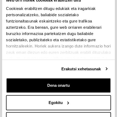
Web orri honek cookieak erabiltzen ditu
Cookieak erabiltzen ditugu edukiak eta iragarkiak
pertsonalizatzeko, baliabide sozialetako
funtzionaltasunak eskaintzeko eta gure trafikoa
aztertzeko. Era berean, gure web orriaren erabilerari
buruzko informazioa partekatzen dugu baliabide
sozialetako, publizitateko eta estatistiketako gure
hornitzaileekin. Horiek aukera izango dute informazio hori
zeuk eman diezun edo euren zerbitzuak erabili dituzulako
eskuratu duten bestelako informazio batekin uztartzeko.
Erakutsi xehetasunak
Dena onartu
Egokitu