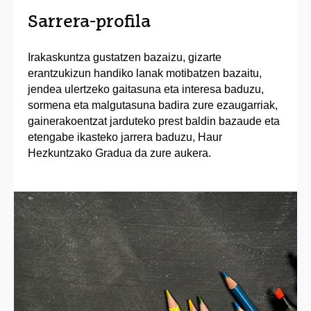
Sarrera-profila
Irakaskuntza gustatzen bazaizu, gizarte
erantzukizun handiko lanak motibatzen bazaitu,
jendea ulertzeko gaitasuna eta interesa baduzu,
sormena eta malgutasuna badira zure ezaugarriak,
gainerakoentzat jarduteko prest baldin bazaude eta
etengabe ikasteko jarrera baduzu, Haur
Hezkuntzako Gradua da zure aukera.