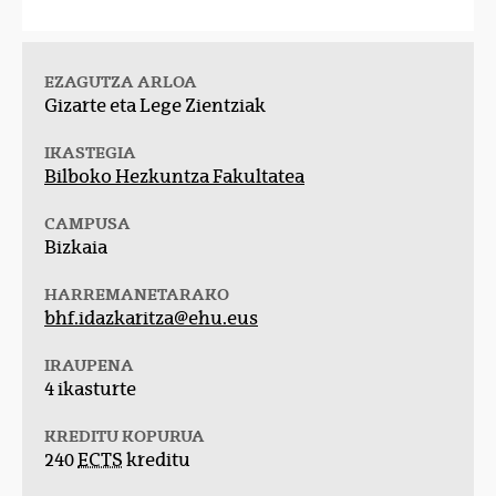
EZAGUTZA ARLOA
Gizarte eta Lege Zientziak
IKASTEGIA
Bilboko Hezkuntza Fakultatea
CAMPUSA
Bizkaia
HARREMANETARAKO
bhf.idazkaritza@ehu.eus
IRAUPENA
4 ikasturte
KREDITU KOPURUA
240
ECTS
kreditu