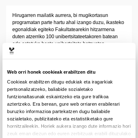
Hirugarren mailatik aurrera, bi mugikortasun
programatan parte hartu ahal izango duzu, ikasteko
egonaldiak egiteko Fakultatearekin hitzarmena
duten atzerriko 100 unibertsitateetakoren batean
edo estatuko beste unibertsitate batzuetan.
Ikastaldiaren epea lauhileko batekoa edo ikasturte
osokoa izan daiteke.
Web orri honek cookieak erabiltzen ditu
Erasmus+ Europako unibertsitateetan: Alemania,
Belgika, Danimarka, Erresuma Batua, Frantzia,
Cookieak erabiltzen ditugu edukiak eta iragarkiak
Herbehereak, Italia, Norvegia, Suedia...
pertsonalizatzeko, baliabide sozialetako
UPV/EHU-AL, Latinoamerikako unibertsitateetan:
funtzionaltasunak eskaintzeko eta gure trafikoa
Argentina, Brasil, Kolonbia, Mexiko, Peru, Txile…
aztertzeko. Era berean, gure web orriaren erabilerari
Beste Norako Batzuk programa: EAB, Kanada,
buruzko informazioa partekatzen dugu baliabide
Hego Korea, Australia, Japonia, Errusia eta beste
sozialetako, publizitateko eta estatistiketako gure
unibertsitate batzuetara joateko.
hornitzaileekin. Horiek aukera izango dute informazio hori
SICUE, estatu espainiarreko unibertsitate
zeuk eman diezun edo euren zerbitzuak erabili dituzulako
nagusien arteko trukerako.