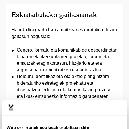
Eskuratutako gaitasunak
Hauek dira gradu hau amaitzear eskuratuko dituzun
gaitasun nagusiak:
Genero, formatu eta komunikabide desberdinetan
lanaren eta ikerkuntzaren proiektu, lorpen eta
emaitzak eraginkortasun, hitz-jario eta era
argudiatuan komunikatzea eta adieraztea.
Helburu-identifikaziora eta akzio plangintzara
bideraturiko estrategiak proiektatu eta
diseinatzea, edukien eta komunikazio-prozesu
eta ikus- entzunezko informazio garapenaren
testuinguruan.
Ikus-entzunezko komunikazio eta informazioaren
eduki eta prozesuen garapenean trebetasunak
aplikatzea eta teknikak, teknologiak eta
Web orri honek cookieak erabiltzen ditu