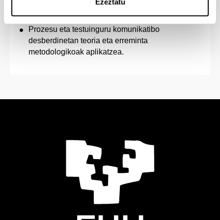
Ezeztatu
emaitzen ebaluaziora zuzenduriko irizpideak
jarraituz.
Prozesu eta testuinguru komunikatibo
desberdinetan teoria eta erreminta
metodologikoak aplikatzea.