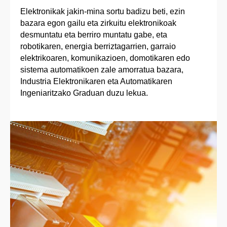
Elektronikak jakin-mina sortu badizu beti, ezin
bazara egon gailu eta zirkuitu elektronikoak
desmuntatu eta berriro muntatu gabe, eta
robotikaren, energia berriztagarrien, garraio
elektrikoaren, komunikazioen, domotikaren edo
sistema automatikoen zale amorratua bazara,
Industria Elektronikaren eta Automatikaren
Ingeniaritzako Graduan duzu lekua.