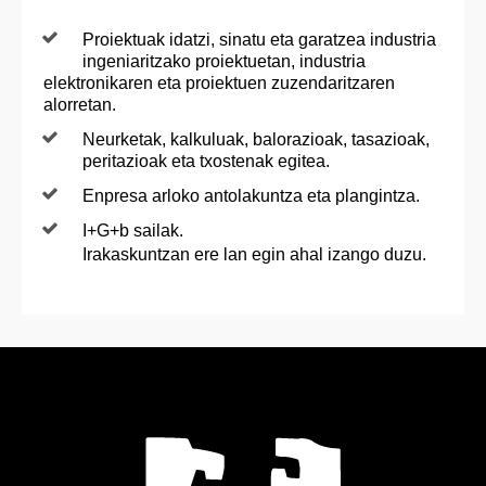
Proiektuak idatzi, sinatu eta garatzea industria
ingeniaritzako proiektuetan, industria
elektronikaren eta proiektuen zuzendaritzaren
alorretan.
Neurketak, kalkuluak, balorazioak, tasazioak,
peritazioak eta txostenak egitea.
Enpresa arloko antolakuntza eta plangintza.
I+G+b sailak.
Irakaskuntzan ere lan egin ahal izango duzu.