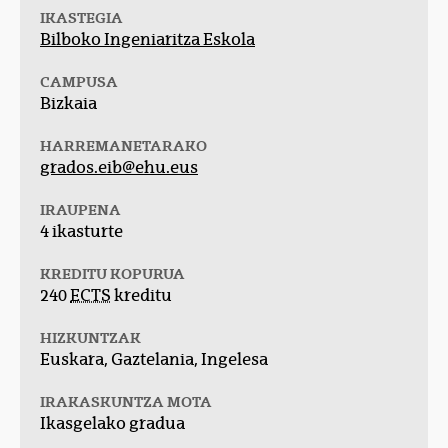
IKASTEGIA
Bilboko Ingeniaritza Eskola
CAMPUSA
Bizkaia
HARREMANETARAKO
grados.eib@ehu.eus
IRAUPENA
4 ikasturte
KREDITU KOPURUA
240
ECTS
kreditu
HIZKUNTZAK
Euskara, Gaztelania, Ingelesa
IRAKASKUNTZA MOTA
Ikasgelako gradua