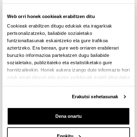
Web orri honek cookieak erabiltzen ditu
Cookieak erabiltzen ditugu edukiak eta iragarkiak
pertsonalizatzeko, baliabide sozialetako
funtzionaltasunak eskaintzeko eta gure trafikoa
aztertzeko. Era berean, gure web orriaren erabilerari
buruzko informazioa partekatzen dugu baliabide
sozialetako, publizitateko eta estatistiketako gure
hornitzaileekin. Horiek aukera izango dute informazio hori
zeuk eman diezun edo euren zerbitzuak erabili dituzulako
eskuratu duten bestelako informazio batekin uztartzeko.
Erakutsi xehetasunak
4 arrazoi gradu hau
aukeratzeko
Dena onartu
Egokitu