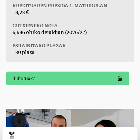
KREDITUAREN PREZIOA 1. MATRIKULAN
18,23 €
GUTXIENEKO NOTA
6,686 ohiko deialdian (2026/27)
ESKAINITAKO PLAZAK
130 plaza
Liburuxka
(Beste leiho bat zabalduko du)