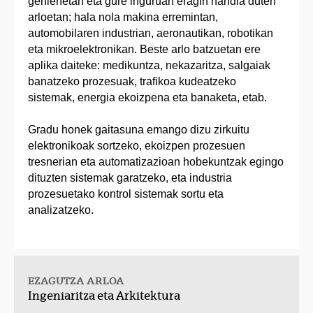
gehienetan eta gure inguruan eragin handia duten
arloetan; hala nola makina erremintan,
automobilaren industrian, aeronautikan, robotikan
eta mikroelektronikan. Beste arlo batzuetan ere
aplika daiteke: medikuntza, nekazaritza, salgaiak
banatzeko prozesuak, trafikoa kudeatzeko
sistemak, energia ekoizpena eta banaketa, etab.
Gradu honek gaitasuna emango dizu zirkuitu
elektronikoak sortzeko, ekoizpen prozesuen
tresnerian eta automatizazioan hobekuntzak egingo
dituzten sistemak garatzeko, eta industria
prozesuetako kontrol sistemak sortu eta
analizatzeko.
EZAGUTZA ARLOA
Ingeniaritza eta Arkitektura