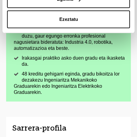
Gradu honetako tituludunen artean, oso altua
da laneratzea eta punta-puntan eta eten gabe
aldatzen ari diren teknologietan prestatzen du,
Ezeztatu
aplikazio eremu oso zabala dutelarik.
Eduki berritzaileez gainezka dagoen titulazioa
duzu, gaur egungo erronka profesional
nagusietara bideratuta: Industria 4.0, robotika,
automatizazioa eta beste.
Irakasgai praktiko asko duen gradu eta ikasketa
da.
48 kreditu gehigarri eginda, gradu bikoitza lor
dezakezu Ingeniaritza Mekanikoko
Graduarekin edo Ingeniaritza Elektrikoko
Graduarekin.
Sarrera-profila