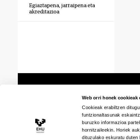
Egiaztapena, jarraipena eta
akreditazioa
Web orri honek cookieak e
Cookieak erabiltzen ditugu
funtzionaltasunak eskaintz
buruzko informazioa partek
hornitzaileekin. Horiek au
dituzulako eskuratu duten 