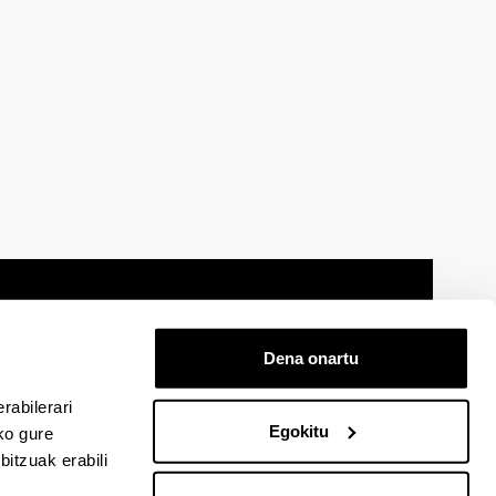
Dena onartu
 oharra
Mapa
Laguntza
Kontaktua
rabilerari
Egokitu
ko gure
itzuak erabili
cebook-en
EHU Linkedin-en
EHU Instagram-en
EHU Youtube-en
EHU Vimeo-en
EHU Flickr-en