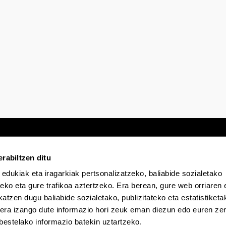
rabiltzen ditu
 edukiak eta iragarkiak pertsonalizatzeko, baliabide sozialetako
Egoitza elektronikoa
Irisgarritasuna
Lege
eko eta gure trafikoa aztertzeko. Era berean, gure web orriaren e
atzen dugu baliabide sozialetako, publizitateko eta estatistiketa
kera izango dute informazio hori zeuk eman diezun edo euren zerb
EHU Tiktok-en
EHU Bluesky-n
EHU Fa
bestelako informazio batekin uztartzeko.