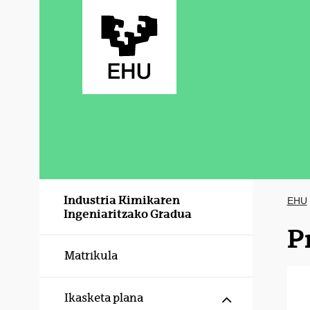
Eduki nagusira joan
Industria Kimikaren
EHU
Ingeniaritzako Gradua
P
Matrikula
Erakutsi/izku
Ikasketa plana