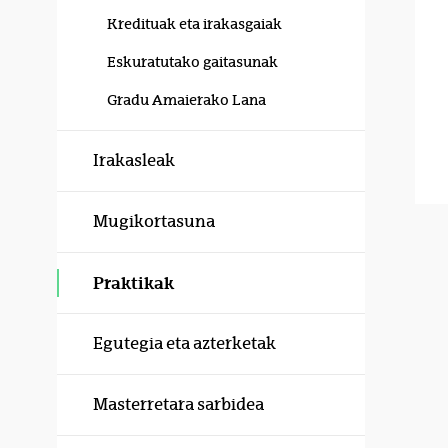
Kredituak eta irakasgaiak
Eskuratutako gaitasunak
Gradu Amaierako Lana
Irakasleak
Mugikortasuna
Praktikak
Egutegia eta azterketak
Masterretara sarbidea