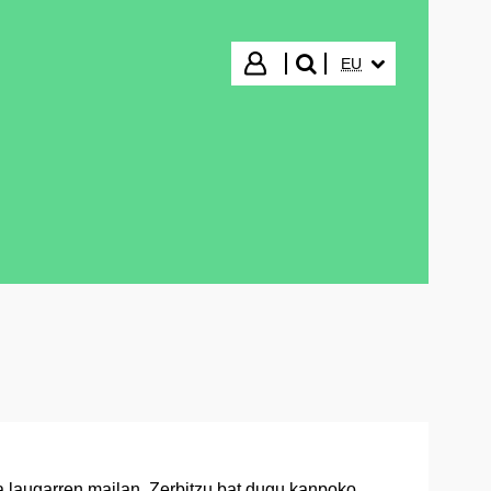
HIZKUNTZA HAUTA
Hasi saioa
EU
bilatu"
a laugarren mailan. Zerbitzu bat dugu kanpoko