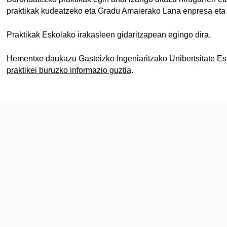
praktikak kudeatzeko eta Gradu Amaierako Lana enpresa eta 
Praktikak Eskolako irakasleen gidaritzapean egingo dira.
Hementxe daukazu Gasteizko Ingeniaritzako Unibertsitate Es
praktikei buruzko informazio guztia
.