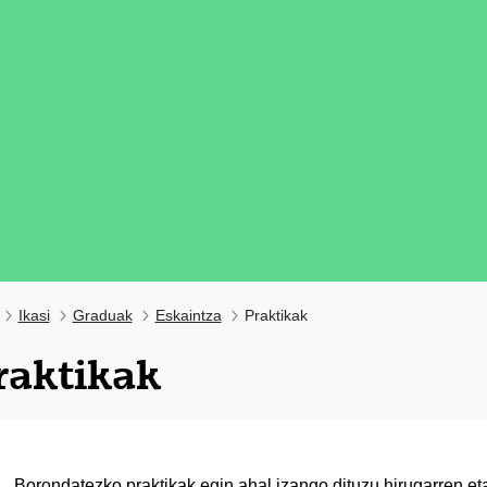
Ikasi
Graduak
Eskaintza
Praktikak
raktikak
tatu azpiorriak
Borondatezko praktikak egin ahal izango dituzu hirugarren et