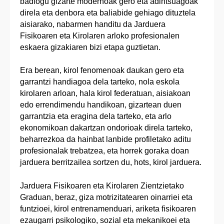
badiogu gizarte modernoak gero eta adintsuagoak
direla eta denbora eta baliabide gehiago dituztela
aisiarako, nabarmen handitu da Jarduera
Fisikoaren eta Kirolaren arloko profesionalen
eskaera gizakiaren bizi etapa guztietan.
Era berean, kirol fenomenoak daukan gero eta
garrantzi handiagoa dela tarteko, nola eskola
kirolaren arloan, hala kirol federatuan, aisiakoan
edo errendimendu handikoan, gizartean duen
garrantzia eta eragina dela tarteko, eta arlo
ekonomikoan dakartzan ondorioak direla tarteko,
beharrezkoa da hainbat lanbide profiletako aditu
profesionalak trebatzea, eta horrek goraka doan
jarduera berritzailea sortzen du, hots, kirol jarduera.
Jarduera Fisikoaren eta Kirolaren Zientzietako
Graduan, beraz, giza motrizitatearen oinarriei eta
funtzioei, kirol entrenamenduari, ariketa fisikoaren
ezaugarri psikologiko, sozial eta mekanikoei eta