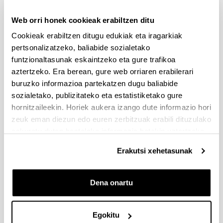
Liburuxka
(Beste leiho bat zabalduko du)
Web orri honek cookieak erabiltzen ditu
Cookieak erabiltzen ditugu edukiak eta iragarkiak
pertsonalizatzeko, baliabide sozialetako
funtzionaltasunak eskaintzeko eta gure trafikoa
aztertzeko. Era berean, gure web orriaren erabilerari
buruzko informazioa partekatzen dugu baliabide
sozialetako, publizitateko eta estatistiketako gure
hornitzaileekin. Horiek aukera izango dute informazio hori
zeuk eman diezun edo euren zerbitzuak erabili dituzulako
eskuratu duten bestelako informazio batekin uztartzeko.
Erakutsi xehetasunak
Dena onartu
Egokitu