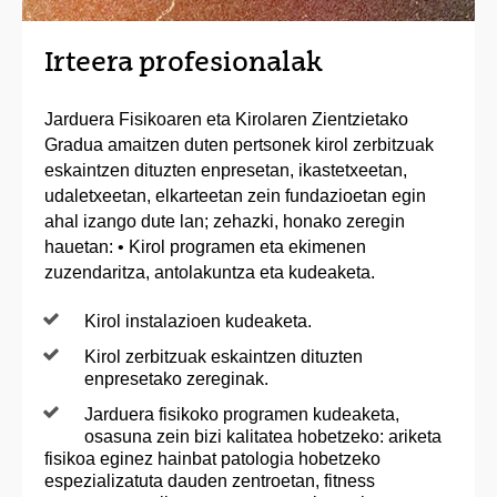
Irteera profesionalak
Jarduera Fisikoaren eta Kirolaren Zientzietako
Gradua amaitzen duten pertsonek kirol zerbitzuak
eskaintzen dituzten enpresetan, ikastetxeetan,
udaletxeetan, elkarteetan zein fundazioetan egin
ahal izango dute lan; zehazki, honako zeregin
hauetan: • Kirol programen eta ekimenen
zuzendaritza, antolakuntza eta kudeaketa.
Kirol instalazioen kudeaketa.
Kirol zerbitzuak eskaintzen dituzten
enpresetako zereginak.
Jarduera fisikoko programen kudeaketa,
osasuna zein bizi kalitatea hobetzeko: ariketa
fisikoa eginez hainbat patologia hobetzeko
espezializatuta dauden zentroetan, fitness