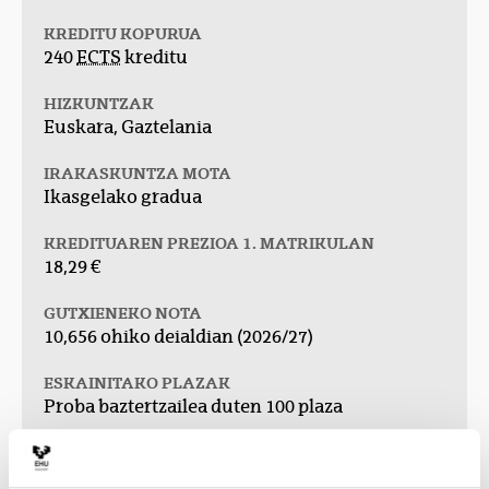
KREDITU KOPURUA
240
ECTS
kreditu
HIZKUNTZAK
Euskara, Gaztelania
IRAKASKUNTZA MOTA
Ikasgelako gradua
KREDITUAREN PREZIOA 1. MATRIKULAN
18,29 €
GUTXIENEKO NOTA
10,656 ohiko deialdian (2026/27)
ESKAINITAKO PLAZAK
Proba baztertzailea duten 100 plaza