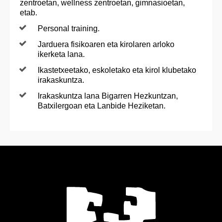
zentroetan, wellness zentroetan, gimnasioetan,
etab.
Personal training.
Jarduera fisikoaren eta kirolaren arloko
ikerketa lana.
Ikastetxeetako, eskoletako eta kirol klubetako
irakaskuntza.
Irakaskuntza lana Bigarren Hezkuntzan,
Batxilergoan eta Lanbide Heziketan.