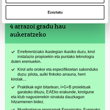
Ezeztatu
4 arrazoi gradu hau
aukeratzeko
Erreferentziako ikastegian ikasiko duzu, kirol
instalazio propioekin eta puntako teknologia
duten eremuekin.
Kirol arlo orokor eta espezifikoetan sakonduko
duzu: pilota, aulki finkoko arrauna, herri
kirolak…
Praktikak egin bitartean, I+G+B proiektuak
garatuko dituzu, EAEko erakunde, kirolgune
eta klub nagusienekin sinatuta dauzkagun
hitzarmenen bidez.
Mugikortasun programak Espainiako, Europako