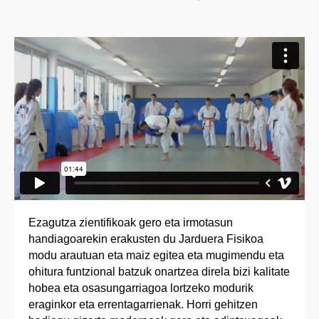
Ezagutza zientifikoak gero eta irmotasun
handiagoarekin erakusten du Jarduera Fisikoa
modu arautuan eta maiz egitea eta mugimendu eta
ohitura funtzional batzuk onartzea direla bizi kalitate
hobea eta osasungarriagoa lortzeko modurik
eraginkor eta errentagarrienak. Horri gehitzen