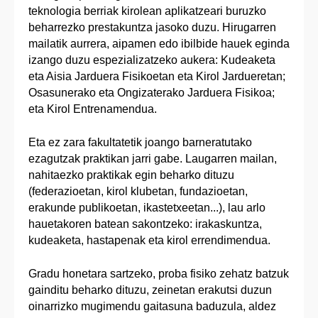
teknologia berriak kirolean aplikatzeari buruzko
beharrezko prestakuntza jasoko duzu. Hirugarren
mailatik aurrera, aipamen edo ibilbide hauek eginda
izango duzu espezializatzeko aukera: Kudeaketa
eta Aisia Jarduera Fisikoetan eta Kirol Jardueretan;
Osasunerako eta Ongizaterako Jarduera Fisikoa;
eta Kirol Entrenamendua.
Eta ez zara fakultatetik joango barneratutako
ezagutzak praktikan jarri gabe. Laugarren mailan,
nahitaezko praktikak egin beharko dituzu
(federazioetan, kirol klubetan, fundazioetan,
erakunde publikoetan, ikastetxeetan...), lau arlo
hauetakoren batean sakontzeko: irakaskuntza,
kudeaketa, hastapenak eta kirol errendimendua.
Gradu honetara sartzeko, proba fisiko zehatz batzuk
gainditu beharko dituzu, zeinetan erakutsi duzun
oinarrizko mugimendu gaitasuna baduzula, aldez