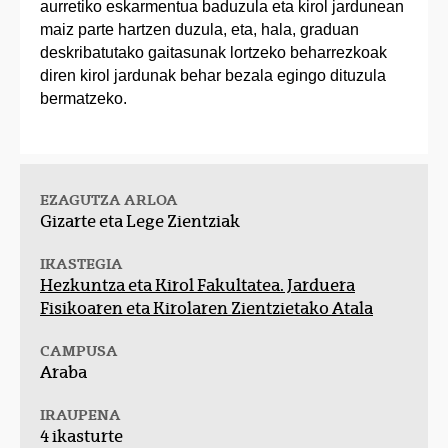
aurretiko eskarmentua baduzula eta kirol jardunean
maiz parte hartzen duzula, eta, hala, graduan
deskribatutako gaitasunak lortzeko beharrezkoak
diren kirol jardunak behar bezala egingo dituzula
bermatzeko.
EZAGUTZA ARLOA
Gizarte eta Lege Zientziak
IKASTEGIA
Hezkuntza eta Kirol Fakultatea. Jarduera
Fisikoaren eta Kirolaren Zientzietako Atala
CAMPUSA
Araba
IRAUPENA
4 ikasturte