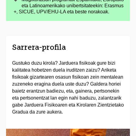
eta Latinoamerikako unibertsitateekin: Erasmus
+, SICUE, UPV/EHU-LA eta beste norakoak.
Sarrera-profila
Gustuko duzu kirola? Jarduera fisikoak gure bizi
kalitatea hobetzen duela iruditzen zaizu? Ariketa
fisikoak gizartearen osasun fisikoan zein mentalean
zuzeneko eragina duela uste duzu? Galdera horiei
baietz erantzun badiezu, eta, gainera, pertsonekin
eta pertsonentzat lan egin nahi baduzu, zalantzarik
gabe Jarduera Fisikoaren eta Kirolaren Zientzietako
Gradua da zure aukera.