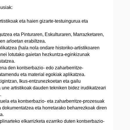
usiak:
artistikoak eta haien gizarte-testuingurua eta
gutzea eta Pinturaren, Eskulturaren, Marrazketaren,
en arloetan erabiltzea.
likatzea (hala nola ondare historiko-artistikoaren
nei lotutako gaietan hezkuntza-eginkizunak
statzea.
ena den kontserbazio- edo zaharberritze-
ratamendu eta material egokiak aplikatzea.
igintzan, Ikus-entzunezkoetan eta gailu
a une artistikoak dauden tekniken bidez irudikatzeari
.
tuela eta kontserbazio- eta zaharberritze-prozesuak
a dokumentatzea eta horretarako beharrezkoak diren
a.
plinarteko elkarrizketa ezarriko duten kontserbazio-