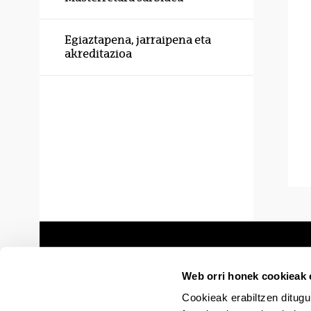
Egiaztapena, jarraipena eta
akreditazioa
Web orri honek cookieak e
Cookieak erabiltzen ditugu