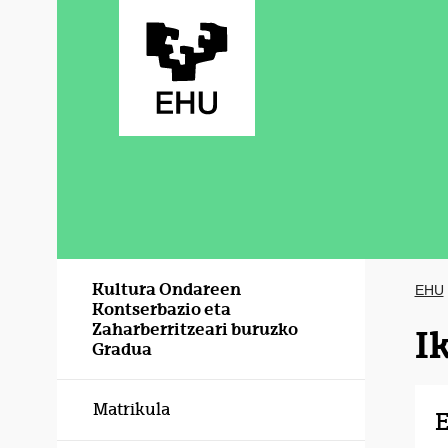
Eduki nagusira joan
Kultura Ondareen
EHU
Kontserbazio eta
Zaharberritzeari buruzko
I
Gradua
Matrikula
E