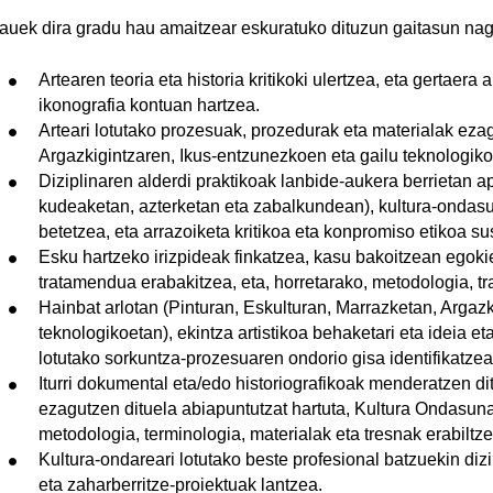
tatu azpiorriak
auek dira gradu hau amaitzear eskuratuko dituzun gaitasun nag
Artearen teoria eta historia kritikoki ulertzea, eta gertaera 
ikonografia kontuan hartzea.
Arteari lotutako prozesuak, prozedurak eta materialak eza
Argazkigintzaren, Ikus-entzunezkoen eta gailu teknologiko
Diziplinaren alderdi praktikoak lanbide-aukera berrietan ap
kudeaketan, azterketan eta zabalkundean), kultura-ondasu
betetzea, eta arrazoiketa kritikoa eta konpromiso etikoa su
Esku hartzeko irizpideak finkatzea, kasu bakoitzean egoki
tratamendua erabakitzea, eta, horretarako, metodologia, t
Hainbat arlotan (Pinturan, Eskulturan, Marrazketan, Argazk
teknologikoetan), ekintza artistikoa behaketari eta ideia et
lotutako sorkuntza-prozesuaren ondorio gisa identifikatzea
Iturri dokumental eta/edo historiografikoak menderatzen di
ezagutzen dituela abiapuntutzat hartuta, Kultura Ondasun
metodologia, terminologia, materialak eta tresnak erabiltze
Kultura-ondareari lotutako beste profesional batzuekin dizi
eta zaharberritze-proiektuak lantzea.