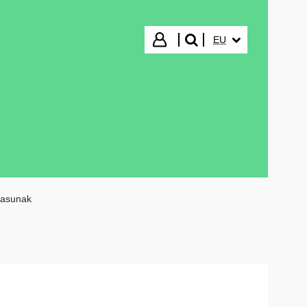
HIZKUNTZA HAUTA
Hasi saioa
EU
bilatu"
tasunak