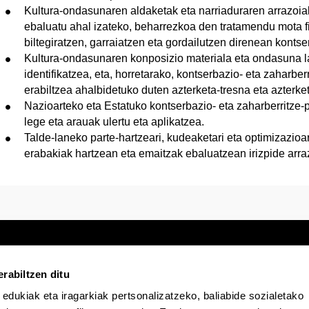
Kultura-ondasunaren aldaketak eta narriaduraren arrazoiak
ebaluatu ahal izateko, beharrezkoa den tratamendu mota fi
biltegiratzen, garraiatzen eta gordailutzen direnean konts
Kultura-ondasunaren konposizio materiala eta ondasuna la
identifikatzea, eta, horretarako, kontserbazio- eta zaharb
erabiltzea ahalbidetuko duten azterketa-tresna eta azterk
Nazioarteko eta Estatuko kontserbazio- eta zaharberritze-p
lege eta arauak ulertu eta aplikatzea.
Talde-laneko parte-hartzeari, kudeaketari eta optimizazioar
erabakiak hartzean eta emaitzak ebaluatzean irizpide arra
rabiltzen ditu
 edukiak eta iragarkiak pertsonalizatzeko, baliabide sozialetako
Egoitza elektronikoa
Irisgarritasuna
Lege