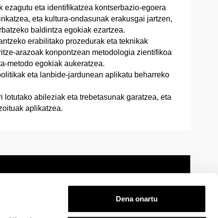
 ezagutu eta identifikatzea kontserbazio-egoera
nkatzea, eta kultura-ondasunak erakusgai jartzen,
erbatzeko baldintza egokiak ezartzea.
ntzeko erabilitako prozedurak eta teknikak
erritze-arazoak konpontzean metodologia zientifikoa
eta-metodo egokiak aukeratzea.
olitikak eta lanbide-jardunean aplikatu beharreko
i lotutako abileziak eta trebetasunak garatzea, eta
zoituak aplikatzea.
Dena onartu
 oharra
Mapa
Laguntza
Kontaktua