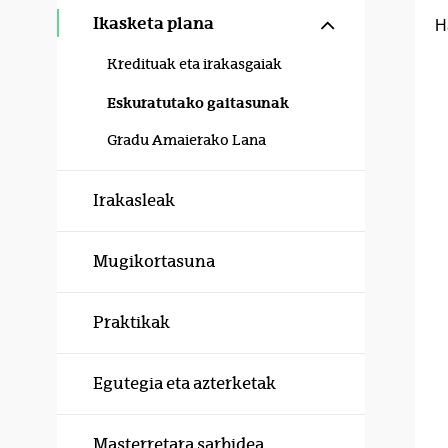
Erakutsi/izku
Ikasketa plana
H
Kredituak eta irakasgaiak
Eskuratutako gaitasunak
Gradu Amaierako Lana
Irakasleak
Mugikortasuna
Praktikak
Egutegia eta azterketak
Masterretara sarbidea