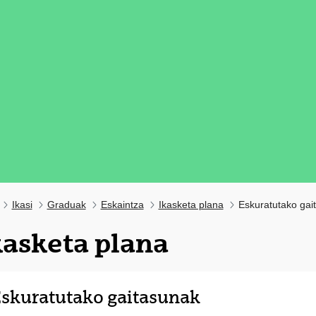
Ikasi
Graduak
Eskaintza
Ikasketa plana
Eskuratutako gai
kasketa plana
skuratutako gaitasunak