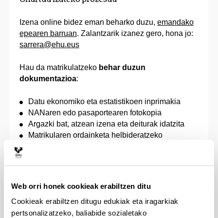
Izena online bidez eman beharko duzu,
emandako
epearen barruan
. Zalantzarik izanez gero, hona jo:
sarrera@ehu.eus
Hau da matrikulatzeko
behar duzun
dokumentazioa
:
Datu ekonomiko eta estatistikoen inprimakia
NANaren edo pasaportearen fotokopia
Argazki bat, atzean izena eta deiturak idatzita
Matrikularen ordainketa helbideratzeko
inprimakia
Matrikulako prezio publikoak ordaintzetik
salbuetsita egoteko edo prezio murriztua
ordaintzeko eskubidea egiaztatzen duen agiria,
Web orri honek cookieak erabiltzen ditu
unibertsitateko zerbitzu akademikoengatik
Cookieak erabiltzen ditugu edukiak eta iragarkiak
ordaindu beharreko prezioak finkatzeko Eusko
pertsonalizatzeko, baliabide sozialetako
Jaurlaritzak onartzen duen aginduaren arabera