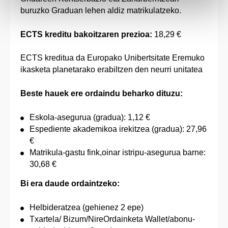
buruzko Graduan lehen aldiz matrikulatzeko.
ECTS kreditu bakoitzaren prezioa:
18,29 €
ECTS kreditua da Europako Unibertsitate Eremuko
ikasketa planetarako erabiltzen den neurri unitatea
Beste hauek ere ordaindu beharko dituzu:
Eskola-asegurua (gradua): 1,12 €
Espediente akademikoa irekitzea (gradua): 27,96
€
Matrikula-gastu fink,oinar istripu-asegurua barne:
30,68 €
Bi era daude ordaintzeko:
Helbideratzea (gehienez 2 epe)
Txartela/ Bizum/NireOrdainketa Wallet/abonu-