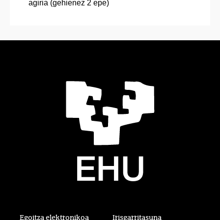
agiria (gehienez 2 epe)
Egoitza elektronikoa
Irisgarritasuna