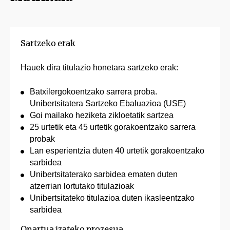
Sartzeko erak
Hauek dira titulazio honetara sartzeko erak:
Batxilergokoentzako sarrera proba.
Unibertsitatera Sartzeko Ebaluazioa (USE)
Goi mailako heziketa zikloetatik sartzea
25 urtetik eta 45 urtetik gorakoentzako sarrera
probak
Lan esperientzia duten 40 urtetik gorakoentzako
sarbidea
Unibertsitaterako sarbidea ematen duten
atzerrian lortutako titulazioak
Unibertsitateko titulazioa duten ikasleentzako
sarbidea
Onartua izateko prozesua