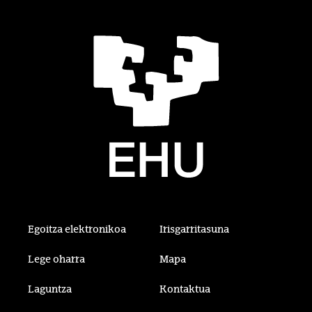
Egoitza elektronikoa
Irisgarritasuna
Lege oharra
Mapa
Laguntza
Kontaktua