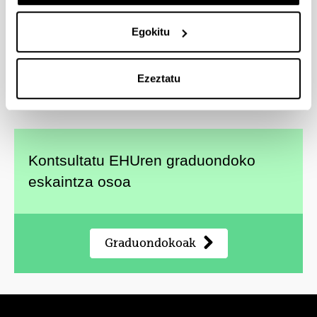
Berdintasunaren Eragileak
Ingurumena, Iraunkortasuna eta GIH
Egokitu
Nazioarteko Lankidetza eta Hezkuntza
Askatzailea
Marketin eta Merkataritza Zuzendaritza
Ezeztatu
Kontsultatu EHUren graduondoko
eskaintza osoa
Graduondokoak