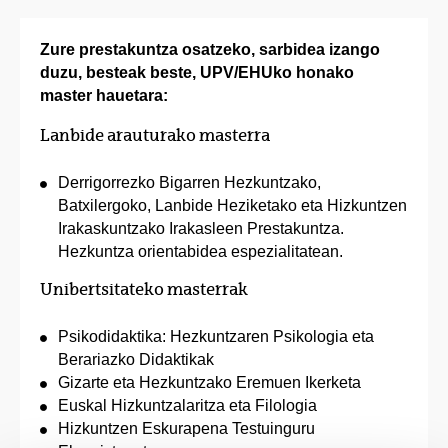
Zure prestakuntza osatzeko, sarbidea izango
duzu, besteak beste, UPV/EHUko honako
master hauetara:
Lanbide arauturako masterra
Derrigorrezko Bigarren Hezkuntzako,
Batxilergoko, Lanbide Heziketako eta Hizkuntzen
Irakaskuntzako Irakasleen Prestakuntza.
Hezkuntza orientabidea espezialitatean.
Unibertsitateko masterrak
Psikodidaktika: Hezkuntzaren Psikologia eta
Berariazko Didaktikak
Gizarte eta Hezkuntzako Eremuen Ikerketa
Euskal Hizkuntzalaritza eta Filologia
Hizkuntzen Eskurapena Testuinguru