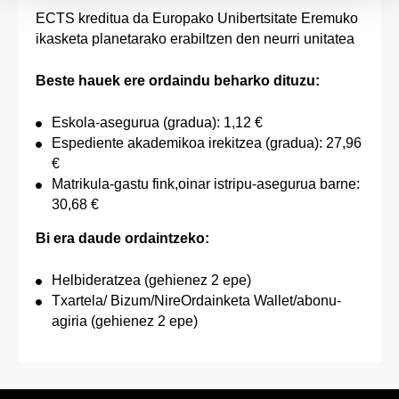
ECTS kreditua da Europako Unibertsitate Eremuko
ikasketa planetarako erabiltzen den neurri unitatea
Beste hauek ere ordaindu beharko dituzu:
Eskola-asegurua (gradua): 1,12 €
Espediente akademikoa irekitzea (gradua): 27,96
€
Matrikula-gastu fink,oinar istripu-asegurua barne:
30,68 €
Bi era daude ordaintzeko:
Helbideratzea (gehienez 2 epe)
Txartela/ Bizum/NireOrdainketa Wallet/abonu-
agiria (gehienez 2 epe)