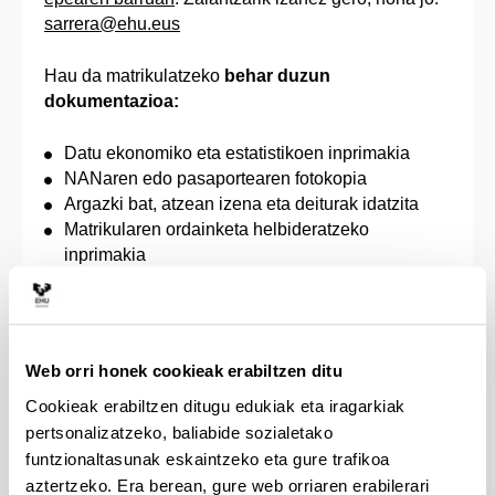
sarrera@ehu.eus
Hau da matrikulatzeko
behar duzun
dokumentazioa:
Datu ekonomiko eta estatistikoen inprimakia
NANaren edo pasaportearen fotokopia
Argazki bat, atzean izena eta deiturak idatzita
Matrikularen ordainketa helbideratzeko
inprimakia
Matrikulako prezio publikoak ordaintzetik
salbuetsita egoteko edo prezio murriztua
ordaintzeko eskubidea egiaztatzen duen agiria,
unibertsitateko zerbitzu akademikoengatik
Web orri honek cookieak erabiltzen ditu
ordaindu beharreko prezioak finkatzeko Eusko
Cookieak erabiltzen ditugu edukiak eta iragarkiak
Jaurlaritzak onartzen duen aginduaren arabera
(desgaituak, familia ugariak, terrorismoko
pertsonalizatzeko, baliabide sozialetako
biktimak, genero indarkeriako biktimak edo
funtzionaltasunak eskaintzeko eta gure trafikoa
bestelako kasuak, Prezio Publikoen Aginduak
aztertzeko. Era berean, gure web orriaren erabilerari