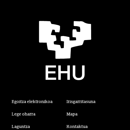
Egoitza elektronikoa
Irisgarritasuna
Lege oharra
Mapa
Laguntza
Kontaktua