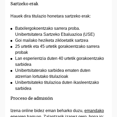
Sartzeko erak
Hauek dira titulazio honetara sartzeko erak:
Batxilergokoentzako sarrera proba.
Unibertsitatera Sartzeko Ebaluazioa (USE)
Goi mailako heziketa zikloetatik sartzea
25 urtetik eta 45 urtetik gorakoentzako sarrera
probak
Lan esperientzia duten 40 urtetik gorakoentzako
sarbidea
Unibertsitaterako sarbidea ematen duten
atzerrian lortutako titulazioak
Unibertsitateko titulazioa duten ikasleentzako
sarbidea
Proceso de admisión
Izena online bidez eman beharko duzu,
emandako
epearen barruan
. Zalantzarik izanez gero, hona jo: