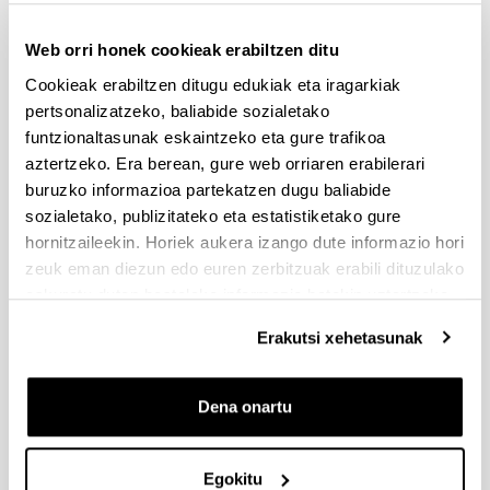
Hizketa eta Entzumen-Organoen Anatomia
6
Web orri honek cookieak erabiltzen ditu
Hizkuntzalaritza Orokorra
6
Cookieak erabiltzen ditugu edukiak eta iragarkiak
pertsonalizatzeko, baliabide sozialetako
Jokabide Neurozientziaren Oinarriak
6
funtzionaltasunak eskaintzeko eta gure trafikoa
aztertzeko. Era berean, gure web orriaren erabilerari
Logopedia, Zientzia eta Lanbidea
6
buruzko informazioa partekatzen dugu baliabide
sozialetako, publizitateko eta estatistiketako gure
Metodologia Zientifikoaren Hastapenak
6
hornitzaileekin. Horiek aukera izango dute informazio hori
zeuk eman diezun edo euren zerbitzuak erabili dituzulako
2. lauhilekoa
eskuratu duten bestelako informazio batekin uztartzeko.
Garapenaren Psikologia I
Erakutsi xehetasunak
Hizketaren eta Entzumenaren Organoen Fisiologia
Dena onartu
Hizkuntzaren Jabekuntza eta Garapena
Egokitu
Logopediaren Hezkuntza Oinarriak