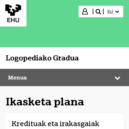
Eduki nagusira joan
HIZKUNTZ
Hasi saioa
EU
bilatu"
Logopediako Gradua
Menua
Logopediako Gradua
Web
Ikasketa plana
Kredituak eta irakasgaiak