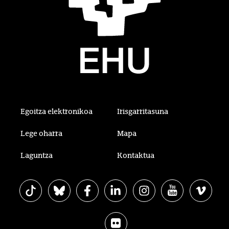
Egoitza elektronikoa
Irisgarritasuna
Lege oharra
Mapa
Laguntza
Kontaktua
EHU Tiktok-en
EHU Bluesky-n
EHU Facebook-en
EHU Linkedin-en
EHU Instagram-en
EHU Youtube-en
EHU Vim
EHU Flickr-en