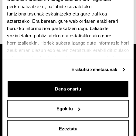
Kontsulta ezazu
akademia egutegia eta azterketen
pertsonalizatzeko, baliabide sozialetako
datak
Zientzia eta Teknologia Fakultateko
funtzionaltasunak eskaintzeko eta gure trafikoa
webgunean.
aztertzeko. Era berean, gure web orriaren erabilerari
buruzko informazioa partekatzen dugu baliabide
sozialetako, publizitateko eta estatistiketako gure
hornitzaileekin. Horiek aukera izango dute informazio hori
zeuk eman diezun edo euren zerbitzuak erabili dituzulako
eskuratu duten bestelako informazio batekin uztartzeko.
Erakutsi xehetasunak
Dena onartu
Egokitu
Ezeztatu