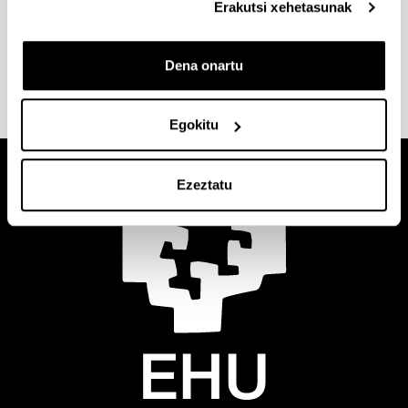
Erakutsi xehetasunak
Ikusi
norakoak, baldintzak eta laguntzak
zure
zentroko webgunean.
Dena onartu
Egokitu
Ezeztatu