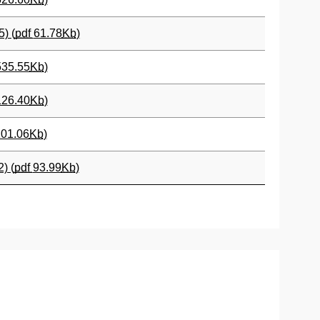
) (
pdf
61.78
Kb
)
535.55
Kb
)
126.40
Kb
)
01.06
Kb
)
) (
pdf
93.99
Kb
)