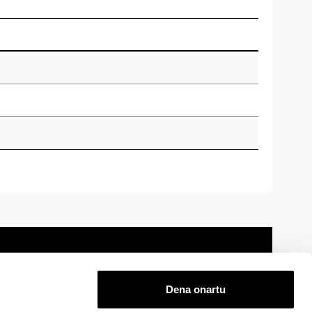
Dena onartu
 oharra
Mapa
Laguntza
Kontaktua