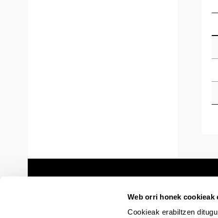
Web orri honek cookieak e
Cookieak erabiltzen ditugu