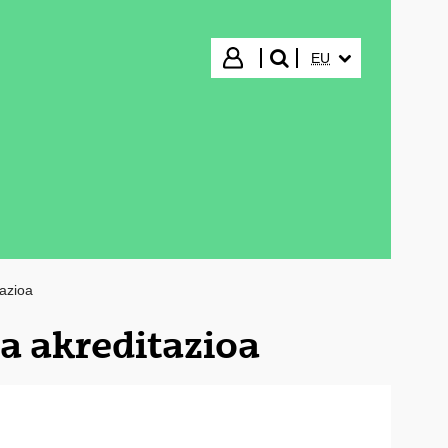
HIZKUNTZA HAUTA
Hasi saioa
EU
bilatu"
tazioa
ta akreditazioa