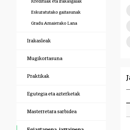
Kredituak eta irakasgaiak
Eskuratutako gaitasunak
Gradu Amaierako Lana
Irakasleak
Mugikortasuna
J
Praktikak
Egutegia eta azterketak
Masterretara sarbidea
Egiaztapena, jarraipena