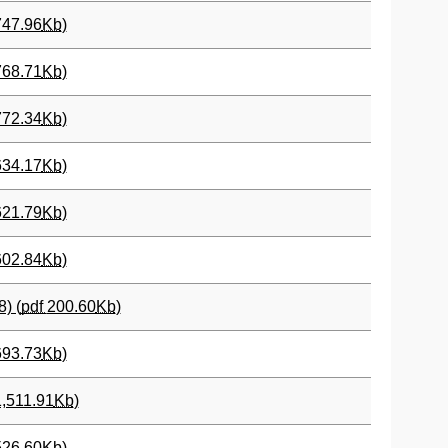
747.96
Kb
)
768.71
Kb
)
772.34
Kb
)
634.17
Kb
)
621.79
Kb
)
602.84
Kb
)
) (
pdf
200.60
Kb
)
693.73
Kb
)
1,511.91
Kb
)
526.60
Kb
)