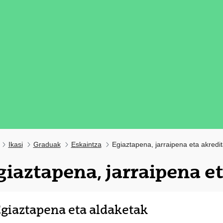
Ikasi
Graduak
Eskaintza
Egiaztapena, jarraipena eta akredi
giaztapena, jarraipena e
tatu azpiorriak
giaztapena eta aldaketak