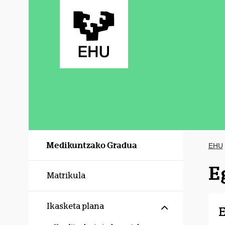
Eduki nagusira joan
Medikuntzako Gradua
EHU
E
Matrikula
Erakutsi/izku
Ikasketa plana
E