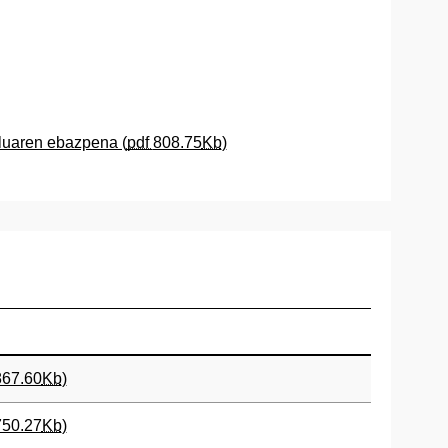
luaren ebazpena (
pdf
808.75
Kb
)
867.60
Kb
)
750.27
Kb
)