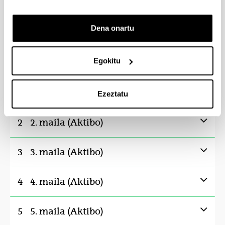
Gizarte Erakunde eta Prozesuak
6
Dena onartu
Gizarte Psikologia
6
Gizarte eta Politika Ikerketarako Sarrera
6
Egokitu
Nazioarteko Harremanak
6
Ezeztatu
2
2. maila (Aktibo)
3
3. maila (Aktibo)
4
4. maila (Aktibo)
5
5. maila (Aktibo)