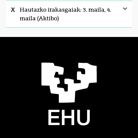
X
Hautazko irakasgaiak: 3. maila, 4.
maila (Aktibo)