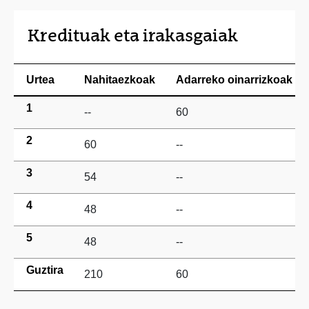
Kredituak eta irakasgaiak
Urtea
Nahitaezkoak
Adarreko oinarrizkoak
1
--
60
2
60
--
3
54
--
4
48
--
5
48
--
Guztira
210
60