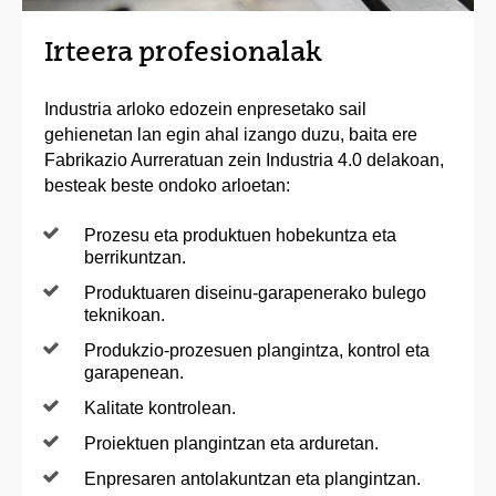
Irteera profesionalak
Industria arloko edozein enpresetako sail
gehienetan lan egin ahal izango duzu, baita ere
Fabrikazio Aurreratuan zein Industria 4.0 delakoan,
besteak beste ondoko arloetan:
Prozesu eta produktuen hobekuntza eta
berrikuntzan.
Produktuaren diseinu-garapenerako bulego
teknikoan.
Produkzio-prozesuen plangintza, kontrol eta
garapenean.
Kalitate kontrolean.
Proiektuen plangintzan eta arduretan.
Enpresaren antolakuntzan eta plangintzan.