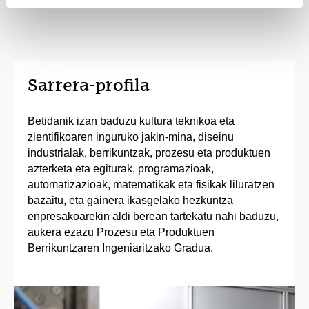
Sarrera-profila
Betidanik izan baduzu kultura teknikoa eta
zientifikoaren inguruko jakin-mina, diseinu
industrialak, berrikuntzak, prozesu eta produktuen
azterketa eta egiturak, programazioak,
automatizazioak, matematikak eta fisikak liluratzen
bazaitu, eta gainera ikasgelako hezkuntza
enpresakoarekin aldi berean tartekatu nahi baduzu,
aukera ezazu Prozesu eta Produktuen
Berrikuntzaren Ingeniaritzako Gradua.