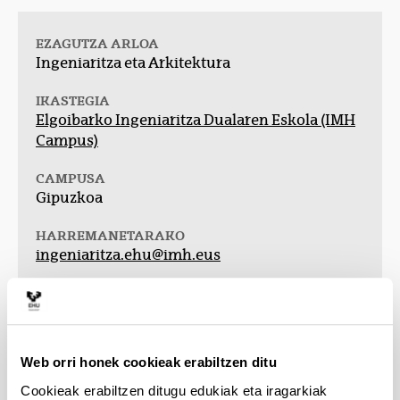
EZAGUTZA ARLOA
Ingeniaritza eta Arkitektura
IKASTEGIA
Elgoibarko Ingeniaritza Dualaren Eskola (IMH
Campus)
CAMPUSA
Gipuzkoa
HARREMANETARAKO
ingeniaritza.ehu@imh.eus
IRAUPENA
4 urte
KREDITU KOPURUA
Web orri honek cookieak erabiltzen ditu
240 kreditu
ECTS
Cookieak erabiltzen ditugu edukiak eta iragarkiak