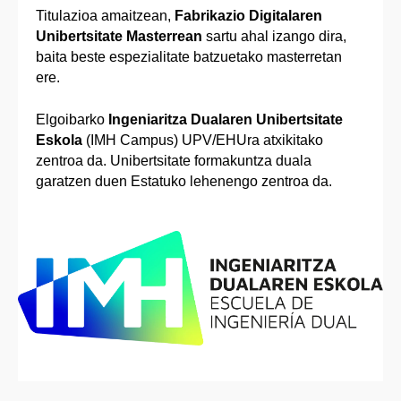
Titulazioa amaitzean,
Fabrikazio Digitalaren
Unibertsitate Masterrean
sartu ahal izango dira,
baita beste espezialitate batzuetako masterretan
ere.
Elgoibarko
Ingeniaritza Dualaren Unibertsitate
Eskola
(IMH Campus) UPV/EHUra atxikitako
zentroa da. Unibertsitate formakuntza duala
garatzen duen Estatuko lehenengo zentroa da.