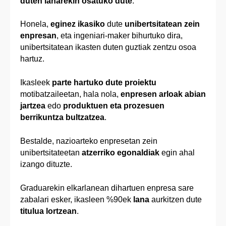
duten lanarekin osatuko dute
.
Honela,
eginez ikasiko
dute
unibertsitatean zein
enpresan
, eta ingeniari-maker bihurtuko dira,
unibertsitatean ikasten duten guztiak zentzu osoa
hartuz.
Ikasleek
parte hartuko dute proiektu
motibatzaileetan, hala nola,
enpresen arloak abian
jartzea
edo
produktuen eta prozesuen
berrikuntza bultzatzea
.
Bestalde, nazioarteko enpresetan zein
unibertsitateetan
atzerriko egonaldiak
egin ahal
izango dituzte.
Graduarekin elkarlanean dihartuen enpresa sare
zabalari esker, ikasleen %90ek
lana
aurkitzen dute
titulua lortzean
.