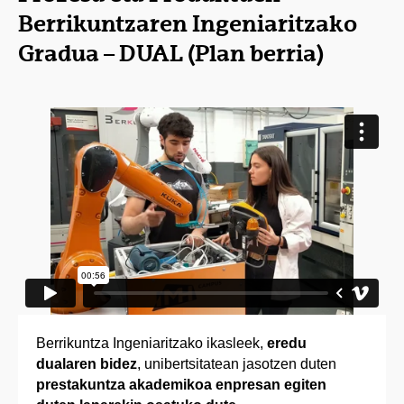
Berrikuntzaren Ingeniaritzako
Gradua – DUAL (Plan berria)
Berrikuntza Ingeniaritzako ikasleek,
eredu
dualaren bidez
, unibertsitatean jasotzen duten
prestakuntza akademikoa enpresan egiten