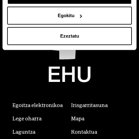
Egokitu
Ezeztatu
Egoitza elektronikoa
Irisgarritasuna
Lege oharra
Mapa
Laguntza
Kontaktua