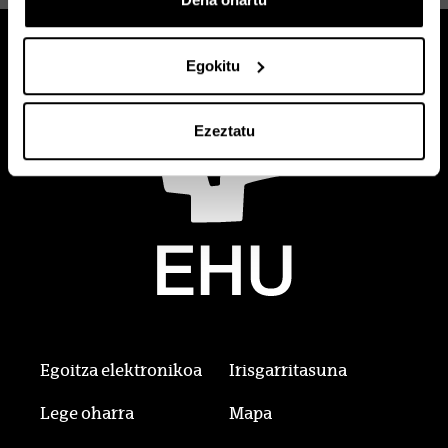
Egokitu
Ezeztatu
Egoitza elektronikoa
Irisgarritasuna
Lege oharra
Mapa