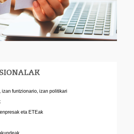
ESIONALAK
izan funtzionario, izan politikari
k
a enpresak eta ETEak
rakundeak