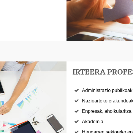
IRTEERA PROF
Administrazio publikoak, 
Nazioarteko erakundea
Enpresak, aholkularitz
Akademia
Hirugarren sektoreko e