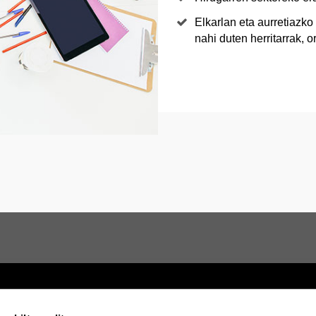
Elkarlan eta aurretiazk
nahi duten herritarrak, o