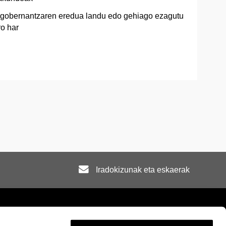
o gobernantzaren eredua landu edo gehiago ezagutu
ro har
Iradokizunak eta eskaerak