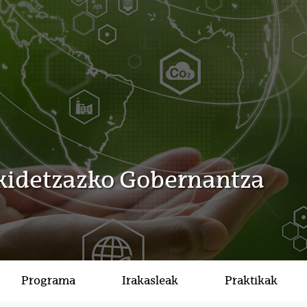
nkidetzazko Gobernantza
Programa
Irakasleak
Praktikak