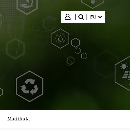
HIZKUNTZA HAUTA
Hasi saioa
EU
bilatu"
Matrikula