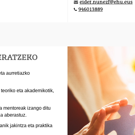
eider.nunezf@ehu.eus
946013889
KERATZEKO
ta aurretiazko
teoriko eta akademikotik,
ta mentoreak izango ditu
a aberastuz.
nik jakintza eta praktika