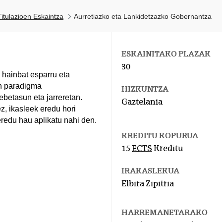
itulazioen Eskaintza
Aurretiazko eta Lankidetzazko Gobernantza
ESKAINITAKO PLAZAK
30
 hainbat esparru eta
en paradigma
HIZKUNTZA
ebetasun eta jarreretan.
Gaztelania
z, ikasleek eredu hori
eredu hau aplikatu nahi den.
KREDITU KOPURUA
15
ECTS
Kreditu
IRAKASLEKUA
Elbira Zipitria
HARREMANETARAKO