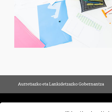
Aurretiazko eta Lankidetzazko Gobernantza