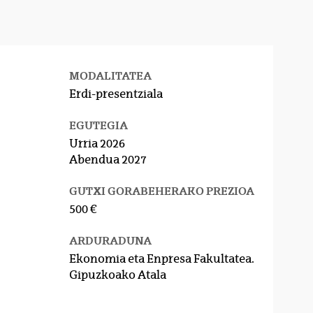
MODALITATEA
Erdi-presentziala
EGUTEGIA
Urria 2026
Abendua 2027
GUTXI GORABEHERAKO PREZIOA
500 €
ARDURADUNA
Ekonomia eta Enpresa Fakultatea.
Gipuzkoako Atala