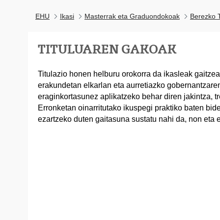
EHU
Ikasi
Masterrak eta Graduondokoak
Berezko T
TITULUAREN GAKOAK
Titulazio honen helburu orokorra da ikasleak gaitzea
erakundetan elkarlan eta aurretiazko gobernantzar
eraginkortasunez aplikatzeko behar diren jakintza, tr
Erronketan oinarritutako ikuspegi praktiko baten bide
ezartzeko duten gaitasuna sustatu nahi da, non eta 