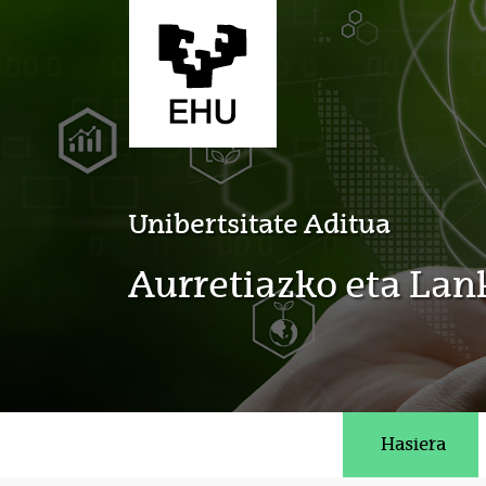
Eduki nagusira joan
Unibertsitate Aditua
Aurretiazko eta La
Hasiera