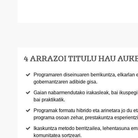
4 ARRAZOI TITULU HAU AU
Programaren diseinuaren berrikuntza, elkarlan e
gobernantzaren adibide gisa.
Gaian nabarmendutako irakasleak, bai ikuspegi 
bai praktikatik.
Programak formatu hibrido eta arinetara jo du e
programa osoan zehar, prestakuntza esperientzi
Ikaskuntza metodo berritzailea, lehentasuna ema
komunitatea sortzeari.