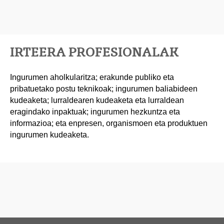
IRTEERA PROFESIONALAK
Ingurumen aholkularitza; erakunde publiko eta
pribatuetako postu teknikoak; ingurumen baliabideen
kudeaketa; lurraldearen kudeaketa eta lurraldean
eragindako inpaktuak; ingurumen hezkuntza eta
informazioa; eta enpresen, organismoen eta produktuen
ingurumen kudeaketa.