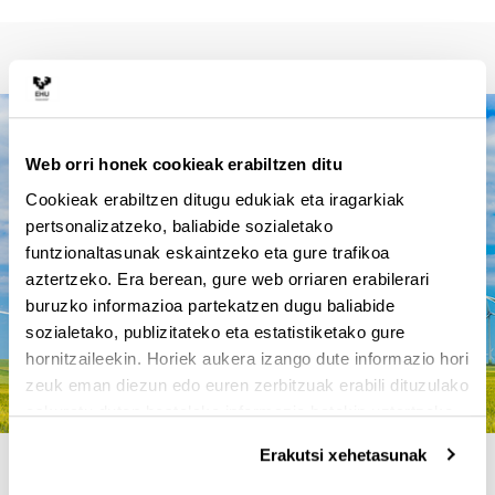
Web orri honek cookieak erabiltzen ditu
Cookieak erabiltzen ditugu edukiak eta iragarkiak
pertsonalizatzeko, baliabide sozialetako
funtzionaltasunak eskaintzeko eta gure trafikoa
aztertzeko. Era berean, gure web orriaren erabilerari
buruzko informazioa partekatzen dugu baliabide
sozialetako, publizitateko eta estatistiketako gure
hornitzaileekin. Horiek aukera izango dute informazio hori
zeuk eman diezun edo euren zerbitzuak erabili dituzulako
eskuratu duten bestelako informazio batekin uztartzeko.
Erakutsi xehetasunak
4 ARRAZOI TITULU HAU