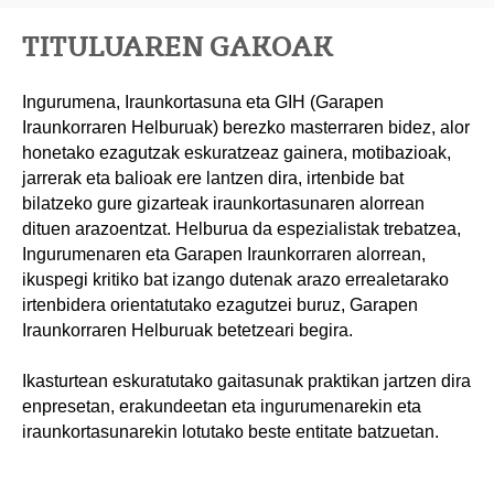
TITULUAREN GAKOAK
Ingurumena, Iraunkortasuna eta GIH (Garapen
Iraunkorraren Helburuak) berezko masterraren bidez, alor
honetako ezagutzak eskuratzeaz gainera, motibazioak,
jarrerak eta balioak ere lantzen dira, irtenbide bat
bilatzeko gure gizarteak iraunkortasunaren alorrean
dituen arazoentzat. Helburua da espezialistak trebatzea,
Ingurumenaren eta Garapen Iraunkorraren alorrean,
ikuspegi kritiko bat izango dutenak arazo errealetarako
irtenbidera orientatutako ezagutzei buruz, Garapen
Iraunkorraren Helburuak betetzeari begira.
Ikasturtean eskuratutako gaitasunak praktikan jartzen dira
enpresetan, erakundeetan eta ingurumenarekin eta
iraunkortasunarekin lotutako beste entitate batzuetan.