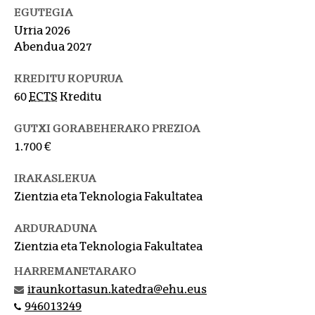
EGUTEGIA
Urria 2026
Abendua 2027
KREDITU KOPURUA
60
ECTS
Kreditu
GUTXI GORABEHERAKO PREZIOA
1.700 €
IRAKASLEKUA
Zientzia eta Teknologia Fakultatea
ARDURADUNA
Zientzia eta Teknologia Fakultatea
HARREMANETARAKO
iraunkortasun.katedra@ehu.eus
946013249