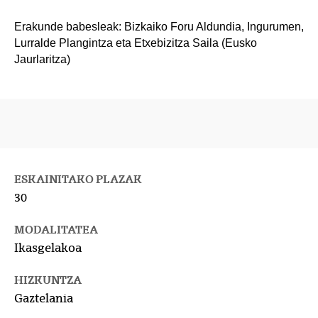
Erakunde babesleak: Bizkaiko Foru Aldundia, Ingurumen,
Lurralde Plangintza eta Etxebizitza Saila (Eusko
Jaurlaritza)
ESKAINITAKO PLAZAK
30
MODALITATEA
Ikasgelakoa
HIZKUNTZA
Gaztelania