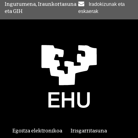
Ingurumena, Iraunkortasuna
Iradokizunak eta
eta GIH
eskaerak
Egoitza elektronikoa
Irisgarritasuna