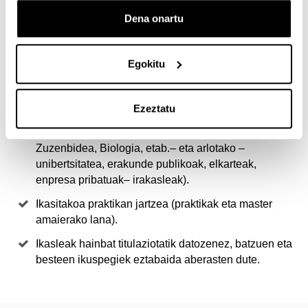
AUKERATZEKO
Dena onartu
Gure gizarteak jasangarritasunaren alorrean dituen
arazoentzat irtenbide bat bilatzeko, ezagutzez gain,
Egokitu
motibazioak, jarrerak eta balioak eskaintzen
dizkizugu.
Ezeztatu
Landutako edukiei buruzko diziplina anitzeko
ikuspegia (hainbat diziplinatako –Ekonomia,
Zuzenbidea, Biologia, etab.– eta arlotako –
unibertsitatea, erakunde publikoak, elkarteak,
enpresa pribatuak– irakasleak).
Ikasitakoa praktikan jartzea (praktikak eta master
amaierako lana).
Ikasleak hainbat titulaziotatik datozenez, batzuen eta
besteen ikuspegiek eztabaida aberasten dute.