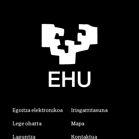
Egoitza elektronikoa
Irisgarritasuna
Lege oharra
Mapa
Laguntza
Kontaktua