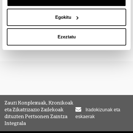
Praktikak eskaintzeko interesgarritzat jotzen duzuen
berezko masterra edo graduondokoa identifikatu
ezazue.
Hemen daukazue prestakuntza eskaintza
Egokitu
osoa
.
Gurekin harremanetan jarri
Ezeztatu
profesorado.ensenanzaspropias@ehu.eus
mailaren
bidez, hitzarmen bat adosteko.
Zauri Konplexuak, Kronikoak
eta Zikatrizazio Zailekoak
Iradokizunak eta
dituzten Pertsonen Zaintza
eskaerak
Integrala