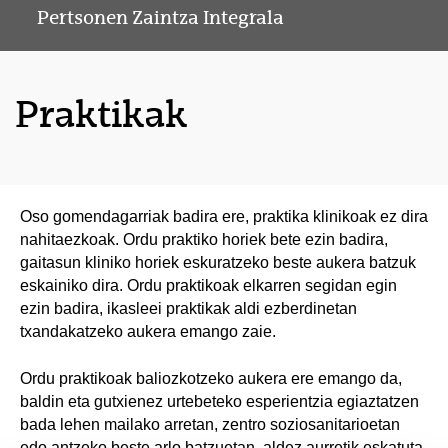
Pertsonen Zaintza Integrala
Praktikak
Oso gomendagarriak badira ere, praktika klinikoak ez dira
nahitaezkoak. Ordu praktiko horiek bete ezin badira,
gaitasun kliniko horiek eskuratzeko beste aukera batzuk
eskainiko dira. Ordu praktikoak elkarren segidan egin
ezin badira, ikasleei praktikak aldi ezberdinetan
txandakatzeko aukera emango zaie.
Ordu praktikoak baliozkotzeko aukera ere emango da,
baldin eta gutxienez urtebeteko esperientzia egiaztatzen
bada lehen mailako arretan, zentro soziosanitarioetan
edo antzeko beste arlo batzuetan, aldez aurretik eskatuta.