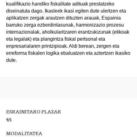
kualifikazio handiko fiskalitate adituak prestatzeko
diseinatuta dago. Ikasleek ikasi egiten dute ulertzen eta
aplikatzen zergak arautzen dituzten arauak, Espainia
barruko zerga ezberdintasunak, harmonizazio prozesu
internazionalak, aholkularitzaren erantzukizunak (etikoak
eta legalak) eta plangintza fiskal pertsonal eta
enpresarialaren printzipioak. Aldi berean, zergen eta
erreforma fiskalen logika ebaluatzen eta aztertzen ikasiko
dute.
ESKAINITAKO PLAZAK
45
MODALITATEA