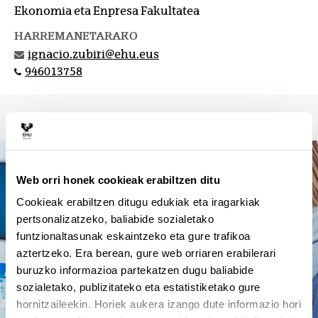
Ekonomia eta Enpresa Fakultatea
HARREMANETARAKO
ignacio.zubiri@ehu.eus
946013758
Web orri honek cookieak erabiltzen ditu
Cookieak erabiltzen ditugu edukiak eta iragarkiak
pertsonalizatzeko, baliabide sozialetako
funtzionaltasunak eskaintzeko eta gure trafikoa
aztertzeko. Era berean, gure web orriaren erabilerari
buruzko informazioa partekatzen dugu baliabide
sozialetako, publizitateko eta estatistiketako gure
hornitzaileekin. Horiek aukera izango dute informazio hori