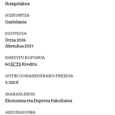
Ikasgelakoa
HIZKUNTZA
Gaztelania
EGUTEGIA
Urria 2026
Abendua 2027
KREDITU KOPURUA
60
ECTS
Kreditu
GUTXI GORABEHERAKO PREZIOA
3.500 €
IRAKASLEKUA
Ekonomia eta Enpresa Fakultatea
ARDURADUNA