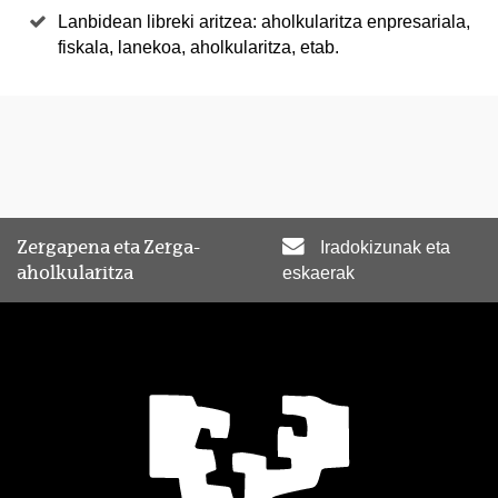
Lanbidean libreki aritzea: aholkularitza enpresariala,
fiskala, lanekoa, aholkularitza, etab.
Zergapena eta Zerga-
Iradokizunak eta
aholkularitza
eskaerak