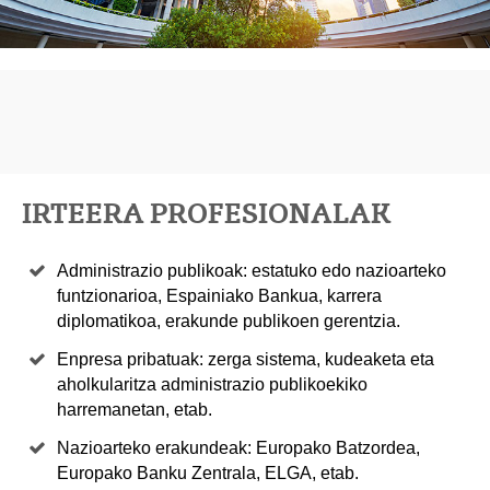
IRTEERA PROFESIONALAK
Administrazio publikoak: estatuko edo nazioarteko
funtzionarioa, Espainiako Bankua, karrera
diplomatikoa, erakunde publikoen gerentzia.
Enpresa pribatuak: zerga sistema, kudeaketa eta
aholkularitza administrazio publikoekiko
harremanetan, etab.
Nazioarteko erakundeak: Europako Batzordea,
Europako Banku Zentrala, ELGA, etab.