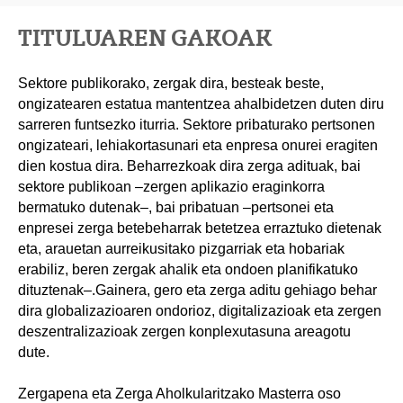
TITULUAREN GAKOAK
Sektore publikorako, zergak dira, besteak beste,
ongizatearen estatua mantentzea ahalbidetzen duten diru
sarreren funtsezko iturria. Sektore pribaturako pertsonen
ongizateari, lehiakortasunari eta enpresa onurei eragiten
dien kostua dira. Beharrezkoak dira zerga adituak, bai
sektore publikoan –zergen aplikazio eraginkorra
bermatuko dutenak–, bai pribatuan –pertsonei eta
enpresei zerga betebeharrak betetzea erraztuko dietenak
eta, arauetan aurreikusitako pizgarriak eta hobariak
erabiliz, beren zergak ahalik eta ondoen planifikatuko
dituztenak–.Gainera, gero eta zerga aditu gehiago behar
dira globalizazioaren ondorioz, digitalizazioak eta zergen
deszentralizazioak zergen konplexutasuna areagotu
dute.
Zergapena eta Zerga Aholkularitzako Masterra oso