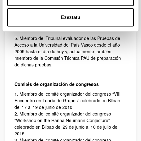
2018 hasta la actualidad
4. Miembro de la Comisión de Euskera de la Facultad
Ezeztatu
de Ciencia y Tecnología de la Universidad del País
Vasco desde el 09/02/2011 hasta la actualidad
5. Miembro del Tribunal evaluador de las Pruebas de
Acceso a la Universidad del País Vasco desde el año
2009 hasta el día de hoy y, actualmente también
miembro de la Comisión Técnica PAU de preparación
de dichas pruebas.
Comités de organización de congresos
1. Miembro del comité organizador del congreso “VIII
Encuentro en Teoría de Grupos” celebrado en Bilbao
del 17 al 19 de junio de 2010.
2. Miembro del comité organizador del congreso
“Workshop on the Hanna Neumann Conjecture”
celebrado en Bilbao del 29 de junio al 10 de julio de
2015.
3. Miembro del comité organizador del congreso